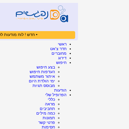
• חדש ! לוח מודעות לש
ראשי
חדר צ'אט
מחוברים
דירוג
חיפוש
בצע חיפוש
העדפות חיפוש
איתור משתמש
ימי הולדת היום
מבוסס תגיות
הודעות
הפרופיל שלי
כללי
מראה
תחביבים
כמה מילים
תמונות
פרטי קשר
חסימות