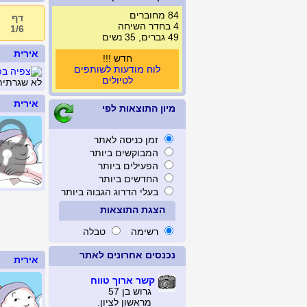
84 מחוברים
דף
4 בחדר השיחה
1/6
49 גברים, 35 נשים
אירית
חדש !!!
לוח מודעות לשותפים
לטיולים
לא שגרתית,
אירית
מיון התוצאות לפי
זמן כניסה לאתר
המבוקשים ביותר
הפעילים ביותר
החדשים ביותר
בעלי הדרוג הגבוה ביותר
הצגת התוצאות
רשימה
טבלה
נכנסים אחרונים לאתר
אירית
קשר ארוך טווח
גרוש בן 57
מראשון לציון.