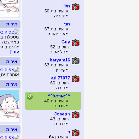
חלי
גרושה בת 50
מטבריה.
חני
אירית
גרושה בת 67
מאור יהודה.
מטפלת במג
Guy
רווק בן 52
ילדים בוגר
מתל אביב.
עוד ]
batyam16
אירית
גרושה בת 63
מקצרין.
אוהבת ים, 
ari 77077
רווק בן 60
אירית
מגדרה.
^^אוראל^^
גרושה בת 40
משדרות.
Joseph
רווק בן 43
מבת ים.
אירית
דן
גרוש בן 64