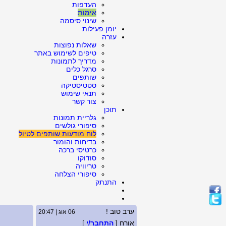
העדפות
אימות
שינוי סיסמה
יומן פעילות
עזרה
שאלות נפוצות
טיפים לשימוש באתר
מדריך לתמונות
סרגל כלים
שותפים
סטטיסטיקה
תנאי שימוש
צור קשר
תוכן
גלריית תמונות
סיפורי גולשים
לוח מודעות שותפים לטיול
בדיחות והומור
כרטיסי ברכה
סודוקו
טריוויה
סיפורי הצלחה
התנתק
ערב טוב !
06 אוג | 20:47
אורח [
התחבר/י
]