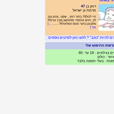
ד באחת
רווק בן
47
מרמת גן ישראל
היי לכולן!!! בחור רווק , שקט ,צנוע,טוב
לב, רגיש איכפתי ומתחשב,מבין עניין!!!!
מתבונן בחצי הכוס המלאה!!!! ........ ...
[
עוד ]
ים להיות "כוכב" ? לחצו כאן לפרטים נוספים
דפות החיפוש שלי
 בגילאים : 18 עד: 80
זור : כולם
נות : בעלי תמונה בלבד