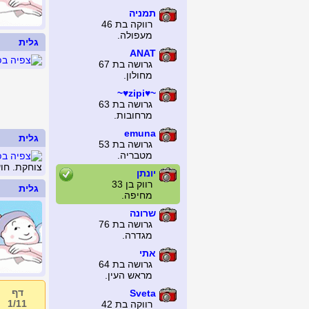
תמניה
רווקה בת 46
מעפולה.
גלית
ANAT
גרושה בת 67
מחולון.
~♥zipi♥~
גרושה בת 63
מרחובות.
emuna
גלית
גרושה בת 53
מטבריה.
צוחקת. חוש
יונתן
רווק בן 33
גלית
מחיפה.
שרונה
גרושה בת 76
מגדרה.
אתי
גרושה בת 64
מראש העין.
דף
Sveta
1/11
רווקה בת 42