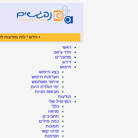
• חדש ! לוח מודעות לש
ראשי
חדר צ'אט
מחוברים
דירוג
חיפוש
בצע חיפוש
העדפות חיפוש
איתור משתמש
ימי הולדת היום
מבוסס תגיות
הודעות
הפרופיל שלי
כללי
מראה
תחביבים
כמה מילים
תמונות
פרטי קשר
חסימות