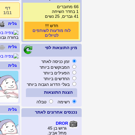
66 מחוברים
דף
1 בחדר השיחה
1/11
41 גברים, 25 נשים
גלית
חדש !!!
לוח מודעות לשותפים
לטיולים
בחורה גבו
גלית
מיון התוצאות לפי
זמן כניסה לאתר
גלית
המבוקשים ביותר
הפעילים ביותר
החדשים ביותר
בעלי הדרוג הגבוה ביותר
הצגת התוצאות
רשימה
טבלה
גלית
נכנסים אחרונים לאתר
DROR
גרוש בן 45
מתל אביב.