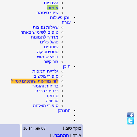
העדפות
אימות
שינוי סיסמה
יומן פעילות
עזרה
שאלות נפוצות
טיפים לשימוש באתר
מדריך לתמונות
סרגל כלים
שותפים
סטטיסטיקה
תנאי שימוש
צור קשר
תוכן
גלריית תמונות
סיפורי גולשים
לוח מודעות שותפים לטיול
בדיחות והומור
כרטיסי ברכה
סודוקו
טריוויה
סיפורי הצלחה
התנתק
בוקר טוב !
08 אוג | 10:14
אורח [
התחבר/י
]