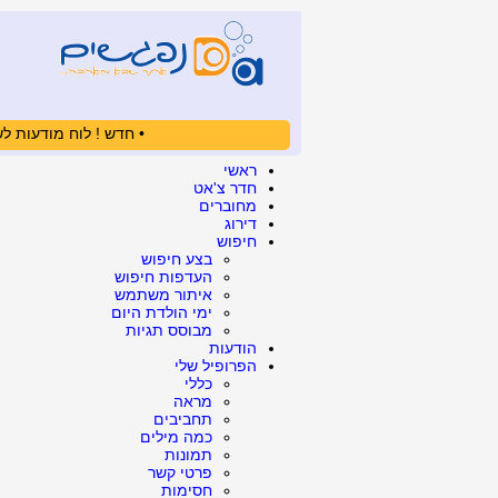
• חדש ! לוח מודעות לש
ראשי
חדר צ'אט
מחוברים
דירוג
חיפוש
בצע חיפוש
העדפות חיפוש
איתור משתמש
ימי הולדת היום
מבוסס תגיות
הודעות
הפרופיל שלי
כללי
מראה
תחביבים
כמה מילים
תמונות
פרטי קשר
חסימות