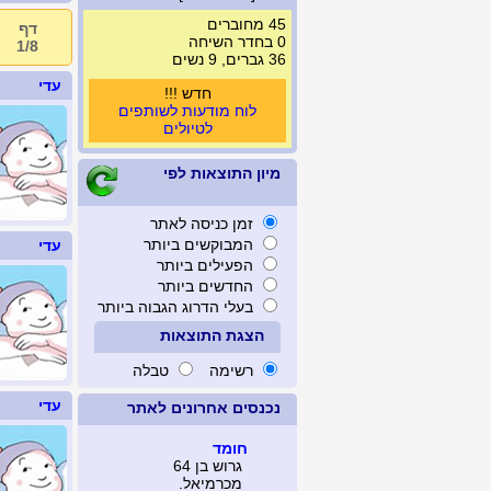
45 מחוברים
דף
0 בחדר השיחה
1/8
36 גברים, 9 נשים
עדי
חדש !!!
לוח מודעות לשותפים
לטיולים
מיון התוצאות לפי
זמן כניסה לאתר
המבוקשים ביותר
עדי
הפעילים ביותר
החדשים ביותר
בעלי הדרוג הגבוה ביותר
הצגת התוצאות
רשימה
טבלה
עדי
נכנסים אחרונים לאתר
חומד
גרוש בן 64
מכרמיאל.