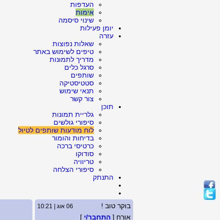
העדפות
אימות
שינוי סיסמה
יומן פעילות
עזרה
שאלות נפוצות
טיפים לשימוש באתר
מדריך לתמונות
סרגל כלים
שותפים
סטטיסטיקה
תנאי שימוש
צור קשר
תוכן
גלריית תמונות
סיפורי גולשים
לוח מודעות שותפים לטיול
בדיחות והומור
כרטיסי ברכה
סודוקו
טריוויה
סיפורי הצלחה
התנתק
בוקר טוב !
06 אוג | 10:21
אורח [
התחבר/י
]