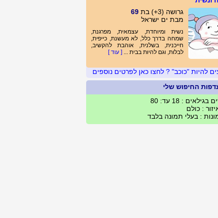
 ונשית
גרושה (3+) בת
69
מבת ים ישראל
נשית ומיוחדת, עצמאית, מפרגנת,
שמחה בדרך כלל, לא מעשנת, כייפית,
חייכנית, בשלנית, אוהבת להקשיב,
לבלות, וגם להיות בבית ...
[ עוד ]
ים להיות "כוכב" ? לחצו כאן לפרטים נוספים
דפות החיפוש שלי
 בגילאים : 18 עד: 80
זור : כולם
נות : בעלי תמונה בלבד