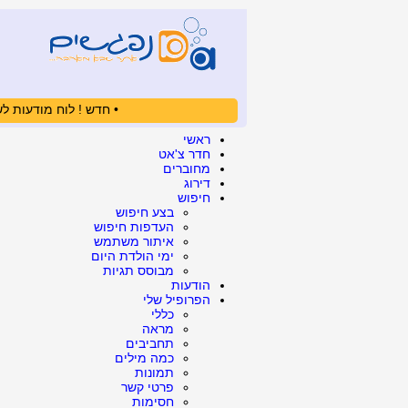
• חדש ! לוח מודעות לש
ראשי
חדר צ'אט
מחוברים
דירוג
חיפוש
בצע חיפוש
העדפות חיפוש
איתור משתמש
ימי הולדת היום
מבוסס תגיות
הודעות
הפרופיל שלי
כללי
מראה
תחביבים
כמה מילים
תמונות
פרטי קשר
חסימות