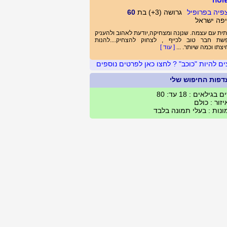
וטה
גרושה (3+) בת
60
פה ישראל
ית עם עצמה. שנןנה ומצחיקה,יודעת לאהוב ולהעניק
שת חבר טוב לכייף , לצחוק להצחיק....להנות
צתו וכמה שיותר. ...
[ עוד ]
ים להיות "כוכב" ? לחצו כאן לפרטים נוספים
דפות החיפוש שלי
 בגילאים : 18 עד: 80
זור : כולם
נות : בעלי תמונה בלבד