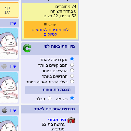
74 מחוברים
דף
0 בחדר השיחה
1/7
52 גברים, 22 נשים
קרן
חדש !!!
לוח מודעות לשותפים
לטיולים
מיון התוצאות לפי
זמן כניסה לאתר
המבוקשים ביותר
קרן
הפעילים ביותר
החדשים ביותר
בעלי הדרוג הגבוה ביותר
הצגת התוצאות
רשימה
טבלה
נכנסים אחרונים לאתר
קרן
מיה מסורי
גרושה בת 52
מנתניה.