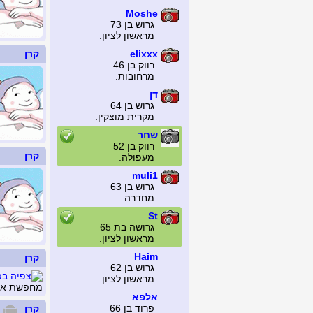
Moshe
גרוש בן 73
מראשון לציון.
elixxx
קרן
רווק בן 46
מרחובות.
דן
גרוש בן 64
מקרית מוצקין.
שחר
רווק בן 52
קרן
מעפולה.
muli1
גרוש בן 63
מחדרה.
St
גרושה בת 65
מראשון לציון.
Haim
קרן
גרוש בן 62
מראשון לציון.
מחפשת את 
אלפא
פרוד בן 66
קרן