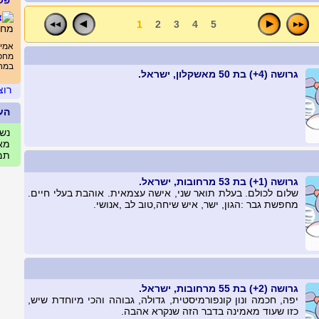
פש
1
2
3
4
5
מחי
אמית
מחפ
במחי
גרושה (4+) בת 50 מאשקלון, ישראל.
רוצ
הע
נשים
מאי
תמו
גרושה (1+) בת 53 מרחובות, ישראל.
שלום לכולם. בעלת תואר שני, אישה עצמאית. אוהבת בעלי חיים.
מחפשת גבר :הגון, ישר, איש שיחה,טוב לב ,אנושי.
גרושה (2+) בת 55 מרחובות, ישראל.
יפה, חכמה ונון קונפורמיסטית, גדולה, גבוהה והכי מיוחדת שיש,
כזו שעוד מאמינה בדבר הזה שנקרא אהבה.