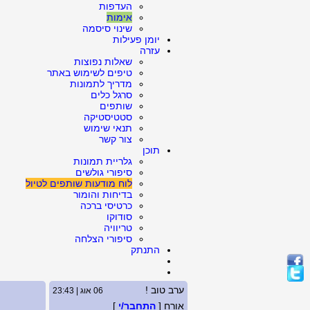
העדפות
אימות
שינוי סיסמה
יומן פעילות
עזרה
שאלות נפוצות
טיפים לשימוש באתר
מדריך לתמונות
סרגל כלים
שותפים
סטטיסטיקה
תנאי שימוש
צור קשר
תוכן
גלריית תמונות
סיפורי גולשים
לוח מודעות שותפים לטיול
בדיחות והומור
כרטיסי ברכה
סודוקו
טריוויה
סיפורי הצלחה
התנתק
ערב טוב !
06 אוג | 23:43
אורח [
התחבר/י
]