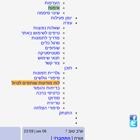
העדפות
אימות
שינוי סיסמה
יומן פעילות
עזרה
שאלות נפוצות
טיפים לשימוש באתר
מדריך לתמונות
סרגל כלים
שותפים
סטטיסטיקה
תנאי שימוש
צור קשר
תוכן
גלריית תמונות
סיפורי גולשים
לוח מודעות שותפים לטיול
בדיחות והומור
כרטיסי ברכה
סודוקו
טריוויה
סיפורי הצלחה
התנתק
ערב טוב !
06 אוג | 23:59
אורח [
התחבר/י
]