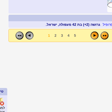
גרושה (2+) בת 42 מעפולה, ישראל.
1
2
3
4
5
טיפ
למח
אות