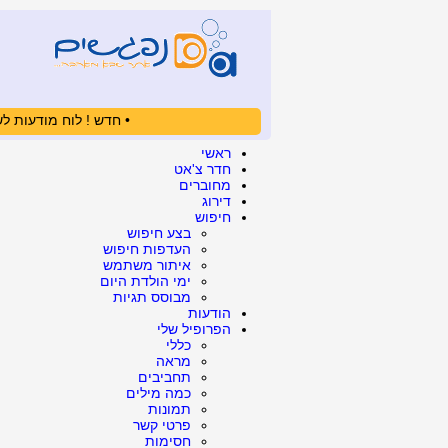
• חדש ! לוח מודעות לש
ראשי
חדר צ'אט
מחוברים
דירוג
חיפוש
בצע חיפוש
העדפות חיפוש
איתור משתמש
ימי הולדת היום
מבוסס תגיות
הודעות
הפרופיל שלי
כללי
מראה
תחביבים
כמה מילים
תמונות
פרטי קשר
חסימות