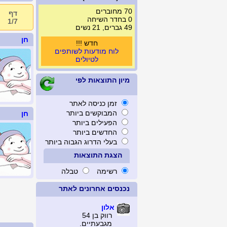
70 מחוברים
דף
0 בחדר השיחה
1/7
49 גברים, 21 נשים
חן
חדש !!!
לוח מודעות לשותפים
לטיולים
מיון התוצאות לפי
זמן כניסה לאתר
המבוקשים ביותר
חן
הפעילים ביותר
החדשים ביותר
בעלי הדרוג הגבוה ביותר
הצגת התוצאות
רשימה
טבלה
נכנסים אחרונים לאתר
אלון
רווק בן 54
מגבעתיים.