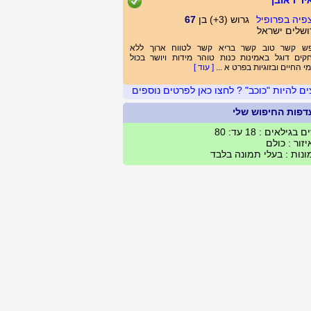
יר ראובן
גרוש (3+) בן
67
ושלים ישראל
ש קשר טוב קשר בריא קשר לטווח ארוך ללא
ים דוגל באמינות כנות טוהר מידות ויושר בכול
י החיים ובזוגיות בפרט א ...
[ עוד ]
ים להיות "כוכב" ? לחצו כאן לפרטים נוספים
דפות החיפוש שלי
 בגילאים : 18 עד: 80
זור : כולם
נות : בעלי תמונה בלבד