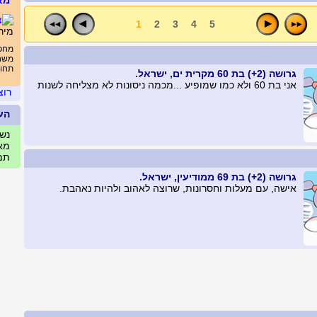
מא
1
2
3
4
5
מיר
מחפ
משחק
תחומ
גרושה (2+) בת 60 מקרית ים, ישראל.
אני בת 60 ולא כמו שמופיע ...מכמה ניסונות לא מצליחה לשנות
רוצ
הע
נשים
מאי
תמו
גרושה (2+) בת 69 ממודיעין, ישראל.
אישה, עם מעלות וחסרונות, שרוצה לאהוב ולהיות נאהבת.