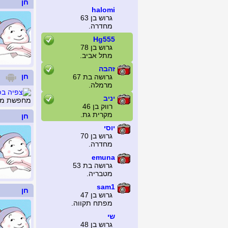
חן
halomi
גרוש בן 63
מחדרה.
Hg555
גרוש בן 78
מתל אביב.
זהבה
חן
גרושה בת 67
מרמלה.
יניב
מחפשת משה
רווק בן 46
מקרית גת.
חן
יוסי
גרוש בן 70
מחדרה.
emuna
גרושה בת 53
מטבריה.
sam1
חן
גרוש בן 47
מפתח תקווה.
שי
גרוש בן 48