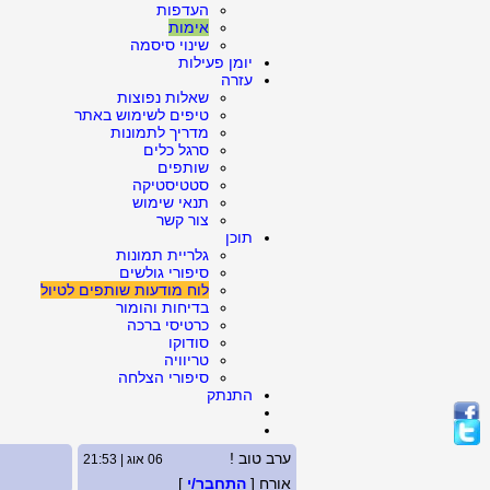
העדפות
אימות
שינוי סיסמה
יומן פעילות
עזרה
שאלות נפוצות
טיפים לשימוש באתר
מדריך לתמונות
סרגל כלים
שותפים
סטטיסטיקה
תנאי שימוש
צור קשר
תוכן
גלריית תמונות
סיפורי גולשים
לוח מודעות שותפים לטיול
בדיחות והומור
כרטיסי ברכה
סודוקו
טריוויה
סיפורי הצלחה
התנתק
ערב טוב !
06 אוג | 21:53
אורח [
התחבר/י
]