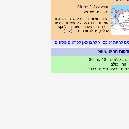
 ונשית
גרושה (3+) בת
69
מבת ים ישראל
נשית ומיוחדת, עצמאית, מפרגנת,
שמחה בדרך כלל, לא מעשנת, כייפית,
חייכנית, בשלנית, אוהבת להקשיב,
לבלות, וגם להיות בבית ...
[ עוד ]
ים להיות "כוכב" ? לחצו כאן לפרטים נוספים
דפות החיפוש שלי
 בגילאים : 18 עד: 80
זור : כולם
נות : בעלי תמונה בלבד