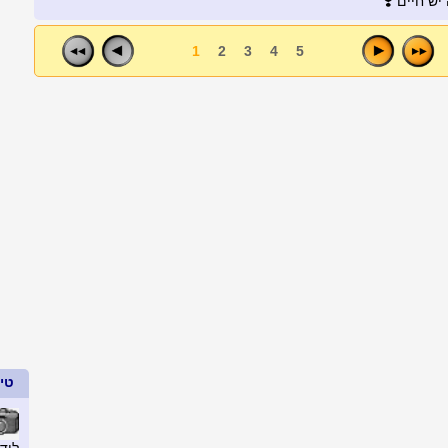
ש חיים ❣️
1
2
3
4
5
טיפ