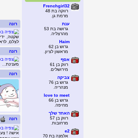
Frenchgirl32
רווקה בת 48
מרמת גן.
ענת
רונה
גרושה בת 53
מהרצליה.
שקטה, ידיד
Haim
לצלם, לראו
גרוש בן 62
רונה
מראשון לציון.
אסף
מענינת...
רווק בן 61
מירושלים.
רונה
צביקה
גרוש בן 76
מנהריה.
love to meet
גרוש בן 66
מחיפה.
האחד שלך
רווק בן 57
רונה
מרחובות.
e2
אישה ! צעי
אלמנה בת 70