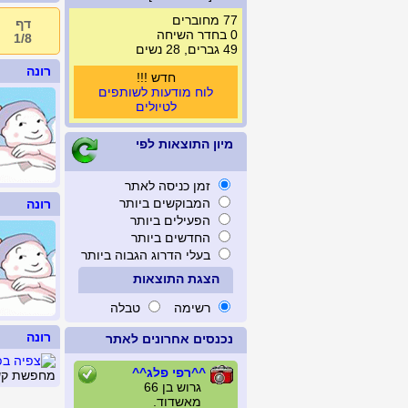
77 מחוברים
דף
0 בחדר השיחה
1/8
49 גברים, 28 נשים
רונה
חדש !!!
לוח מודעות לשותפים
לטיולים
מיון התוצאות לפי
זמן כניסה לאתר
המבוקשים ביותר
רונה
הפעילים ביותר
החדשים ביותר
בעלי הדרוג הגבוה ביותר
הצגת התוצאות
רשימה
טבלה
רונה
נכנסים אחרונים לאתר
^^רפי פלג^^
מחפשת קשר
גרוש בן 66
מאשדוד.