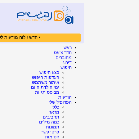
• חדש ! לוח מודעות לש
ראשי
חדר צ'אט
מחוברים
דירוג
חיפוש
בצע חיפוש
העדפות חיפוש
איתור משתמש
ימי הולדת היום
מבוסס תגיות
הודעות
הפרופיל שלי
כללי
מראה
תחביבים
כמה מילים
תמונות
פרטי קשר
חסימות