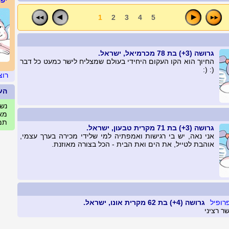
יפה
1
2
3
4
5
גרושה (3+) בת 78 מכרמיאל, ישראל.
החיוך הוא הקו העקום היחידי בעולם שמצליח לישר כמעט כל דבר
(: (:
רוצ
הע
נשים
מאי
תמו
גרושה (3+) בת 71 מקרית טבעון, ישראל.
אני נאה, יש בי רגישות ואמפתיה למי שלידי מכירה בערך עצמי,
אוהבת לטייל, את הים ואת הבית - הכל בצורה מאוזנת.
גרושה (4+) בת 62 מקרית אונו, ישראל.
 רציני