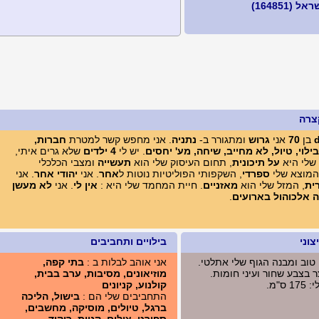
 (164851)
צרה
בן
70
אני
גרוש
ומתגורר ב-
נתניה
. אני מחפש קשר למטרת
חברות,
בילוי, טיול, לא מחייב, שיחה, מע' יחסים
. יש לי
4 ילדים
שלא גרים איתי,
שלי היא
על תיכונית
, תחום העיסוק שלי הוא
תעשייה
ומצבי הכלכלי
המוצא שלי
ספרדי
, השקפותי הפוליטיות נוטות ל
אחר
. אני
יהודי אחר
. אני
ית
, המזל שלי הוא
מאזניים
. חיית המחמד שלי היא :
אין לי
. אני
לא מעשן
 אלכוהול בארועים
.
וני
בילויים ותחביבים
 טוב ומבנה הגוף שלי אתלטי.
אני אוהב לבלות ב :
בתי קפה,
ר בצבע שחור ועיני חומות.
מוזיאונים, מסיבות, ערב בבית,
ס"מ.
קולנוע, קניונים
התחביבים שלי הם :
בישול, הליכה
ברגל, טיולים, מוסיקה, מחשבים,