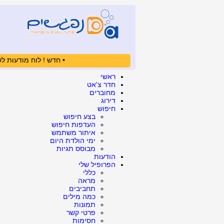
• חדש ! לוח מודעות לש
ראשי
חדר צ'אט
מחוברים
דירוג
חיפוש
בצע חיפוש
העדפות חיפוש
איתור משתמש
ימי הולדת היום
מבוסס תגיות
הודעות
הפרופיל שלי
כללי
מראה
תחביבים
כמה מילים
תמונות
פרטי קשר
חסימות