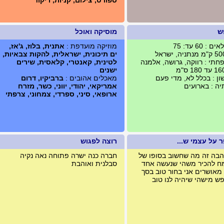
ספורט, צילום, קניות, ריקוד
ש
מוסיקה ואוכל
 60 עד: 75
מוזיקה מועדפת :
אתנית, בלוז, ג'אז,
ים תיכונית, ישראלית, להקות צבאיות,
תי : רווקה, גרושה, אלמנה
לטינית, קאנטרי, קלאסית, שירים
ישנים
ון : בכלל לא, מדי פעם
מאכלים אהובים :
ברביקיו, דרום
יה : בארועים
אמריקאי, יהודי, יווני, כשר, מזרח
ארופאי, סיני, ספרדי, צמחוני, צרפתי
 על עצמי ש...
רוצה לפגוש
בה זה מה שחשוב בסופו של
חברה כנה ישרה פתוחה נאה נקיה
ח להכיר משהי שנעשה אחד
סבלנית ואוהבת
מאושרים אני בחור טוב בסך
ש מישהי שיהיה לנו טוב