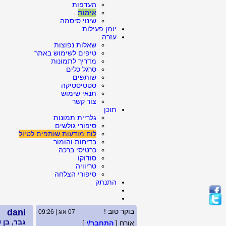
העדפות
אימות
שינוי סיסמה
יומן פעילות
עזרה
שאלות נפוצות
טיפים לשימוש באתר
מדריך לתמונות
סרגל כלים
שותפים
סטטיסטיקה
תנאי שימוש
צור קשר
תוכן
גלריית תמונות
סיפורי גולשים
לוח מודעות שותפים לטיול
בדיחות והומור
כרטיסי ברכה
סודוקו
טריוויה
סיפורי הצלחה
התנתק
בוקר טוב !
dani
07 אוג | 09:26
גבר, בן 70, גרוש
אורח [
התחבר/י
]