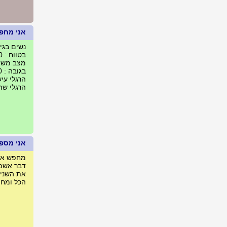
אני מחפ
נשים בגילאים :
בטווח : 500 ק"מ מנתניה, ישראל
מצב משפח
בגובה : 160 עד 180 ס"מ
הרגלי עיש
הרגלי שת
אני מספר
מחפש אה
דבר אשמ
את השני 
הכל ומחפ