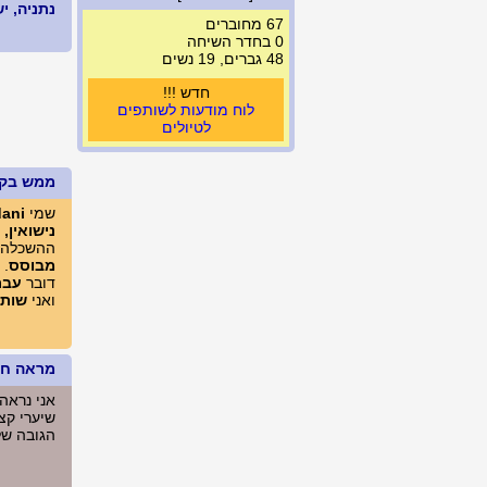
נתניה, ישראל
67 מחוברים
0 בחדר השיחה
48 גברים, 19 נשים
חדש !!!
לוח מודעות לשותפים
לטיולים
ממש בק
שמי
dani
נישואין, 
ההשכלה 
מבוסס
. 
דובר
עבר
ואני
שותה
מראה חיצ
אני נראה
שיערי קצ
הגובה שלי: 175 