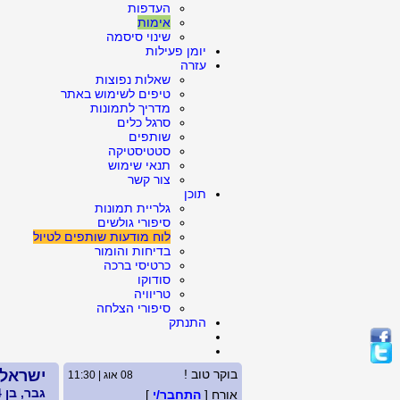
העדפות
אימות
שינוי סיסמה
יומן פעילות
עזרה
שאלות נפוצות
טיפים לשימוש באתר
מדריך לתמונות
סרגל כלים
שותפים
סטטיסטיקה
תנאי שימוש
צור קשר
תוכן
גלריית תמונות
סיפורי גולשים
לוח מודעות שותפים לטיול
בדיחות והומור
כרטיסי ברכה
סודוקו
טריוויה
סיפורי הצלחה
התנתק
בוקר טוב !
ישראלי
08 אוג | 11:30
גבר, בן 64, גרוש
אורח [
התחבר/י
]