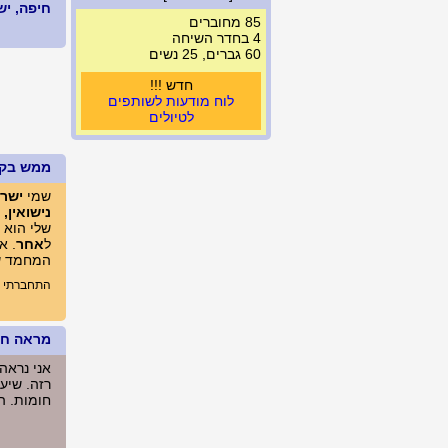
חיפה, ישראל 
85 מחוברים
4 בחדר השיחה
60 גברים, 25 נשים
חדש !!!
לוח מודעות לשותפים
לטיולים
ממש בק
שמי
ישרא
נישואין, 
שלי הוא
ל
אחר
. א
המחמד של
התחברתי לאתר לאחרונה לפנ
מראה חיצ
אני נראה
רזה. שיער
חומות. הגובה