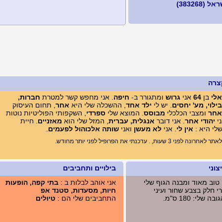
(383268)
צרה
לי
בן
64
אני
גרוש
ומתגורר ב-
חיפה
. אני מחפש קשר למטרת
חברות,
בילוי, מע' יחסים
. יש לי
ילד אחד
, ההשכלה שלי היא
אחר
, תחום העיסוק
אחר
ומצבי הכלכלי
מבוסס
. המוצא שלי
ספרדי
, השקפותי הפוליטיות נוטות
ני
יהודי אחר
. אני דובר
אנגלית, עברית
, המזל שלי הוא
מאזניים
. חיית
י היא :
אין לי
. אני
לא מעשן
ואני
שותה אלכוהול לפעמים
.
י 3 שעות, . עדכנתי את הפרופיל לפני יותר מחודש.
וני
בילויים ותחביבים
 טוב מאוד ומבנה הגוף שלי
אני אוהב לבלות ב :
בתי קפה, הופעות
י חלק בצבע שחור ועיני
חיות, מסעדות, סטנד אפ
 שלי: 180 ס"מ.
התחביבים שלי הם :
טיולים