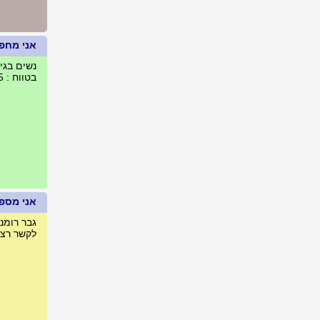
אני מחפ
נשים בגילאים :
בטווח : 65 ק"מ מחיפה, ישראל
אני מספר
גבר רומנ
לקשר רצי