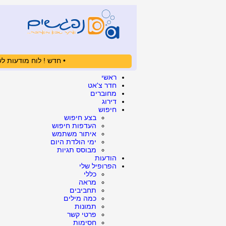
• חדש ! לוח מודעות לש
ראשי
חדר צ'אט
מחוברים
דירוג
חיפוש
בצע חיפוש
העדפות חיפוש
איתור משתמש
ימי הולדת היום
מבוסס תגיות
הודעות
הפרופיל שלי
כללי
מראה
תחביבים
כמה מילים
תמונות
פרטי קשר
חסימות