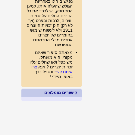
נפגשים הינו באחריות
הגולש שהעלה אותו. למען
הסר ספק, יש לכבד את כל
הדינים החלים על זכויות
יוצרים, לרבות ובפרט (אך
לא רק) חוק זכויות היוצרים
1911 ולא לעשות שימוש
בחומרים של יוצרים
אחרים מבלי הסכמתם
המפורשת.
מצאתם סיפור שאיננו
מקורי, הוא מועתק,
משוכפל ו/או שחלים עליו
זכויות יוצרים ? אנא
צרו
איתנו קשר
ונטפל בכך
באופן מיידי !
קישורים מומלצים