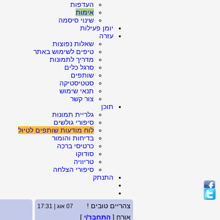
העדפות
אימות
שינוי סיסמה
יומן פעילות
עזרה
שאלות נפוצות
טיפים לשימוש באתר
מדריך לתמונות
סרגל כלים
שותפים
סטטיסטיקה
תנאי שימוש
צור קשר
תוכן
גלריית תמונות
סיפורי גולשים
לוח מודעות שותפים לטיול
בדיחות והומור
כרטיסי ברכה
סודוקו
טריוויה
סיפורי הצלחה
התנתק
צהריים טובים !
07 אוג | 17:31
אורח [
התחבר/י
]