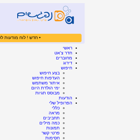
• חדש ! לוח מודעות לש
ראשי
חדר צ'אט
מחוברים
דירוג
חיפוש
בצע חיפוש
העדפות חיפוש
איתור משתמש
ימי הולדת היום
מבוסס תגיות
הודעות
הפרופיל שלי
כללי
מראה
תחביבים
כמה מילים
תמונות
פרטי קשר
חסימות