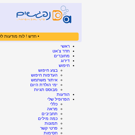
• חדש ! לוח מודעות לש
ראשי
חדר צ'אט
מחוברים
דירוג
חיפוש
בצע חיפוש
העדפות חיפוש
איתור משתמש
ימי הולדת היום
מבוסס תגיות
הודעות
הפרופיל שלי
כללי
מראה
תחביבים
כמה מילים
תמונות
פרטי קשר
חסימות