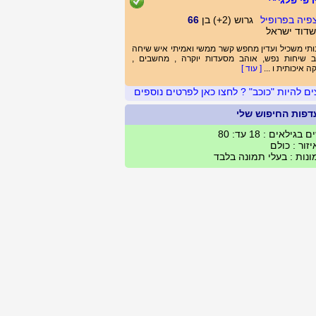
רפי פלג^^
גרוש (2+) בן
66
דוד ישראל
תי משכיל ועדין מחפש קשר ממשי ואמיתי איש שיחה
ב שיחות נפש, אוהב מסעדות יוקרה , מחשבים ,
קה איכותית ו ...
[ עוד ]
ים להיות "כוכב" ? לחצו כאן לפרטים נוספים
דפות החיפוש שלי
 בגילאים : 18 עד: 80
זור : כולם
נות : בעלי תמונה בלבד