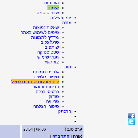
העדפות
אימות
שינוי סיסמה
יומן פעילות
עזרה
שאלות נפוצות
טיפים לשימוש באתר
מדריך לתמונות
סרגל כלים
שותפים
סטטיסטיקה
תנאי שימוש
צור קשר
תוכן
גלריית תמונות
סיפורי גולשים
לוח מודעות שותפים לטיול
בדיחות והומור
כרטיסי ברכה
סודוקו
טריוויה
סיפורי הצלחה
התנתק
ערב טוב !
06 אוג | 23:54
אורח [
התחבר/י
]