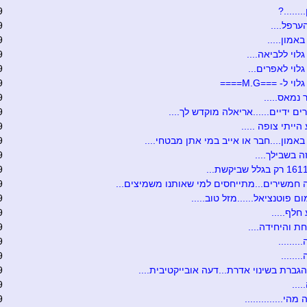
.......?
9
ערפל....
9
אמון.....
9
לוי ללביאה....
9
לוי לאפרים...
9
י ל- ===M.G====
9
 נמאס.....
9
ים ידיים......אריאלה מוקדש לך....
9
הייתי צופה .....
9
באמון....חבר או אייב במי אתן מבטחי....
9
ה בשבילך....
9
9
חמשירים...מתייחסים למי שאותנו משמיצים...
9
ם פוטנציאל......מזל טוב.....
9
חלף.....
9
ת והיחידה....
9
.......
9
......
9
גברת בשינוי אדרת...דעה אובייקטיבית....
9
....
9
הי..............
9