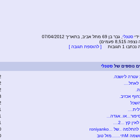
ידי
סטנלי
, גבר בן 69 מתל אביב, בתאריך 07/04/2012
8,515 פעמים)
בו 1 תגובות
[ להוספת תגובה ]
ים נוספים של
סטנלי
עטרה ליושנה.
2
לאחל....
2
.
2
חוף אכזיב.
3
השכל
2
ית....
1
יפור...או..אגדה...
1
ן קץ ...2....
1
חלמה ..של ...roniyanko
0
......מזל טוב
0