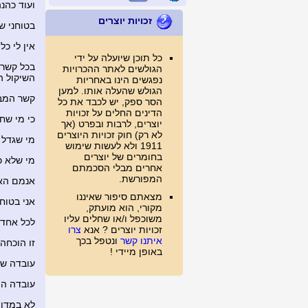
ועוד כהנה
זכויות יוצרים
בטוחני ש
אין לי כ
כל תוכן שיועלה על ידי
בכל קשר 
הגולשים לאתר ההכרויות
השיקול ה
נפגשים הינו באחריות
הגולש שהעלה אותו. למען
קשר המבו
הסר ספק, יש לכבד את כל
הדינים החלים על זכויות
כי מי שח
יוצרים, לרבות ובפרט (אך
לא רק) חוק זכויות היוצרים
מי שגדל 
1911 ולא לעשות שימוש
בחומרים של יוצרים
מי שלא כ
אחרים מבלי הסכמתם
המפורשת.
אנמם האה
מצאתם סיפור שאיננו
אני בטוח
מקורי, הוא מועתק,
משוכפל ו/או שחלים עליו
לכל אחד 
זכויות יוצרים ? אנא
צרו
איתנו קשר
ונטפל בכך
זו הוכחה 
באופן מיידי !
עובדה שר
עובדה המ
לא במדוי