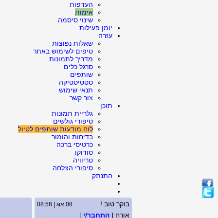
העדפות
אימות
שינוי סיסמה
יומן פעילות
עזרה
שאלות נפוצות
טיפים לשימוש באתר
מדריך לתמונות
סרגל כלים
שותפים
סטטיסטיקה
תנאי שימוש
צור קשר
תוכן
גלריית תמונות
סיפורי גולשים
לוח מודעות שותפים לטיול
בדיחות והומור
כרטיסי ברכה
סודוקו
טריוויה
סיפורי הצלחה
התנתק
בוקר טוב !
08 אוג | 08:58
אורח [
התחבר/י
]