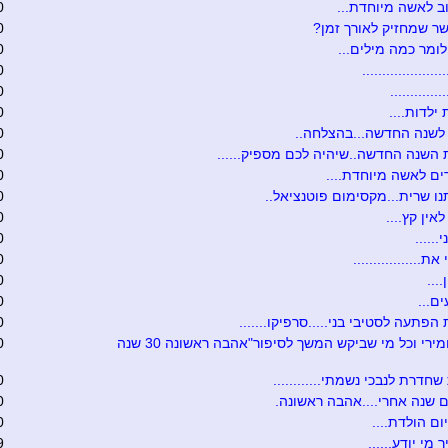
ב לאשה מיוחדת...
0
ר שמחזיק לאורך זמן?
0
לומר כמה מילים...
0
...................
0
............
0
 ילדות....
0
לשנה החדשה...בהצלחה..
0
השנה החדשה..שיהיה לכם מספיק......
0
ם לאשה מיוחדת....
0
ו שרית...מקסימום פוטנציאל..
0
אין קץ....
0
......
0
ת.................
0
....
0
ם...
0
הפתעה לסטיבי בני.....סרפיקו.......
0
טובה ומירי וכל מי שביקש המשך לסיפור"אהבה ראשונה 30 שנה
0
שחדרת לנבכי נשמתי............
0
 שנה אחרי....אהבה ראשונה.
0
ום הולדת....
0
 מי יודע......
9