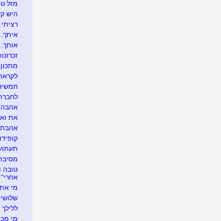
מזל טו
היש קש
רציתי 
איתך....
אותך....
זכרונות
מתכון 
לקראת 
חמשירי
לחברתנ
אהבה ל
את ואני
אהבתי א
קופידון
תעתועי
מסיבת 
אחרי"
מי את 
שלושים
ללילך י
מי מכיר