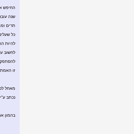
החיפש אח
שנה עוברת
תרים וממ
כל שעלינ
להיות הו
לחשוב על
להסתפק 
זו האמת 
מאחל לכו
נכתב ע"י 
בהמון אהבה.