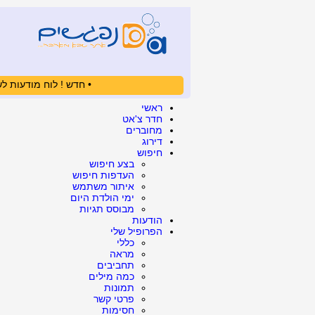
• חדש ! לוח מודעות לש
ראשי
חדר צ'אט
מחוברים
דירוג
חיפוש
בצע חיפוש
העדפות חיפוש
איתור משתמש
ימי הולדת היום
מבוסס תגיות
הודעות
הפרופיל שלי
כללי
מראה
תחביבים
כמה מילים
תמונות
פרטי קשר
חסימות