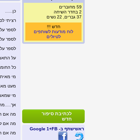
59 מחוברים
כן......
2 בחדר השיחה
37 גברים, 22 נשים
רציתי לס
חדש !!!
לספר על 
לוח מודעות לשותפים
לטיולים
לספר על 
לספר על 
על התאמה
כל החומר
מי מאיתנ
מעט מאית
מי שמאמי
אך.....מ
לכתיבת סיפור
מה אם הק
חדש
מה אם למ
ראשי
שתף ב- FB
+1 Google
מה אם הש