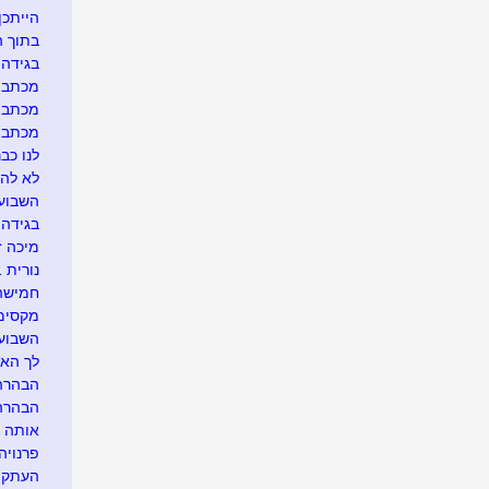
הייתכן.
בתוך ה
בגידה ב
מכתב ג
מכתב ג
מכתב גלו
לנו כבר
לא להר
השבוע 
בגידה 
מיכה ז
נורית 1611 רק בגלל שביקשת...
חמישה 
מקסימו
השבוע 
לך האח
הבהרה..
הבהרה..
אותה ה
פרנויה.
העתקה מ