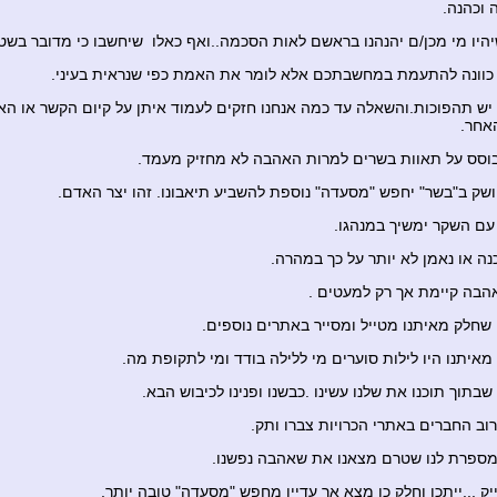
 וכהנה.
יהיו מי מכן/ם יהנהנו בראשם לאות הסכמה..ואף כאלו שיחשבו כי מדובר בשטו
ל כוונה להתעמת במחשבתכם אלא לומר את האמת כפי שנראית בעיני.
יש תהפוכות.והשאלה עד כמה אנחנו חזקים לעמוד איתן על קיום הקשר או האג
אחר.
סס על תאוות בשרים למרות האהבה לא מחזיק מעמד.
ושק ב"בשר" יחפש "מסעדה" נוספת להשביע תיאבונו. זהו יצר האדם.
עם השקר ימשיך במנהגו.
נה או נאמן לא יותר על כך במהרה.
בה קיימת אך רק למעטים .
 שחלק מאיתנו מטייל ומסייר באתרים נוספים.
מאיתנו היו לילות סוערים מי ללילה בודד ומי לתקופת מה.
שבתוך תוכנו את שלנו עשינו .כבשנו ופנינו לכיבוש הבא.
וב החברים באתרי הכרויות צברו ותק.
ספרת לנו שטרם מצאנו את שאהבה נפשנו.
יק ...ייתכן וחלק כן מצא אך עדיין מחפש "מסעדה" טובה יותר.