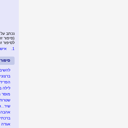
נכתב על 
(סיפור זה נצפה 
לסיפור זה נכת
1.
איש
סיפור
להשיב 
ברצוני 
הפרידה
לילה ב
מוסר 
שטרודל
שיר...ס
אהבה לאי
ברכתי לה
אגדה ושמה Mתי.