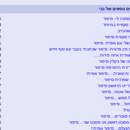
ים נוספים של
גבי
 מחכה לי- סיפור
5
סקסית במיוחד
4
הכזיב
2
 סקסית-סיפור
2
שלי עם אפרת -סיפור
1
מין פראית- סיפור שכתבתי בעבר עם סוף חדש
9
ודית איזה פירות.....
8
 של ג'קלין-סיפור
8
ינית התמימה-סיפור
7
והיצאנית.....סיפור אמיתי
7
שמרנית-סיפור
7
ייט הראשון-סיפור
7
של גאווה...סיפור
6
 ממש....סיפור
6
ול....סיפור
6
ורלי
6
מגברים....סיפור
6
מבט ראשון גט ממבט שני....סיפור
6
נעלם....סיפור אמיתי!
6