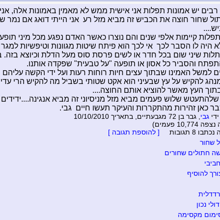
רבים יש אמונות תפלות אני אישית ממש לא מאמין באמונות אלה, אני
ל שחור חוצה את הכביש זה מביא מזל רע אני הייתי דואג אם נמר ש
....
תפלות קיימות אלפי שנים והם נוצרו כאשר האדם נפגע מכל מיני תופעו
 היה לו הסבר לכך אי לכך הוא פיתח שיטות מגוונות וטיפשיות למגר 
לות שיני שום בכל חדר או לשים פרסת סוס מעל הדלת וכיוצא בזה. 
פתח והסביר כל אסון או תופעה "על טבעית" שפקדה אותנו.
ם למשל האמינו שבתוך עצים חיות רוחות רעות ועל ידי הקשה עליהם ת
נהג להקיש על עץ שבעיני הוא אקט שטותי בשביל מה להקיש הרי עדי
בתוך העץ מאשר להוציא אותם החוצה....
להתעטש שלוש פעמים מביא מזל מניסיוני זה מביא אנגינה....ידידים ו
בר כאן זהירות מהתקררות והעיקר תעשו חיים
גבי.
ידי
גבי
, גבר בן 72 מגבעתיים, בתאריך 10/10/2010
10,77 פעמים)
בו 8 תגובות
[ להוספת תגובה ]
 שחור
 חתולים שחורים
ביבי
רך להוסיף
דדלית
ולי נכון
מום מקסימה