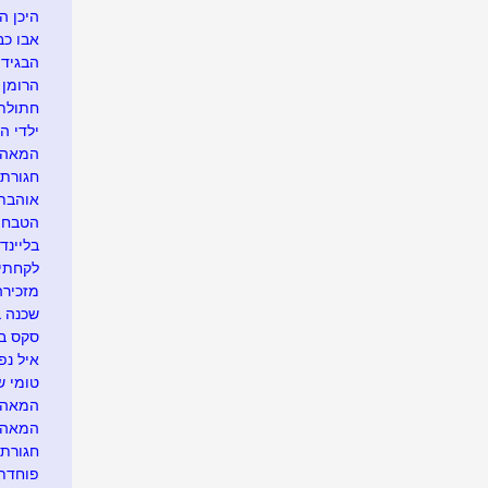
היכן הח
אבו כב
הבגידה
הרומן ש
חתולת 
ילדי הס
המאהבת
חגורת 
אוהבת 
הטבח..
בליינד 
לקחתי 
מזכירה
שכנה ב
סקס בי
איל נפ
טומי של
המאהב.
המאה
חגורת 
פוחדת