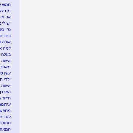
חמש עצ
מת על 
אני או
יש לי 
ט"ו בש
בחורה 
אורה ו
למה אנ
בעלה 
אישה 
מאהבת
עשן ס
ילדי ה
אישה ע
האברך
חיזור ג
עירומה
מחפשת 
לגברת 
חתולת 
המאה