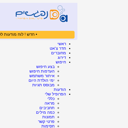
• חדש ! לוח מודעות לש
ראשי
חדר צ'אט
מחוברים
דירוג
חיפוש
בצע חיפוש
העדפות חיפוש
איתור משתמש
ימי הולדת היום
מבוסס תגיות
הודעות
הפרופיל שלי
כללי
מראה
תחביבים
כמה מילים
תמונות
פרטי קשר
חסימות