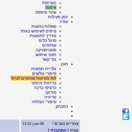
העדפות
אימות
שינוי סיסמה
יומן פעילות
עזרה
שאלות נפוצות
טיפים לשימוש באתר
מדריך לתמונות
סרגל כלים
שותפים
סטטיסטיקה
תנאי שימוש
צור קשר
תוכן
גלריית תמונות
סיפורי גולשים
לוח מודעות שותפים לטיול
בדיחות והומור
כרטיסי ברכה
סודוקו
טריוויה
סיפורי הצלחה
התנתק
צהריים טובים !
08 אוג | 13:15
אורח [
התחבר/י
]