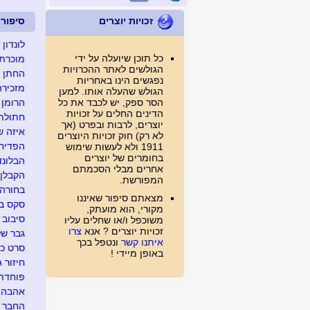
זכויות יוצרים
סיפור
לונדון
כל תוכן שיועלה על ידי
מוכרת 
הגולשים לאתר ההכרויות
החתן ש
נפגשים הינו באחריות
מזכירה
הגולש שהעלה אותו. למען
הסר ספק, יש לכבד את כל
הרומן 
הדינים החלים על זכויות
חתולת 
יוצרים, לרבות ובפרט (אך
איזה שו
לא רק) חוק זכויות היוצרים
הפדיחה
1911 ולא לעשות שימוש
בחומרים של יוצרים
הבלונד
אחרים מבלי הסכמתם
הקבלן 
המפורשת.
בחורה 
מצאתם סיפור שאיננו
סקס בד
מקורי, הוא מועתק,
סיבוב 
משוכפל ו/או שחלים עליו
זכויות יוצרים ? אנא
צרו
גבר של
איתנו קשר
ונטפל בכך
סרט כח
באופן מיידי !
חיזור ג
פוחדת 
אהבה מ
החבר ה