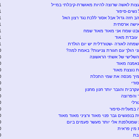
ות לאשה שרוצה להיות מאושרת-קיבלתי במייל
1
נשים-סיפור
1
הב חזה גדול אבל אסור ללכת נגד רצון האל
1
אישה ארסתית
1
בט שמח אני מאוד מאוד שמח
1
עובדת מאוד
1
שמחה לאורה -שטורדלית יש יום הולדת
1
י הולך עם חגורת צניעות? באמת למה?
0
השלישי של אשתי הראשונה
0
נאמנה מאוד
0
 נוצצת מאוד
0
מיך מכסה את שמי התכלת
0
סודי
0
קרבית והגבר יותר חנון מחנון
0
 והפרוצה
0
ורלי
0
 במעלית-סיפור
0
בנפגשים גבר פנוי מאוד ורציני מאוד מאוד
0
שמטלפנת אלי יותר מעשר פעמים ביום
0
מין פראית
0
בת
0