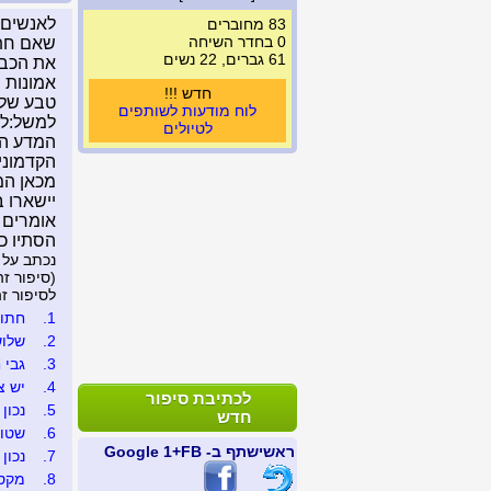
לאנשים 
83 מחוברים
0 בחדר השיחה
שאם חתו
61 גברים, 22 נשים
את הכביש
אמונות 
חדש !!!
טבע שלא
לוח מודעות לשותפים
למשל:לת
לטיולים
המדע הת
הקדמוני
מכאן המ
יישארו 
אומרים ש
הסתיו כ
נכתב על 
(סיפור זה נצפה 4
לסיפור זה נכת
1.
חתול
2.
שלושה
3.
גבי ח
4.
יש צו
לכתיבת סיפור
5.
נכון
חדש
6.
שטור
ראשי
שתף ב- FB
+1 Google
7.
נכון ד
8.
מקסי