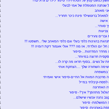
שון כמעט קפץ על הטלוויזיה? סיפור לילדים גדולים!!!
1
 שנתנה המטפלת של אמי לבעלי
1
ני מאוהב
1
למאהל ברוטשילד פינת כיכר תחריר...
1
 אישה
1
 סוודר...
1
צניעות
1
גברים צעירים
1
נהגת בהגינות כלפי בעלי וגם כלפי המאהב שלי...תשפטו !!!
1
חל יום הולדתי, אז מה ??? אולי אעמוד דקת דומיה !!!
1
מחדר המדרגות...-סיפור
1
סקסית חרוצה במיוחד...
1
ת על נשים...בסוף תראו מה קרה לו...
1
שימה השחורה שלך ....הצחקת אותי
1
 במשפחה
1
 מרכבת המוות אל החיים-סיפור אישי ואמיתי
1
לפסח-קיבלתי במייל
1
ה האחרונה
1
גלגל מתהפך? איך?- סיפור
1
ב נהנה עכשיו שישלם...
1
 המושלמת- סיפור
1
 באורגיות- סיפור
1