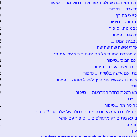
 המאוהבת שהלכה צעד אחד רחוק מדי....סיפור
3
גבר ....סיפור
3
ייצי בחורף....
2
תונה....סיפור
2
במיטה...סיפור
2
גבר...סיפור
2
בבית המלון....
2
אחרי אישה שה שה שה
2
 מרכבת המוות אל החיים-סיפור אישי ואמיתי
2
עם הבוס...סיפור
2
רזיר אצל העורב...סיפור
2
י עם אישה בלשית.....סיפור
2
 ארוחה עכשיו אני צריך לאכול אותה.....סיפור
2
ורלי
2
עורטלת בחדר המדרגות.....סיפור
2
דייט
1
עירומה....סיפור
1
 הילדים באמצע יום לימודים בסלון של אלברט...? סיפור
1
ם לא מתים רק מתחלפים.....סיפור עם עוקץ
1
חגים....
1
ן....
1