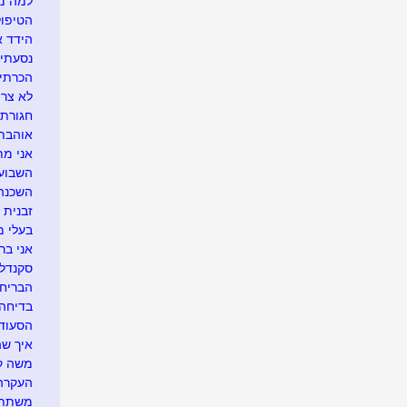
למה מו
הטיפול
הידד א
נסעתי 
הכרתי
לא צריך
חגורת 
אוהבת 
אני מת
השבוע 
השכנה 
זבנית 
בעלי מ
אני בר
סקנדל
הבריחה
בדיחה 
הסעוד
איך שה
משה קצ
העקרה
משתתפת