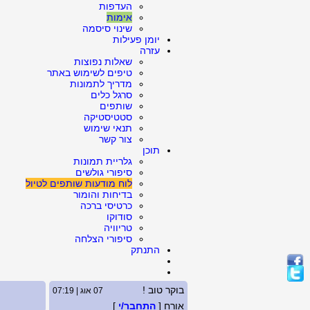
העדפות
אימות
שינוי סיסמה
יומן פעילות
עזרה
שאלות נפוצות
טיפים לשימוש באתר
מדריך לתמונות
סרגל כלים
שותפים
סטטיסטיקה
תנאי שימוש
צור קשר
תוכן
גלריית תמונות
סיפורי גולשים
לוח מודעות שותפים לטיול
בדיחות והומור
כרטיסי ברכה
סודוקו
טריוויה
סיפורי הצלחה
התנתק
בוקר טוב !
07 אוג | 07:19
אורח [
התחבר/י
]