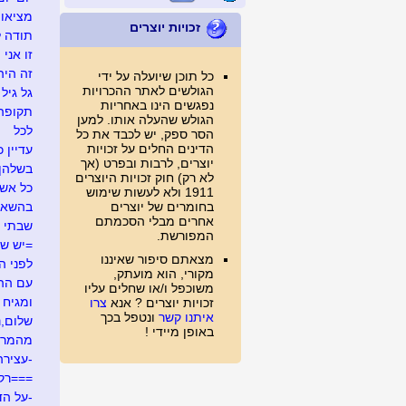
מציאו
זכויות יוצרים
תודה ל
זו אני
זה היה .
כל תוכן שיועלה על ידי
הגולשים לאתר ההכרויות
גל גיל
נפגשים הינו באחריות
תקופה
הגולש שהעלה אותו. למען
לכל
הסר ספק, יש לכבד את כל
הדינים החלים על זכויות
עדיין כ
יוצרים, לרבות ובפרט (אך
בשלהן
לא רק) חוק זכויות היוצרים
כל אש
1911 ולא לעשות שימוש
בחומרים של יוצרים
בהשאל
אחרים מבלי הסכמתם
שבתי 
המפורשת.
=יש ש
מצאתם סיפור שאיננו
לפני ה
מקורי, הוא מועתק,
עם ההר
משוכפל ו/או שחלים עליו
ומגיח ה
זכויות יוצרים ? אנא
צרו
איתנו קשר
ונטפל בכך
שלום,נע
באופן מיידי !
מהמרי
-עצירה
===רק
-על הד