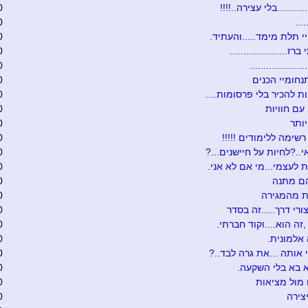
.........בלי עצירה..!!!!
0
...
0
 תלת מימד.....והעתיד.
0
ז.....................
0
...................
0
נחומיי הכנים
0
ת להכיר בלי פרסומות....
0
עם חוויות
0
ותר
0
רשימה ללימודים !!!!!
0
י..?לחיות על חיישנים...?
0
 לעצמי...מי אם לא אני.
0
הם מתנה
0
ת מהמגירה
0
ורי דרך.....זה בסדר
0
,זה הוא....וקוד חברתי.
0
 אלמונית.
0
אותה ...את גרה לבד..?
0
 בא בלי השקעה.
0
מול מציאות
0
צירה
0