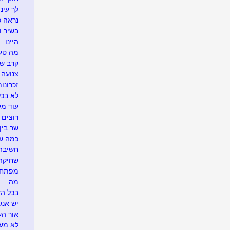
לך עיני
נראה כך
בשיר ו
היינו ...
מה טעי
קרב ש
צנועה
זכרונות
לא בכל
עוד מע
רוצים 
שר בין
כמה שו
חשיבה 
שחיקה .
מפתח 
מה ....
בכל הזדמ
יש אנש
אור העו
לא מעונ