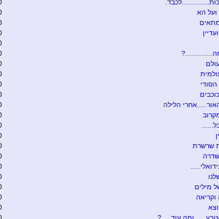
ת..............לכבד.
0
ועל הא
0
מתאים
0
עדיין
0
0
.............?
0
ולם
0
ולמית
0
הסודי
0
וכבים
0
אור.....אחרי הלילה
0
קרוב
0
......
0
0
ת שרשרת
0
שדרה
0
דואלי.....
0
לנו
0
 מילים
0
וקריאה
0
וצא
0
בע......ומה עוד.....?
0