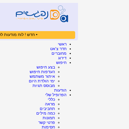
• חדש ! לוח מודעות לש
ראשי
חדר צ'אט
מחוברים
דירוג
חיפוש
בצע חיפוש
העדפות חיפוש
איתור משתמש
ימי הולדת היום
מבוסס תגיות
הודעות
הפרופיל שלי
כללי
מראה
תחביבים
כמה מילים
תמונות
פרטי קשר
חסימות