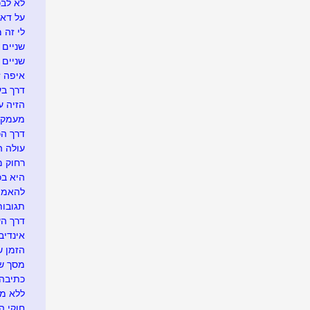
לא לבכו
על דא 
לי זה 
שניים ו
שניים
איפה זה.
דרך בע
הזיה ע
מעמק 
דרך הכ
עולה ה
רחוק מ
היא בכל
להאמין
תגובו
דרך ה
אינדיבי
הזמן ש
מסך של
כתיבה 
ללא מ
חוקי הט