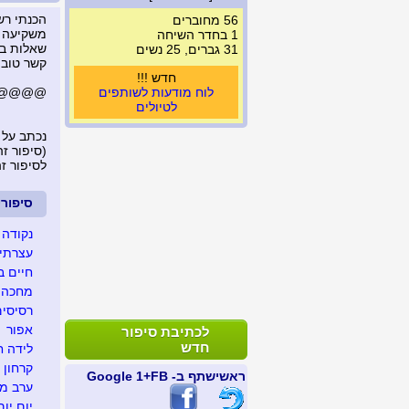
הכנתי רש
56 מחוברים
משקיעה ב
1 בחדר השיחה
שאלות בר
31 גברים, 25 נשים
קשר טוב עם אנשים.1.ל
חדש !!!
לוח מודעות לשותפים
@@@@@....
לטיולים
נכתב על 
(סיפור זה נצפה 
לסיפור ז
סיפור
נקודה 
עצרתי 
חיים ב
מחכה ל
רסיסים
אפור
לכתיבת סיפור
חדש
לידה ח
קרחון
ראשי
שתף ב- FB
+1 Google
ערב מג
יום יום