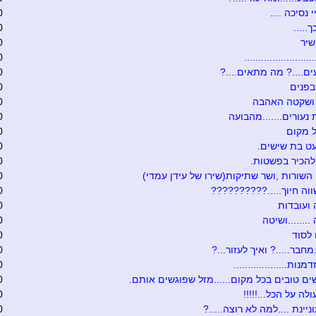
י נסיכה ....
0
.....
0
שיר
0
........................
0
ם....? מה מתאים....?
0
בפנים
0
 ושקטה האהבה
0
 נעורים.......מהבועה
0
 מקום
0
ט בת שישים.
0
להכיר בפשטות.
0
 השורות ,ושר שתיקות(שירו של עידן עמדי)
0
וה חיוך.....??????????
0
ועובדות
0
.......ושיטה
0
לסוד
0
מחבר.....? ואיך לעזור...?
0
נות...................
0
ים טובים בכל מקום......מזל שפוגשים אותם.
0
לה על הכל...!!!!!
0
יינת ....למה לא רוצה.....?
0