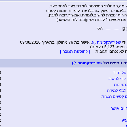
ימה,התחלתי במשימה.לומדת.צעד לאחר צעד.
לימודים ,משקיעה בלדעת. לומדת.יוזמות קטנות.
ורות.עוצרת לחשוב.לומדת.ואמשיך.רוצה להבין.
בנות אמון(בגבולות האפשר).
............ג'ולי.
ידי
שפיריתקסומה :))
, אישה בת 76 מחולון, בתאריך 09/08/2010
5,127 פעמים)
ה לא נכתבו תגובות
[ להוספת תגובה ]
ים נוספים של
שפיריתקסומה :))
אל-חזור
3
כדי לחשוב
3
תמונות
3
כלי למידה
3
 קטעים רגשות
3
2
יים אושר
2
2
יע
2
2