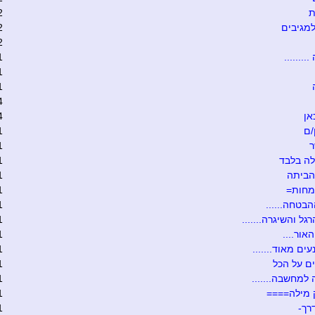
ת
2
מגיבים
2
2
........
1
1
1
4
אן
4
/ם
1
ר
1
ה בלבד
1
הביתה
1
מחות=
1
הבטחה......
1
גל והשיגרה.......
1
אור....
1
ים מאוד.......
1
ם על הכל
1
 למחשבה.......
1
 מילה====
1
רך-
1