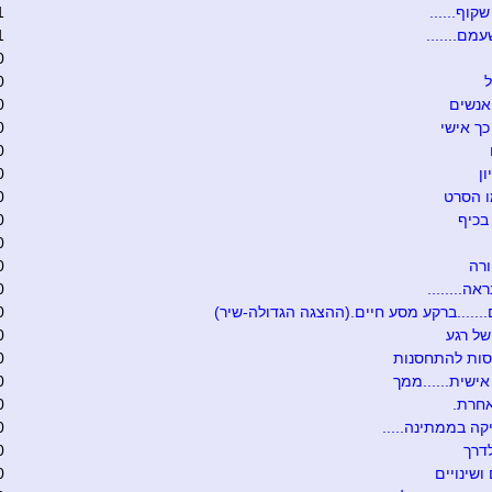
קוף......
1
מם.......
1
0
ל
0
אנשים
0
כך אישי
0
0
ון
0
ו הסרט
0
בכיף
0
0
רה
0
אה........
0
.......ברקע מסע חיים.(ההצגה הגדולה-שיר)
0
של רגע
0
סות להתחסנות
0
ישית......ממך
0
אחרת.
0
קה בממתינה.....
0
דרך
0
ושינויים
0