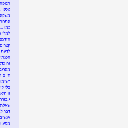
תנופה..
טסנו....
משקפיי
פתחתי בר
כמו .....
למלי ת
הזדמנו
קצרים 
לדעת י
הכנתי 
זה כדא
מפרגנת
חיים 
רשימו
בלי קיצ
זו היא 
גיבורה
שאלתי 
דבר לא
אנשים 
מסע וי