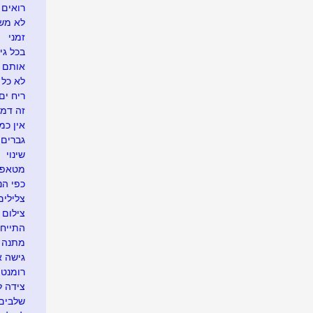
רואים ש
לא משע
זמני
בכל גי
אותם 
לא כל 
ריח ים
זה דמי
אין כמ
גברים 
שינוי
מטאפו
כפי הנר
צלילים
צילום 
התייח
מתנה א
גישה 
רומנטי
צידה ל
שלבים 