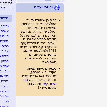
לסיפור זה נכת
זכויות יוצרים
1.
ג'ולי
סיפור
כל תוכן שיועלה על ידי
הגולשים לאתר ההכרויות
נקודה 
נפגשים הינו באחריות
עצרתי 
הגולש שהעלה אותו. למען
הסר ספק, יש לכבד את כל
חיים ב
הדינים החלים על זכויות
מחכה ל
יוצרים, לרבות ובפרט (אך
רסיסים
לא רק) חוק זכויות היוצרים
1911 ולא לעשות שימוש
אפור
בחומרים של יוצרים
לידה ח
אחרים מבלי הסכמתם
קרחון
המפורשת.
ערב מג
מצאתם סיפור שאיננו
יום יום
מקורי, הוא מועתק,
משוכפל ו/או שחלים עליו
מציאו
זכויות יוצרים ? אנא
צרו
תודה ל
איתנו קשר
ונטפל בכך
זו אני
באופן מיידי !
זה היה .
גל גיל
לכל
עדיין כ