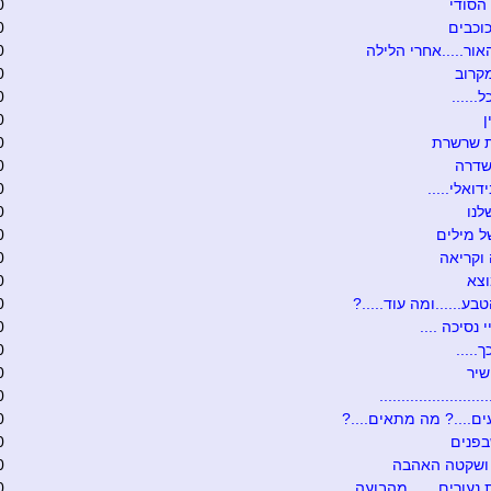
הסודי
0
וכבים
0
אור.....אחרי הלילה
0
קרוב
0
......
0
0
ת שרשרת
0
שדרה
0
דואלי.....
0
לנו
0
 מילים
0
וקריאה
0
וצא
0
בע......ומה עוד.....?
0
י נסיכה ....
0
.....
0
שיר
0
........................
0
ם....? מה מתאים....?
0
בפנים
0
 ושקטה האהבה
0
 נעורים.......מהבועה
0