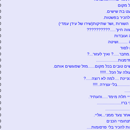
 מקום
0
ט בת שישים.
0
להכיר בפשטות.
0
 השורות ,ושר שתיקות(שירו של עידן עמדי)
0
וה חיוך.....??????????
0
ועובדות
0
.......ושיטה
0
לסוד
0
מחבר.....? ואיך לעזור...?
0
נות...................
0
ים טובים בכל מקום......מזל שפוגשים אותם.
0
לה על הכל...!!!!!
0
יינת ....למה לא רוצה.....?
0
.........בלי עצירה..!!!!
0
...
0
 תלת מימד.....והעתיד.
0
ז.....................
0
...................
0
חר צעד ממני...אליי.
0
נחומיי הכנים
0
ת להכיר בלי פרסומות....
0