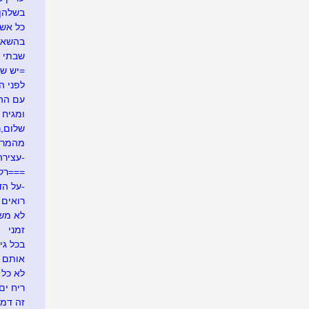
בשלהן
כל אש
בהשאל
שבתי 
=יש ש
לפני ה
עם ההר
ומגיח ה
שלום,נע
מהמרי
-עצירה
===רק
-על הד
רואים ש
לא משע
זמני
בכל גי
אותם 
לא כל 
ריח ים
זה דמי