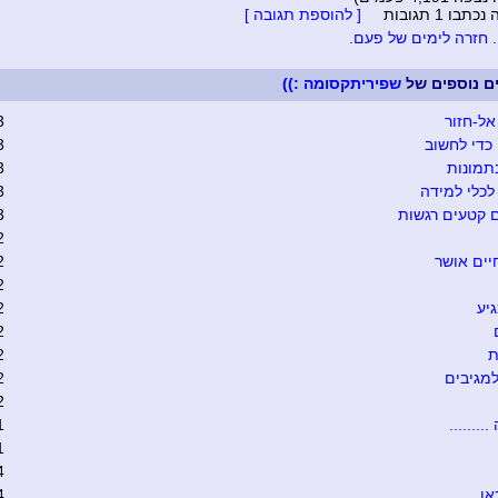
בו 1 תגובות
[ להוספת תגובה ]
. חזרה לימים של פעם.
ים נוספים של
שפיריתקסומה :))
אל-חזור
3
כדי לחשוב
3
תמונות
3
כלי למידה
3
 קטעים רגשות
3
2
יים אושר
2
2
יע
2
2
ת
2
מגיבים
2
2
........
1
1
4
אן
4