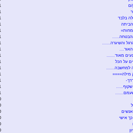
/ם
1
ר
1
ה בלבד
1
הביתה
1
מחות=
1
הבטחה......
1
גל והשיגרה.......
1
אור....
1
ים מאוד.......
1
ם על הכל
1
 למחשבה.......
1
 מילה====
1
רך-
1
קוף......
1
מם.......
1
0
ל
0
אנשים
0
כך אישי
0
0
ון
0