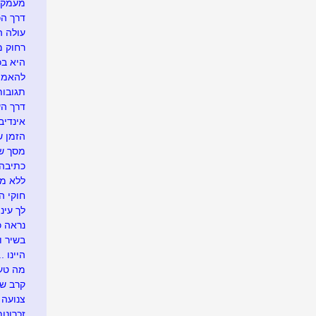
מעמק 
דרך הכ
עולה ה
רחוק מ
היא בכל
להאמין
תגובו
דרך ה
אינדיבי
הזמן ש
מסך של
כתיבה 
ללא מ
חוקי הט
לך עיני
נראה כך
בשיר ו
היינו ...
מה טעי
קרב ש
צנועה
זכרונות