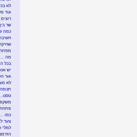
לא בכל
עוד מע
רוצים 
שר בין
כמה שו
חשיבה 
שחיקה .
מפתח 
מה ....
בכל הזדמ
יש אנש
אור העו
לא מעונ
תנופה..
טסנו....
משקפיי
פתחתי בר
כמו .....
צעד לא
למלי ת
הזדמנו