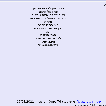
הרבה זמן לא כתבתי כאן
סתם בלי סיבה
רבים שכתבו אינם כותבים
מדי פעם מטיילת בין השורות
נזכרת
הינו רבים כל כך
דרך הכתיבה התחברנו
הבנו
באה והולכת
לכל אותם /ן שכתבו
חיבוק ענק
@@@@@ ג'ולי
ידי
שפיריתקסומה :))
, אישה בת 76 מחולון, בתאריך 27/05/2021
4,191 פעמים)