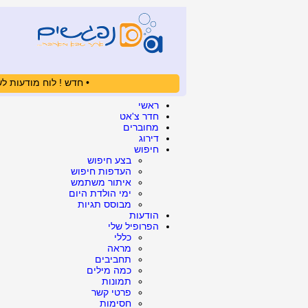
• חדש ! לוח מודעות לש
ראשי
חדר צ'אט
מחוברים
דירוג
חיפוש
בצע חיפוש
העדפות חיפוש
איתור משתמש
ימי הולדת היום
מבוסס תגיות
הודעות
הפרופיל שלי
כללי
מראה
תחביבים
כמה מילים
תמונות
פרטי קשר
חסימות