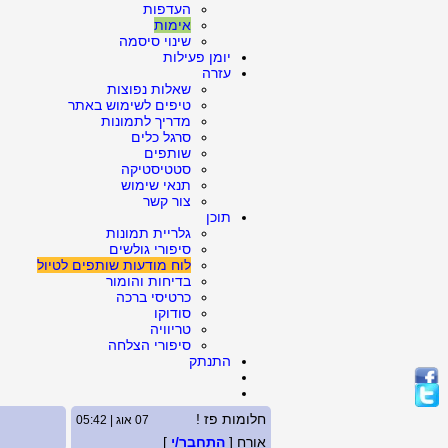
העדפות
אימות
שינוי סיסמה
יומן פעילות
עזרה
שאלות נפוצות
טיפים לשימוש באתר
מדריך לתמונות
סרגל כלים
שותפים
סטטיסטיקה
תנאי שימוש
צור קשר
תוכן
גלריית תמונות
סיפורי גולשים
לוח מודעות שותפים לטיול
בדיחות והומור
כרטיסי ברכה
סודוקו
טריוויה
סיפורי הצלחה
התנתק
חלומות פז !
07 אוג | 05:42
אורח [
התחבר/י
]