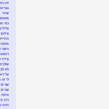
אין כמ
גברים 
שינוי
מטאפו
כפי הנר
צלילים
צילום 
התייח
מתנה א
גישה 
רומנטי
צידה ל
שלבים 
לא לבכו
על דא 
לי זה 
שניים ו
שניים
איפה זה.
דרך בע
הזיה ע