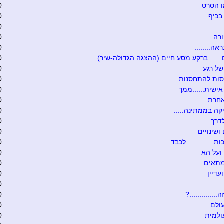
ו הסרט
0
בכיף
0
0
רה
0
אה........
0
.......ברקע מסע חיים.(ההצגה הגדולה-שיר)
0
של רגע
0
סות להתחסנות
0
ישית......ממך
0
אחרת.
0
קה בממתינה.....
0
דרך
0
ושינויים
0
ת..............לכבד.
0
ועל הא
0
מתאים
0
עדיין
0
0
.............?
0
ולם
0
ולמית
0