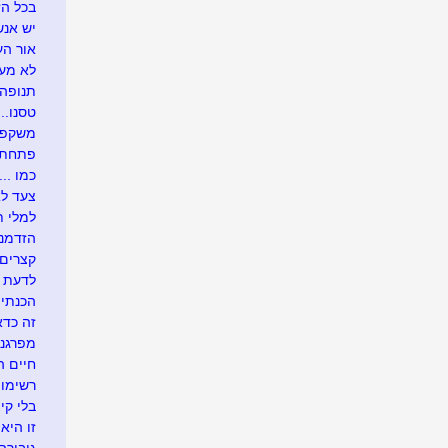
בכל הזדמ
יש אנש
אור העו
לא מעונ
תנופה..
טסנו....
משקפיי
פתחתי בר
כמו .....
צעד לא
למלי ת
הזדמנו
קצרים 
לדעת י
הכנתי 
זה כדא
מפרגנת
חיים 
רשימו
בלי קיצ
זו היא 