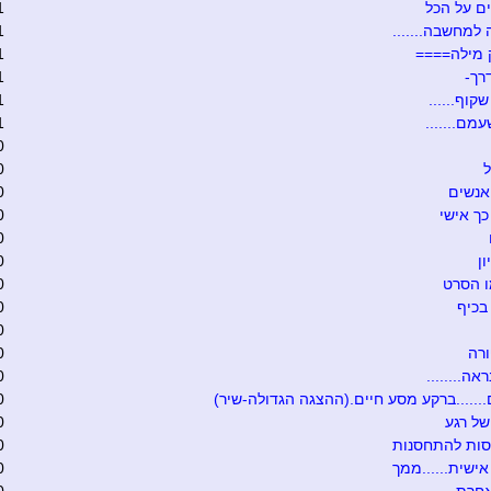
ם על הכל
1
 למחשבה.......
1
 מילה====
1
רך-
1
קוף......
1
מם.......
1
0
ל
0
אנשים
0
כך אישי
0
0
ון
0
ו הסרט
0
בכיף
0
0
רה
0
אה........
0
.......ברקע מסע חיים.(ההצגה הגדולה-שיר)
0
של רגע
0
סות להתחסנות
0
ישית......ממך
0