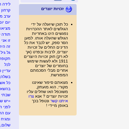
לידה ח
זכויות יוצרים
קרחון
ערב מג
יום יום
כל תוכן שיועלה על ידי
מציאו
הגולשים לאתר ההכרויות
נפגשים הינו באחריות
תודה ל
הגולש שהעלה אותו. למען
זו אני
הסר ספק, יש לכבד את כל
זה היה .
הדינים החלים על זכויות
יוצרים, לרבות ובפרט (אך
גל גיל
לא רק) חוק זכויות היוצרים
תקופה
1911 ולא לעשות שימוש
לכל
בחומרים של יוצרים
אחרים מבלי הסכמתם
עדיין כ
המפורשת.
בשלהן
מצאתם סיפור שאיננו
כל אש
מקורי, הוא מועתק,
בהשאל
משוכפל ו/או שחלים עליו
שבתי 
זכויות יוצרים ? אנא
צרו
איתנו קשר
ונטפל בכך
=יש ש
באופן מיידי !
לפני ה
עם ההר
ומגיח ה
שלום,נע