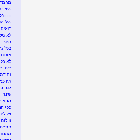
מהמרי
-עצירה
===רק
-על הד
רואים ש
לא משע
זמני
בכל גי
אותם 
לא כל 
ריח ים
זה דמי
אין כמ
גברים 
שינוי
מטאפו
כפי הנר
צלילים
צילום 
התייח
מתנה א