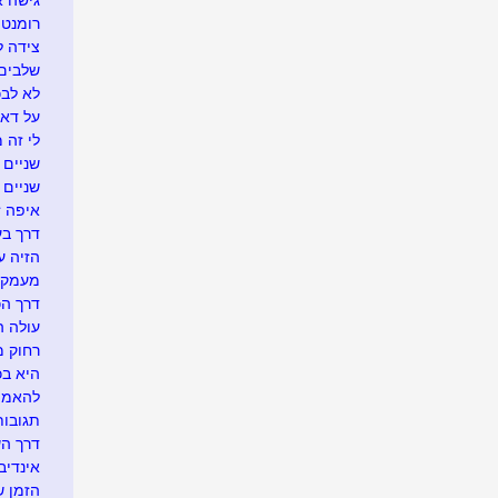
גישה 
רומנטי
צידה ל
שלבים 
לא לבכו
על דא 
לי זה 
שניים ו
שניים
איפה זה.
דרך בע
הזיה ע
מעמק 
דרך הכ
עולה ה
רחוק מ
היא בכל
להאמין
תגובו
דרך ה
אינדיבי
הזמן ש