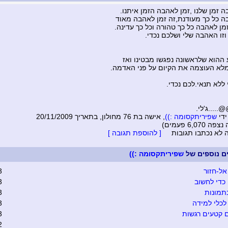
ה זמן שלנו ,זמן לאהבה הזמן איתנו.
ה כל כך מעודנת,זה זמן לאהבה מאוד
מן לאהבה כל כך טהורה וכל כך עדינה.
וזו האהבה שלי ושלכם נכדי.
 ההוא שלראשונה נפגשו מבטינו ואז
לא העוצמה את הקיום על פני האדמה.
ללא תנאי.לכם נכדי.
...ג'לי.
ידי
שפיריתקסומה :))
, אישה בת 76 מחולון, בתאריך 20/11/2009
6,070 פעמים)
ה לא נכתבו תגובות
[ להוספת תגובה ]
ים נוספים של
שפיריתקסומה :))
אל-חזור
3
כדי לחשוב
3
תמונות
3
כלי למידה
3
 קטעים רגשות
3
2