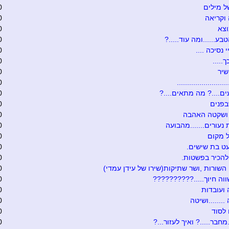
 מילים
0
וקריאה
0
וצא
0
בע......ומה עוד.....?
0
י נסיכה ....
0
.....
0
שיר
0
........................
0
ם....? מה מתאים....?
0
בפנים
0
 ושקטה האהבה
0
 נעורים.......מהבועה
0
 מקום
0
ט בת שישים.
0
להכיר בפשטות.
0
 השורות ,ושר שתיקות(שירו של עידן עמדי)
0
וה חיוך.....??????????
0
ועובדות
0
.......ושיטה
0
לסוד
0
מחבר.....? ואיך לעזור...?
0