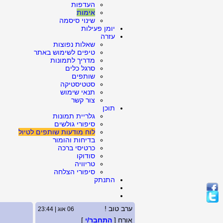
העדפות
אימות
שינוי סיסמה
יומן פעילות
עזרה
שאלות נפוצות
טיפים לשימוש באתר
מדריך לתמונות
סרגל כלים
שותפים
סטטיסטיקה
תנאי שימוש
צור קשר
תוכן
גלריית תמונות
סיפורי גולשים
לוח מודעות שותפים לטיול
בדיחות והומור
כרטיסי ברכה
סודוקו
טריוויה
סיפורי הצלחה
התנתק
ערב טוב !
06 אוג | 23:44
אורח [
התחבר/י
]