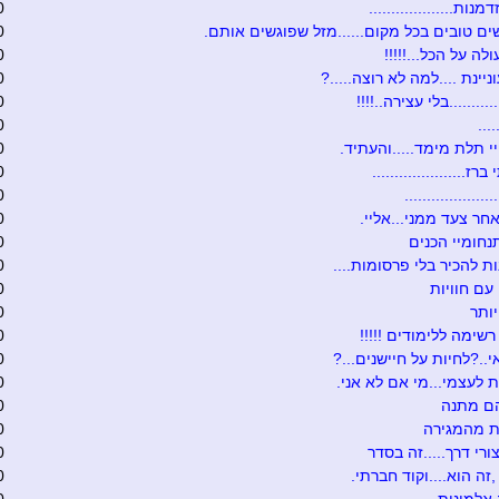
נות...................
0
ים טובים בכל מקום......מזל שפוגשים אותם.
0
לה על הכל...!!!!!
0
יינת ....למה לא רוצה.....?
0
.........בלי עצירה..!!!!
0
...
0
 תלת מימד.....והעתיד.
0
ז.....................
0
...................
0
חר צעד ממני...אליי.
0
נחומיי הכנים
0
ת להכיר בלי פרסומות....
0
עם חוויות
0
ותר
0
רשימה ללימודים !!!!!
0
י..?לחיות על חיישנים...?
0
 לעצמי...מי אם לא אני.
0
הם מתנה
0
ת מהמגירה
0
ורי דרך.....זה בסדר
0
,זה הוא....וקוד חברתי.
0