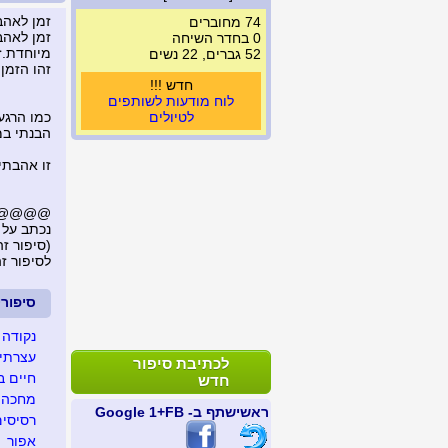
זמן לאהב
74 מחוברים
זמן לאהב
0 בחדר השיחה
מיוחדת.ז
52 גברים, 22 נשים
זהו הזמן 
חדש !!!
לוח מודעות לשותפים
לטיולים
כמו הרגע
הבנתי במ
זו אהבתי 
@@@@@..
נכתב על 
(סיפור זה נצפה 
לסיפור ז
סיפור
נקודה 
עצרתי 
לכתיבת סיפור
חיים ב
חדש
מחכה ל
ראשי
שתף ב- FB
+1 Google
רסיסים
אפור