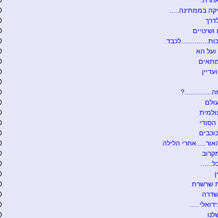
אחרת.
0
קה בממתינה.....
0
דרך
0
ושינויים
0
ת..............לכבד.
0
ועל הא
0
מתאים
0
עדיין
0
0
.............?
0
ולם
0
ולמית
0
הסודי
0
וכבים
0
אור.....אחרי הלילה
0
קרוב
0
......
0
0
ת שרשרת
0
שדרה
0
דואלי.....
0
לנו
0