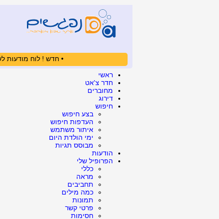
• חדש ! לוח מודעות לש
ראשי
חדר צ'אט
מחוברים
דירוג
חיפוש
בצע חיפוש
העדפות חיפוש
איתור משתמש
ימי הולדת היום
מבוסס תגיות
הודעות
הפרופיל שלי
כללי
מראה
תחביבים
כמה מילים
תמונות
פרטי קשר
חסימות