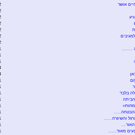
יים אושר
2
2
יע
2
2
ת
2
מגיבים
2
2
........
1
1
1
4
אן
4
/ם
1
ר
1
ה בלבד
1
הביתה
1
מחות=
1
הבטחה......
1
גל והשיגרה.......
1
אור....
1
ים מאוד.......
1