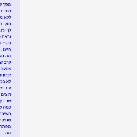
מסך של
כתיבה 
ללא מ
חוקי הט
לך עיני
נראה כך
בשיר ו
היינו ...
מה טעי
קרב ש
צנועה
זכרונות
לא בכל
עוד מע
רוצים 
שר בין
כמה שו
חשיבה 
שחיקה .
מפתח 
מה ....