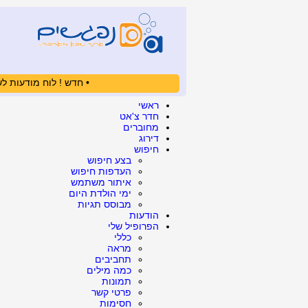
• חדש ! לוח מודעות לש
ראשי
חדר צ'אט
מחוברים
דירוג
חיפוש
בצע חיפוש
העדפות חיפוש
איתור משתמש
ימי הולדת היום
מבוסס תגיות
הודעות
הפרופיל שלי
כללי
מראה
תחביבים
כמה מילים
תמונות
פרטי קשר
חסימות