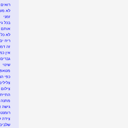
רואים ש
לא משע
זמני
בכל גי
אותם 
לא כל 
ריח ים
זה דמי
אין כמ
גברים 
שינוי
מטאפו
כפי הנר
צלילים
צילום 
התייח
מתנה א
גישה 
רומנטי
צידה ל
שלבים 