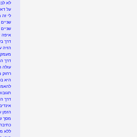
לא לבכו
על דא 
לי זה 
שניים ו
שניים
איפה זה.
דרך בע
הזיה ע
מעמק 
דרך הכ
עולה ה
רחוק מ
היא בכל
להאמין
תגובו
דרך ה
אינדיבי
הזמן ש
מסך של
כתיבה 
ללא מ