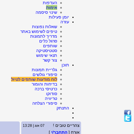
העדפות
אימות
שינוי סיסמה
יומן פעילות
עזרה
שאלות נפוצות
טיפים לשימוש באתר
מדריך לתמונות
סרגל כלים
שותפים
סטטיסטיקה
תנאי שימוש
צור קשר
תוכן
גלריית תמונות
סיפורי גולשים
לוח מודעות שותפים לטיול
בדיחות והומור
כרטיסי ברכה
סודוקו
טריוויה
סיפורי הצלחה
התנתק
צהריים טובים !
07 אוג | 13:28
אורח [
התחבר/י
]