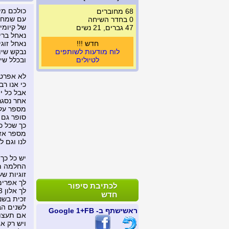
כולכם מי
68 מחוברים
עם שמחות
0 בחדר השיחה
של קיומינו
47 גברים, 21 נשים
נאחל ברי
חדש !!!
נאחל זוג
לוח מודעות לשותפים
נבקש שיו
לטיולים
ובכלל שי
לא אפרט
כי אנו רב
אבל כל י
אחר נסגר
מספר על 
סופר גם 
כך שכל כ
מספר אז
לנו וגם ל
יש כל כך
החלמה מ
זוגיות ש
לך אפרים
לכתיבת סיפור
לך אלון 43 מילותך נוגעות עד מאוד
חדש
זכית בשנ
לשנים הב
ראשי
שתף ב- FB
+1 Google
אם תעצור
ויש רק א