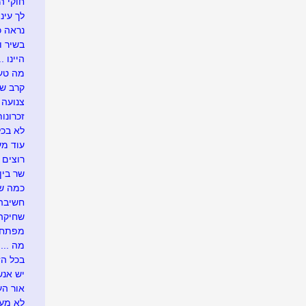
חוקי הט
לך עיני
נראה כך
בשיר ו
היינו ...
מה טעי
קרב ש
צנועה
זכרונות
לא בכל
עוד מע
רוצים 
שר בין
כמה שו
חשיבה 
שחיקה .
מפתח 
מה ....
בכל הזדמ
יש אנש
אור העו
לא מעונ