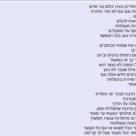
וחדים בעיני כולם בני אדם
 וגם עם לא זוהי החוויה
 ...
אות לכולם
יות מוצלחת
קל על הסובלים
היה טוב ככל האפשר
 את שמות הכותבים
ים
ום ניפתח כרטיס וביום
 כך זה במעגל
המונה לא נעצר הוא
אילו שכבר לא כאן
רטיס חדש עולה עם
 שיהיה בהצלחה
אתר.
 הרבה לברך ימי הולדת
בורכת
עולה על הדרך
 ברכות שתצליחו אמן
ים מיוחדות עכשיו תמשיך
אות מוצלחות
 הכל לשווא אז עם כל הקושי
תה יכול תנצור אבל לך קדימה