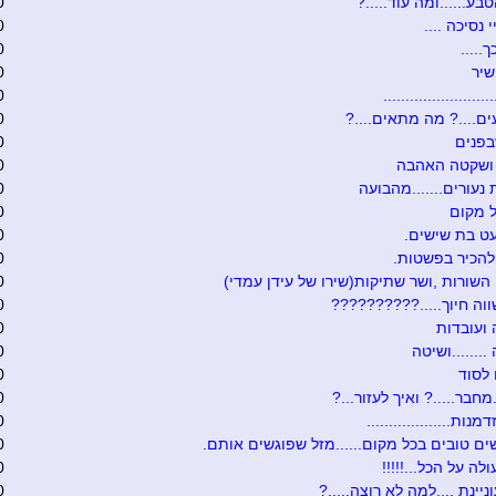
בע......ומה עוד.....?
0
י נסיכה ....
0
.....
0
שיר
0
........................
0
ם....? מה מתאים....?
0
בפנים
0
 ושקטה האהבה
0
 נעורים.......מהבועה
0
 מקום
0
ט בת שישים.
0
להכיר בפשטות.
0
 השורות ,ושר שתיקות(שירו של עידן עמדי)
0
וה חיוך.....??????????
0
ועובדות
0
.......ושיטה
0
לסוד
0
מחבר.....? ואיך לעזור...?
0
נות...................
0
ים טובים בכל מקום......מזל שפוגשים אותם.
0
לה על הכל...!!!!!
0
יינת ....למה לא רוצה.....?
0