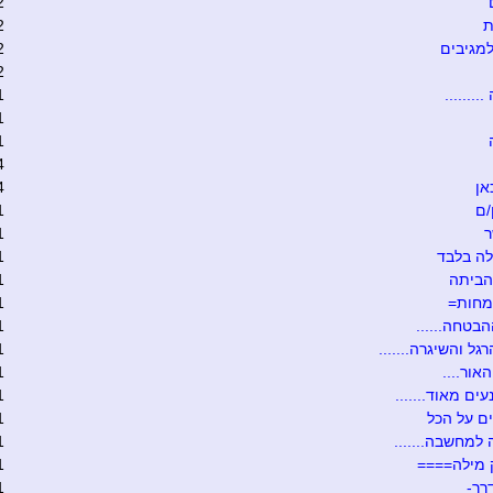
2
ת
2
מגיבים
2
2
........
1
1
1
4
אן
4
/ם
1
ר
1
ה בלבד
1
הביתה
1
מחות=
1
הבטחה......
1
גל והשיגרה.......
1
אור....
1
ים מאוד.......
1
ם על הכל
1
 למחשבה.......
1
 מילה====
1
רך-
1