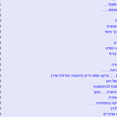
קוף......
1
מם.......
1
0
ל
0
אנשים
0
כך אישי
0
0
ון
0
ו הסרט
0
בכיף
0
0
רה
0
אה........
0
.......ברקע מסע חיים.(ההצגה הגדולה-שיר)
0
של רגע
0
סות להתחסנות
0
ישית......ממך
0
אחרת.
0
קה בממתינה.....
0
דרך
0
ושינויים
0