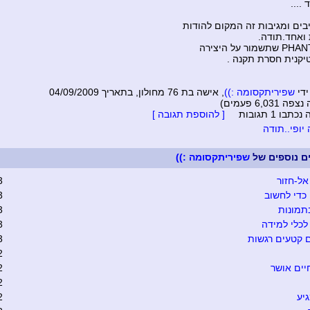
....
בים ומגיבות זה המקום להודות
ואחד.תודה.
טיקנית חסרת תקנה .
ידי
שפיריתקסומה :))
, אישה בת 76 מחולון, בתאריך 04/09/2009
6,031 פעמים)
בו 1 תגובות
[ להוספת תגובה ]
יופי..תודה
ים נוספים של
שפיריתקסומה :))
אל-חזור
3
כדי לחשוב
3
תמונות
3
כלי למידה
3
 קטעים רגשות
3
2
יים אושר
2
2
יע
2