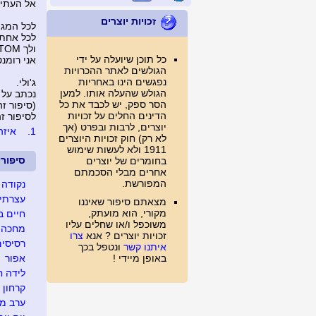
אל העתיד 
זכויות יוצרים
לכל המגי
לכל אחת 
ולך PHANTOM שתשמור על היצירה
כל תוכן שיועלה על ידי
אני רומנ
הגולשים לאתר ההכרויות
נפגשים הינו באחריות
ג'ולי.
הגולש שהעלה אותו. למען
נכתב על 
הסר ספק, יש לכבד את כל
(סיפור זה נצפה 
הדינים החלים על זכויות
לסיפור זה נכת
יוצרים, לרבות ובפרט (אך
1.
איזה 
לא רק) חוק זכויות היוצרים
1911 ולא לעשות שימוש
סיפור
בחומרים של יוצרים
אחרים מבלי הסכמתם
המפורשת.
נקודה 
עצרתי 
מצאתם סיפור שאיננו
מקורי, הוא מועתק,
חיים ב
משוכפל ו/או שחלים עליו
מחכה ל
זכויות יוצרים ? אנא
צרו
רסיסים
איתנו קשר
ונטפל בכך
באופן מיידי !
אפור
לידה ח
קרחון
ערב מג