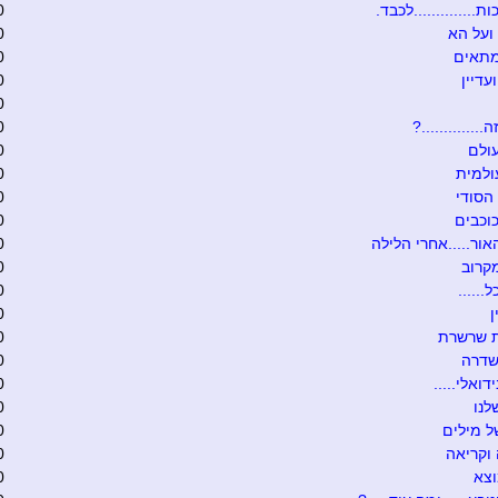
ת..............לכבד.
0
ועל הא
0
מתאים
0
עדיין
0
0
.............?
0
ולם
0
ולמית
0
הסודי
0
וכבים
0
אור.....אחרי הלילה
0
קרוב
0
......
0
0
ת שרשרת
0
שדרה
0
דואלי.....
0
לנו
0
 מילים
0
וקריאה
0
וצא
0