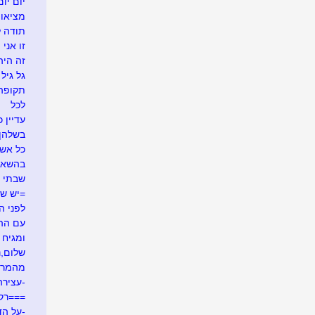
יום יום
מציאו
תודה ל
זו אני
זה היה .
גל גיל
תקופה
לכל
עדיין כ
בשלהן
כל אש
בהשאל
שבתי 
=יש ש
לפני ה
עם ההר
ומגיח ה
שלום,נע
מהמרי
-עצירה
===רק
-על הד