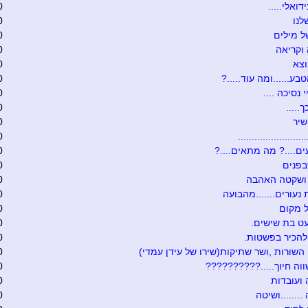
דואלי.....
0
לנו
0
 מילים
0
וקריאה
0
וצא
0
בע......ומה עוד.....?
0
י נסיכה ....
0
.....
0
שיר
0
........................
0
ם....? מה מתאים....?
0
בפנים
0
 ושקטה האהבה
0
 נעורים.......מהבועה
0
 מקום
0
ט בת שישים.
0
להכיר בפשטות.
0
 השורות ,ושר שתיקות(שירו של עידן עמדי)
0
וה חיוך.....??????????
0
ועובדות
0
.......ושיטה
0