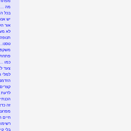
מפתח 
מה ....
בכל הזדמ
יש אנש
אור העו
לא מעונ
תנופה..
טסנו....
משקפיי
פתחתי בר
כמו .....
צעד לא
למלי ת
הזדמנו
קצרים 
לדעת י
הכנתי 
זה כדא
מפרגנת
חיים 
רשימו
בלי קיצ