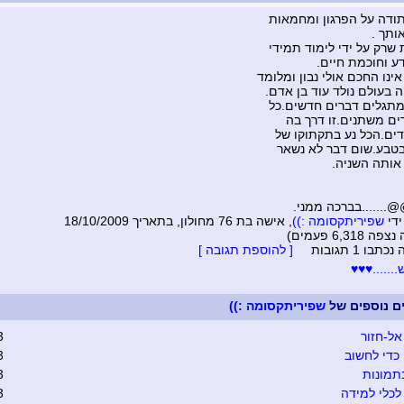
ודה על הפרגון ומחמאות
ותך .
 שרק על ידי לימוד תמידי
דע וחוכמת חיים.
ינו החכם אולי נבון ומלומד
ה בעולם נולד עוד בן אדם.
מתגלים דברים חדשים.כל
ים משתנים.זו דרך בה
עדים.הכל נע בתקתוקו של
טבע.שום דבר לא נשאר
 אותה השניה.
.....בברכה ממני.
ידי
שפיריתקסומה :))
, אישה בת 76 מחולון, בתאריך 18/10/2009
6,318 פעמים)
בו 1 תגובות
[ להוספת תגובה ]
.....♥♥♥
ים נוספים של
שפיריתקסומה :))
אל-חזור
3
כדי לחשוב
3
תמונות
3
כלי למידה
3