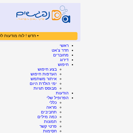
• חדש ! לוח מודעות לש
ראשי
חדר צ'אט
מחוברים
דירוג
חיפוש
בצע חיפוש
העדפות חיפוש
איתור משתמש
ימי הולדת היום
מבוסס תגיות
הודעות
הפרופיל שלי
כללי
מראה
תחביבים
כמה מילים
תמונות
פרטי קשר
חסימות