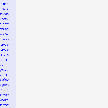
מתנה א
גישה 
רומנטי
צידה ל
שלבים 
לא לבכו
על דא 
לי זה 
שניים ו
שניים
איפה זה.
דרך בע
הזיה ע
מעמק 
דרך הכ
עולה ה
רחוק מ
היא בכל
להאמין
תגובו
דרך ה