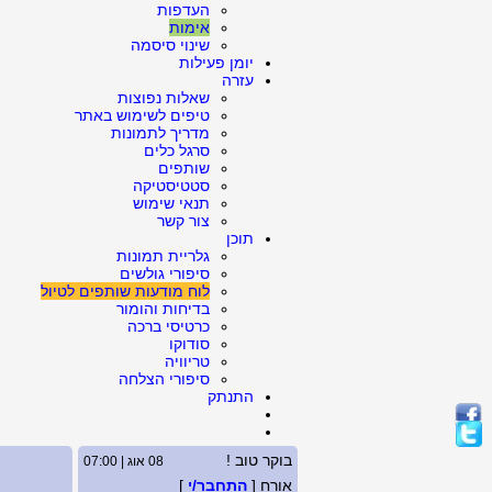
העדפות
אימות
שינוי סיסמה
יומן פעילות
עזרה
שאלות נפוצות
טיפים לשימוש באתר
מדריך לתמונות
סרגל כלים
שותפים
סטטיסטיקה
תנאי שימוש
צור קשר
תוכן
גלריית תמונות
סיפורי גולשים
לוח מודעות שותפים לטיול
בדיחות והומור
כרטיסי ברכה
סודוקו
טריוויה
סיפורי הצלחה
התנתק
בוקר טוב !
08 אוג | 07:00
אורח [
התחבר/י
]