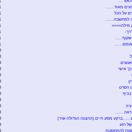
אור....
1
ים מאוד.......
1
ם על הכל
1
 למחשבה.......
1
 מילה====
1
רך-
1
קוף......
1
מם.......
1
0
ל
0
אנשים
0
כך אישי
0
0
ון
0
ו הסרט
0
בכיף
0
0
רה
0
אה........
0
.......ברקע מסע חיים.(ההצגה הגדולה-שיר)
0
של רגע
0
סות להתחסנות
0