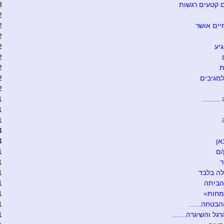
 קטעים רגשות
3
2
יים אושר
2
2
יע
2
2
ת
2
מגיבים
2
2
........
1
1
1
4
אן
4
/ם
1
ר
1
ה בלבד
1
הביתה
1
מחות=
1
הבטחה......
1
גל והשיגרה.......
1