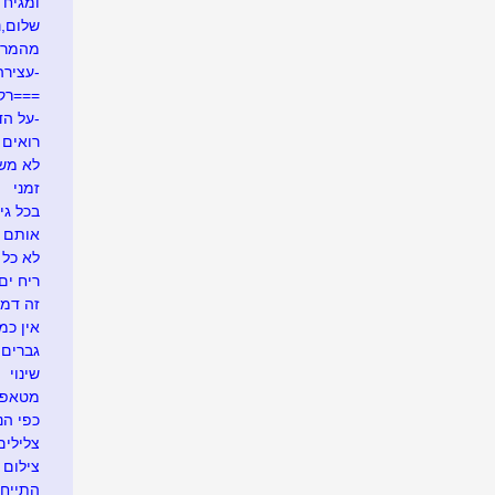
ומגיח ה
שלום,נע
מהמרי
-עצירה
===רק
-על הד
רואים ש
לא משע
זמני
בכל גי
אותם 
לא כל 
ריח ים
זה דמי
אין כמ
גברים 
שינוי
מטאפו
כפי הנר
צלילים
צילום 
התייח