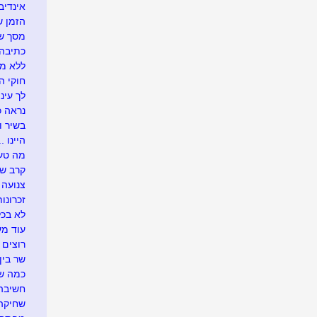
אינדיבי
הזמן ש
מסך של
כתיבה 
ללא מ
חוקי הט
לך עיני
נראה כך
בשיר ו
היינו ...
מה טעי
קרב ש
צנועה
זכרונות
לא בכל
עוד מע
רוצים 
שר בין
כמה שו
חשיבה 
שחיקה .