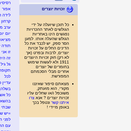
רסיסים
זכויות יוצרים
אפור
לידה ח
קרחון
כל תוכן שיועלה על ידי
ערב מג
הגולשים לאתר ההכרויות
יום יום
נפגשים הינו באחריות
הגולש שהעלה אותו. למען
מציאו
הסר ספק, יש לכבד את כל
תודה ל
הדינים החלים על זכויות
זו אני
יוצרים, לרבות ובפרט (אך
לא רק) חוק זכויות היוצרים
זה היה .
1911 ולא לעשות שימוש
גל גיל
בחומרים של יוצרים
תקופה
אחרים מבלי הסכמתם
המפורשת.
לכל
עדיין כ
מצאתם סיפור שאיננו
מקורי, הוא מועתק,
בשלהן
משוכפל ו/או שחלים עליו
כל אש
זכויות יוצרים ? אנא
צרו
בהשאל
איתנו קשר
ונטפל בכך
באופן מיידי !
שבתי 
=יש ש
לפני ה
עם ההר