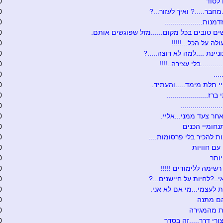
לסוד
0
מחבר.....? ואיך לעזור...?
0
נות...................
0
ים טובים בכל מקום......מזל שפוגשים אותם.
0
לה על הכל...!!!!!
0
יינת ....למה לא רוצה.....?
0
.........בלי עצירה..!!!!
0
...
0
 תלת מימד.....והעתיד.
0
ז.....................
0
...................
0
חר צעד ממני...אליי.
0
נחומיי הכנים
0
ת להכיר בלי פרסומות....
0
עם חוויות
0
ותר
0
רשימה ללימודים !!!!!
0
י..?לחיות על חיישנים...?
0
 לעצמי...מי אם לא אני.
0
הם מתנה
0
ת מהמגירה
0
ורי דרך.....זה בסדר
0