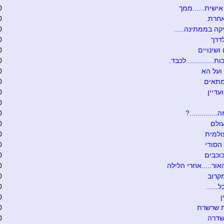
ישית......ממך
0
אחרת.
0
קה בממתינה.....
0
דרך
0
ושינויים
0
ת..............לכבד.
0
ועל הא
0
מתאים
0
עדיין
0
0
.............?
0
ולם
0
ולמית
0
הסודי
0
וכבים
0
אור.....אחרי הלילה
0
קרוב
0
......
0
0
ת שרשרת
0
שדרה
0