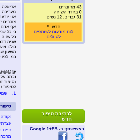
אריאלה ת
43 מחוברים
מעריכה א
0 בחדר השיחה
אני יודעת
31 גברים, 12 נשים
צוברים י
חדש !!!
אף אדם א
לוח מודעות לשותפים
כי כל שני
לטיולים
כל שניה 
שניה דבר
כולנו צו
השעון שב
כמו לפני
@@@@@..
נכתב על 
(סיפור זה נצפה 
לסיפור זה נכת
1.
שמש..
סיפור
לכתיבת סיפור
נקודה 
חדש
עצרתי 
ראשי
שתף ב- FB
+1 Google
חיים ב
מחכה ל