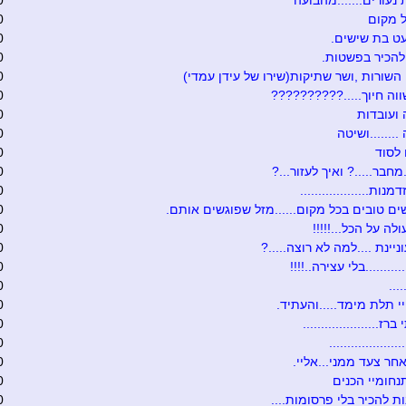
 נעורים.......מהבועה
0
 מקום
0
ט בת שישים.
0
להכיר בפשטות.
0
 השורות ,ושר שתיקות(שירו של עידן עמדי)
0
וה חיוך.....??????????
0
ועובדות
0
.......ושיטה
0
לסוד
0
מחבר.....? ואיך לעזור...?
0
נות...................
0
ים טובים בכל מקום......מזל שפוגשים אותם.
0
לה על הכל...!!!!!
0
יינת ....למה לא רוצה.....?
0
.........בלי עצירה..!!!!
0
...
0
 תלת מימד.....והעתיד.
0
ז.....................
0
...................
0
חר צעד ממני...אליי.
0
נחומיי הכנים
0
ת להכיר בלי פרסומות....
0