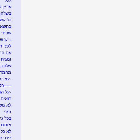
לכל
עדיין כ
בשלהן
כל אש
בהשאל
שבתי 
=יש ש
לפני ה
עם ההר
ומגיח ה
שלום,נע
מהמרי
-עצירה
===רק
-על הד
רואים ש
לא משע
זמני
בכל גי
אותם 
לא כל 
ריח ים