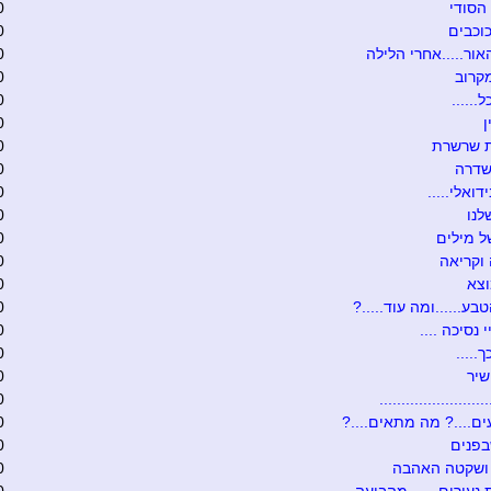
הסודי
0
וכבים
0
אור.....אחרי הלילה
0
קרוב
0
......
0
0
ת שרשרת
0
שדרה
0
דואלי.....
0
לנו
0
 מילים
0
וקריאה
0
וצא
0
בע......ומה עוד.....?
0
י נסיכה ....
0
.....
0
שיר
0
........................
0
ם....? מה מתאים....?
0
בפנים
0
 ושקטה האהבה
0