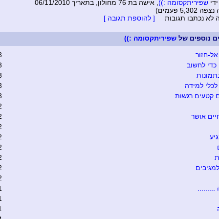
ידי
שפיריתקסומה :))
, אישה בת 76 מחולון, בתאריך 06/11/2010
5,302 פעמים)
ה לא נכתבו תגובות
[ להוספת תגובה ]
ים נוספים של
שפיריתקסומה :))
אל-חזור
3
כדי לחשוב
3
תמונות
3
כלי למידה
3
 קטעים רגשות
3
2
יים אושר
2
2
יע
2
2
ת
2
מגיבים
2
2
........
1
1
1