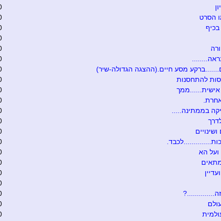
ון
0
ו הסרט
0
בכיף
0
0
רה
0
אה........
0
.......ברקע מסע חיים.(ההצגה הגדולה-שיר)
0
סות להתחסנות
0
ישית......ממך
0
אחרת.
0
קה בממתינה.....
0
דרך
0
ושינויים
0
ת..............לכבד.
0
ועל הא
0
מתאים
0
עדיין
0
0
.............?
0
ולם
0
ולמית
0