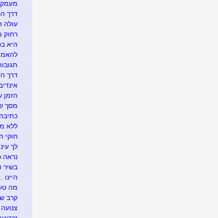
מעמק 
דרך הכ
עולה ה
רחוק מ
היא בכל
להאמין
תגובו
דרך ה
אינדיבי
הזמן ש
מסך של
כתיבה 
ללא מ
חוקי הט
לך עיני
נראה כך
בשיר ו
היינו ...
מה טעי
קרב ש
צנועה