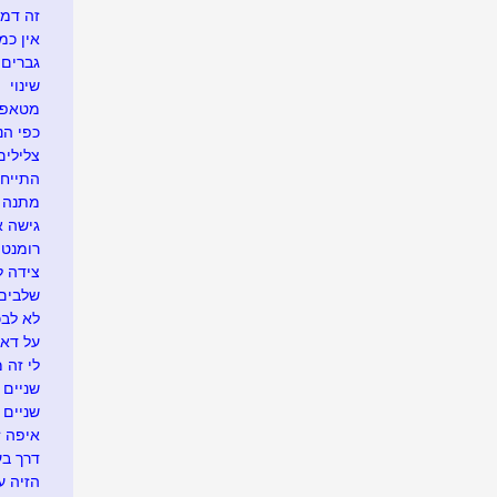
זה דמי
אין כמ
גברים 
שינוי
מטאפו
כפי הנר
צלילים
התייח
מתנה א
גישה 
רומנטי
צידה ל
שלבים 
לא לבכו
על דא 
לי זה 
שניים ו
שניים
איפה זה.
דרך בע
הזיה ע