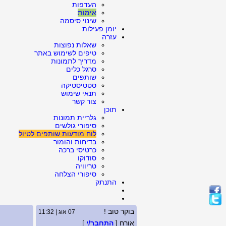
העדפות
אימות
שינוי סיסמה
יומן פעילות
עזרה
שאלות נפוצות
טיפים לשימוש באתר
מדריך לתמונות
סרגל כלים
שותפים
סטטיסטיקה
תנאי שימוש
צור קשר
תוכן
גלריית תמונות
סיפורי גולשים
לוח מודעות שותפים לטיול
בדיחות והומור
כרטיסי ברכה
סודוקו
טריוויה
סיפורי הצלחה
התנתק
בוקר טוב !
07 אוג | 11:32
אורח [
התחבר/י
]