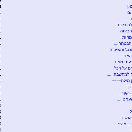
4
אן
4
/ם
1
ר
1
ה בלבד
1
הביתה
1
מחות=
1
הבטחה......
1
גל והשיגרה.......
1
אור....
1
ים מאוד.......
1
ם על הכל
1
 למחשבה.......
1
 מילה====
1
רך-
1
קוף......
1
מם.......
1
0
ל
0
אנשים
0
כך אישי
0
0