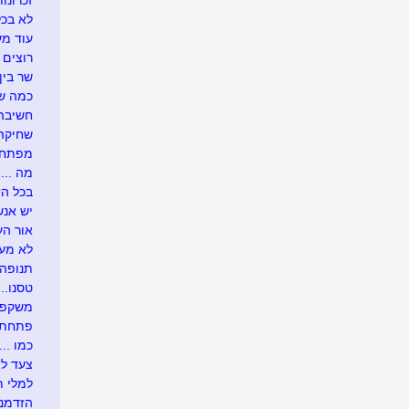
זכרונות
לא בכל
עוד מע
רוצים 
שר בין
כמה שו
חשיבה 
שחיקה .
מפתח 
מה ....
בכל הזדמ
יש אנש
אור העו
לא מעונ
תנופה..
טסנו....
משקפיי
פתחתי בר
כמו .....
צעד לא
למלי ת
הזדמנו