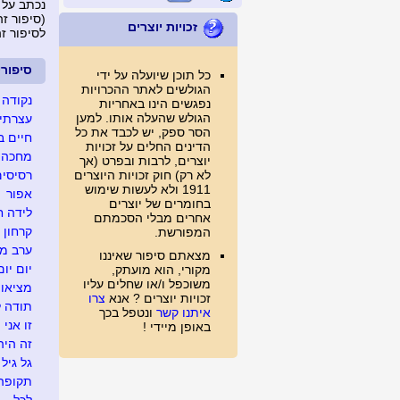
נכתב על 
(סיפור זה נצפה 
זכויות יוצרים
לסיפור ז
סיפור
כל תוכן שיועלה על ידי
הגולשים לאתר ההכרויות
נקודה 
נפגשים הינו באחריות
הגולש שהעלה אותו. למען
עצרתי 
הסר ספק, יש לכבד את כל
חיים ב
הדינים החלים על זכויות
מחכה ל
יוצרים, לרבות ובפרט (אך
לא רק) חוק זכויות היוצרים
רסיסים
1911 ולא לעשות שימוש
אפור
בחומרים של יוצרים
לידה ח
אחרים מבלי הסכמתם
קרחון
המפורשת.
ערב מג
מצאתם סיפור שאיננו
יום יום
מקורי, הוא מועתק,
משוכפל ו/או שחלים עליו
מציאו
זכויות יוצרים ? אנא
צרו
תודה ל
איתנו קשר
ונטפל בכך
זו אני
באופן מיידי !
זה היה .
גל גיל
תקופה