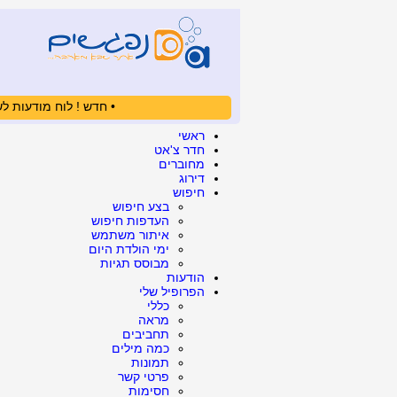
• חדש ! לוח מודעות לש
ראשי
חדר צ'אט
מחוברים
דירוג
חיפוש
בצע חיפוש
העדפות חיפוש
איתור משתמש
ימי הולדת היום
מבוסס תגיות
הודעות
הפרופיל שלי
כללי
מראה
תחביבים
כמה מילים
תמונות
פרטי קשר
חסימות