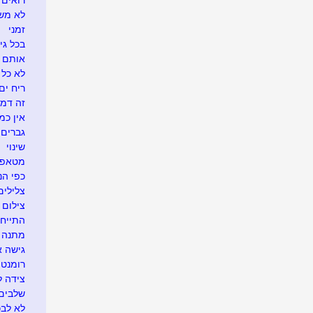
רואים ש
לא משע
זמני
בכל גי
אותם 
לא כל 
ריח ים
זה דמי
אין כמ
גברים 
שינוי
מטאפו
כפי הנר
צלילים
צילום 
התייח
מתנה א
גישה 
רומנטי
צידה ל
שלבים 
לא לבכו