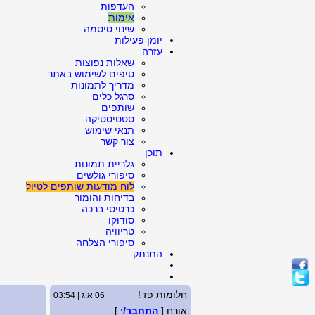
העדפות
אימות
שינוי סיסמה
יומן פעילות
עזרה
שאלות נפוצות
טיפים לשימוש באתר
מדריך לתמונות
סרגל כלים
שותפים
סטטיסטיקה
תנאי שימוש
צור קשר
תוכן
גלריית תמונות
סיפורי גולשים
לוח מודעות שותפים לטיול
בדיחות והומור
כרטיסי ברכה
סודוקו
טריוויה
סיפורי הצלחה
התנתק
חלומות פז !
06 אוג | 03:54
אורח [
התחבר/י
]