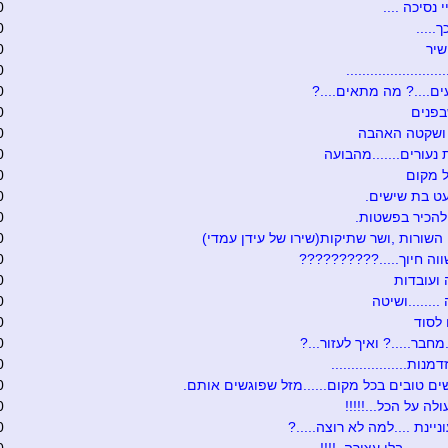
י נסיכה ....
0
.....
0
שיר
0
........................
0
ם....? מה מתאים....?
0
בפנים
0
 ושקטה האהבה
0
 נעורים.......מהבועה
0
 מקום
0
ט בת שישים.
0
להכיר בפשטות.
0
 השורות ,ושר שתיקות(שירו של עידן עמדי)
0
וה חיוך.....??????????
0
ועובדות
0
.......ושיטה
0
לסוד
0
מחבר.....? ואיך לעזור...?
0
נות...................
0
ים טובים בכל מקום......מזל שפוגשים אותם.
0
לה על הכל...!!!!!
0
יינת ....למה לא רוצה.....?
0