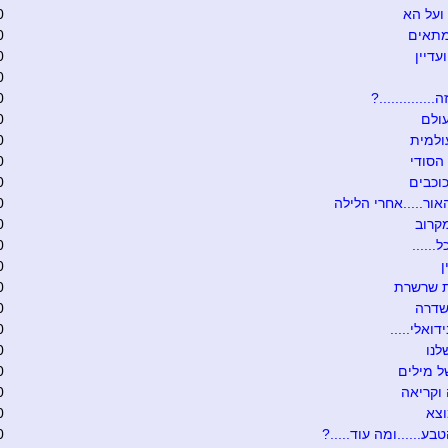
ועל הא
0
מתאים
0
עדיין
0
0
.............?
0
ולם
0
ולמית
0
הסודי
0
וכבים
0
אור.....אחרי הלילה
0
קרוב
0
......
0
0
ת שרשרת
0
שדרה
0
דואלי.....
0
לנו
0
 מילים
0
וקריאה
0
וצא
0
בע......ומה עוד.....?
0