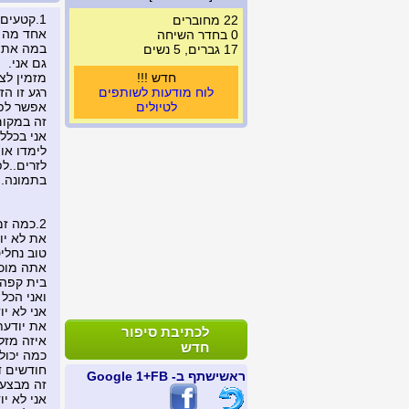
1.קטעים אמיתיים פונים בהזיה
22 מחוברים
אחד מה נ
0 בחדר השיחה
במה את 
17 גברים, 5 נשים
גם אני.
חדש !!!
מזמין לצ
לוח מודעות לשותפים
רגע זו הז
לטיולים
אפשר לפנ
זה במקום
אני בכלל
לימדו או
לזרים..לפ
בתמונה.
2.כמה זמן אנו מכירים באתר?נו
את לא יו
טוב נחליט
אתה מוכן
בית קפה 
ואני הכל 
אני לא י
את יודעת
לכתיבת סיפור
איזה מזל
חדש
כמה יכול
חודשים ד
ראשי
שתף ב- FB
+1 Google
זה מבצע.
אני לא יו