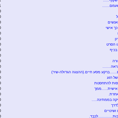
קוף......
1
מם.......
1
0
ל
0
אנשים
0
כך אישי
0
0
ון
0
ו הסרט
0
בכיף
0
0
רה
0
אה........
0
.......ברקע מסע חיים.(ההצגה הגדולה-שיר)
0
של רגע
0
סות להתחסנות
0
ישית......ממך
0
אחרת.
0
קה בממתינה.....
0
דרך
0
ושינויים
0
ת..............לכבד.
0