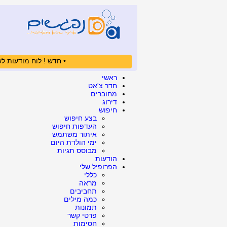
• חדש ! לוח מודעות לש
ראשי
חדר צ'אט
מחוברים
דירוג
חיפוש
בצע חיפוש
העדפות חיפוש
איתור משתמש
ימי הולדת היום
מבוסס תגיות
הודעות
הפרופיל שלי
כללי
מראה
תחביבים
כמה מילים
תמונות
פרטי קשר
חסימות