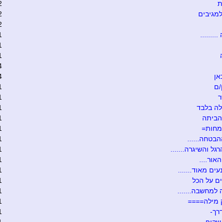
ת
2
מגיבים
2
2
........
1
1
1
4
אן
4
/ם
1
ר
1
ה בלבד
1
הביתה
1
מחות=
1
הבטחה......
1
גל והשיגרה.......
1
אור....
1
ים מאוד.......
1
ם על הכל
1
 למחשבה.......
1
 מילה====
1
רך-
1