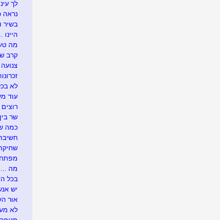
לך עיני
נראה כך
בשיר ו
היינו ...
מה טעי
קרב ש
צנועה
זכרונות
לא בכל
עוד מע
רוצים 
שר בין
כמה שו
חשיבה 
שחיקה .
מפתח 
מה ....
בכל הזדמ
יש אנש
אור העו
לא מעונ