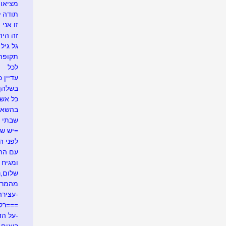
מציאו
תודה ל
זו אני
זה היה .
גל גיל
תקופה
לכל
עדיין כ
בשלהן
כל אש
בהשאל
שבתי 
=יש ש
לפני ה
עם ההר
ומגיח ה
שלום,נע
מהמרי
-עצירה
===רק
-על הד