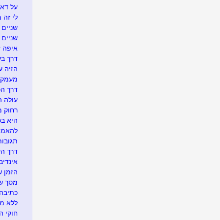
על דא 
לי זה 
שניים ו
שניים
איפה זה.
דרך בע
הזיה ע
מעמק 
דרך הכ
עולה ה
רחוק מ
היא בכל
להאמין
תגובו
דרך ה
אינדיבי
הזמן ש
מסך של
כתיבה 
ללא מ
חוקי הט