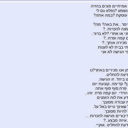
שמע ?נפלא גם לי
עוסקת ?במה אתה?
ימר ..את באה? מה?
מנה להכרות..?
י או אחרי.?לא ברור..
 קפה ופרח..?
 מכירה אותך..?
תי בבית לא לענות
י הגישה לא אני
דעת להחליט.
 ביחד. זו הגישה.
? קדימה..קובעת יום
פרח.סוף סוף אתה
הדדי. יום קפה פרח. זהו..
ודע את לוח הזמנים
 עבודה מסובך.
 שאינך טייס באל על.
 להיות מסובך.
יבורים פגישה להכרות ...
איזה מבצע..?
דעת להחליט .אוקיי.