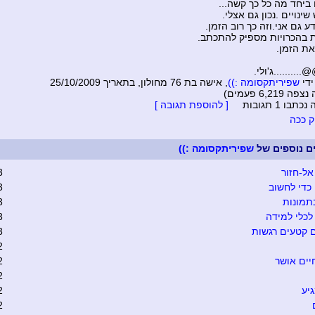
ביחד מה כל כך קשה...
 שינויים .נכון גם אצלי.
דע גם אני.וזה כך רוב הזמן.
ת בהכרויות מספיק להתכתב.
את הזמן.
.......ג'ולי.
ידי
שפיריתקסומה :))
, אישה בת 76 מחולון, בתאריך 25/10/2009
6,219 פעמים)
בו 1 תגובות
[ להוספת תגובה ]
 ככה
ים נוספים של
שפיריתקסומה :))
אל-חזור
3
כדי לחשוב
3
תמונות
3
כלי למידה
3
 קטעים רגשות
3
2
יים אושר
2
2
יע
2
2