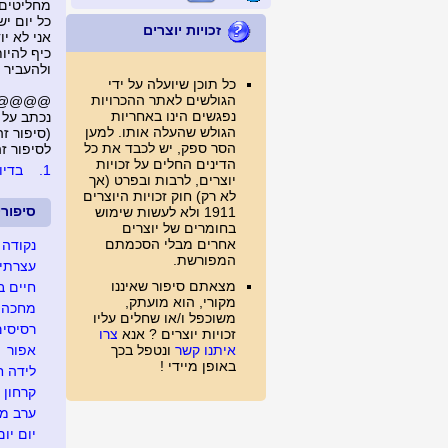
מחליטים 
כל יום יש
זכויות יוצרים
אני לא יו
כיף להיו
ולהעביר 
כל תוכן שיועלה על ידי
הגולשים לאתר ההכרויות
@@@@@...
נפגשים הינו באחריות
נכתב על 
הגולש שהעלה אותו. למען
(סיפור זה נצפה 
הסר ספק, יש לכבד את כל
לסיפור זה נכת
הדינים החלים על זכויות
1.
בדיוק
יוצרים, לרבות ובפרט (אך
לא רק) חוק זכויות היוצרים
סיפור
1911 ולא לעשות שימוש
בחומרים של יוצרים
אחרים מבלי הסכמתם
נקודה 
המפורשת.
עצרתי 
מצאתם סיפור שאיננו
חיים ב
מקורי, הוא מועתק,
מחכה ל
משוכפל ו/או שחלים עליו
רסיסים
זכויות יוצרים ? אנא
צרו
איתנו קשר
ונטפל בכך
אפור
באופן מיידי !
לידה ח
קרחון
ערב מג
יום יום