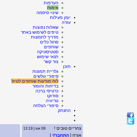
העדפות
אימות
שינוי סיסמה
יומן פעילות
עזרה
שאלות נפוצות
טיפים לשימוש באתר
מדריך לתמונות
סרגל כלים
שותפים
סטטיסטיקה
תנאי שימוש
צור קשר
תוכן
גלריית תמונות
סיפורי גולשים
לוח מודעות שותפים לטיול
בדיחות והומור
כרטיסי ברכה
סודוקו
טריוויה
סיפורי הצלחה
התנתק
צהריים טובים !
09 אוג | 13:19
אורח [
התחבר/י
]