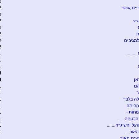
2
יים אושר
2
2
יע
2
2
ת
2
מגיבים
2
2
........
1
1
1
4
אן
4
/ם
1
ר
1
ה בלבד
1
הביתה
1
מחות=
1
הבטחה......
1
גל והשיגרה.......
1
אור....
1
ים מאוד.......
1