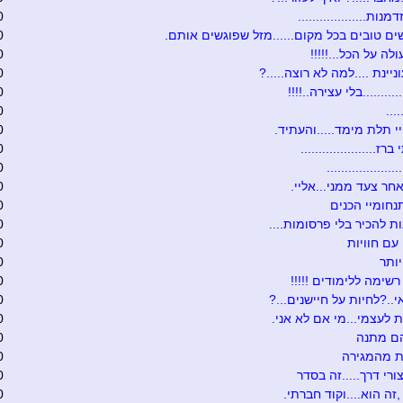
נות...................
0
ים טובים בכל מקום......מזל שפוגשים אותם.
0
לה על הכל...!!!!!
0
יינת ....למה לא רוצה.....?
0
.........בלי עצירה..!!!!
0
...
0
 תלת מימד.....והעתיד.
0
ז.....................
0
...................
0
חר צעד ממני...אליי.
0
נחומיי הכנים
0
ת להכיר בלי פרסומות....
0
עם חוויות
0
ותר
0
רשימה ללימודים !!!!!
0
י..?לחיות על חיישנים...?
0
 לעצמי...מי אם לא אני.
0
הם מתנה
0
ת מהמגירה
0
ורי דרך.....זה בסדר
0
,זה הוא....וקוד חברתי.
0