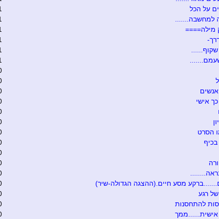
ם על הכל
1
 למחשבה.......
1
 מילה====
1
רך-
1
קוף......
1
מם.......
1
0
ל
0
אנשים
0
כך אישי
0
0
ון
0
ו הסרט
0
בכיף
0
0
רה
0
אה........
0
.......ברקע מסע חיים.(ההצגה הגדולה-שיר)
0
של רגע
0
סות להתחסנות
0
ישית......ממך
0