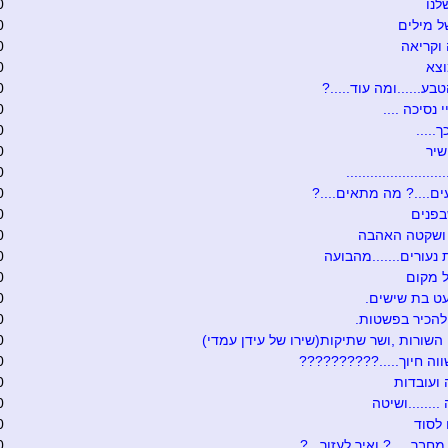
לנו
0
 מילים
0
וקריאה
0
וצא
0
בע......ומה עוד.....?
0
י נסיכה ....
0
.....
0
שיר
0
........................
0
ם....? מה מתאים....?
0
בפנים
0
 ושקטה האהבה
0
 נעורים.......מהבועה
0
 מקום
0
ט בת שישים.
0
להכיר בפשטות.
0
 השורות ,ושר שתיקות(שירו של עידן עמדי)
0
וה חיוך.....??????????
0
ועובדות
0
.......ושיטה
0
לסוד
0
מחבר.....? ואיך לעזור...?
0