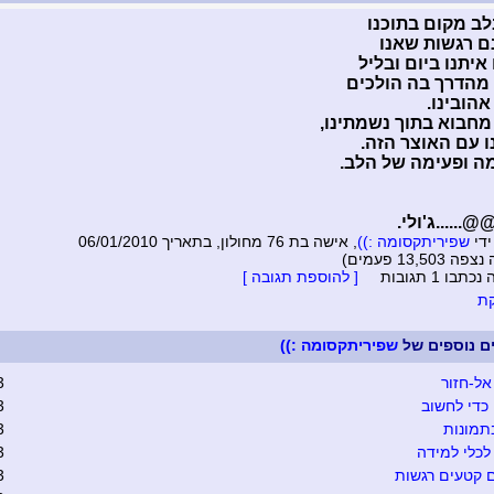
ב מקום בתוכנו
ם רגשות שאנו
איתנו ביום ובליל
מהדרך בה הולכים
אהובינו.
חבוא בתוך נשמתינו,
ו עם האוצר הזה.
ה ופעימה של הלב.
....ג'ולי.
ידי
שפיריתקסומה :))
, אישה בת 76 מחולון, בתאריך 06/01/2010
13,50 פעמים)
בו 1 תגובות
[ להוספת תגובה ]
ת
ים נוספים של
שפיריתקסומה :))
אל-חזור
3
כדי לחשוב
3
תמונות
3
כלי למידה
3
 קטעים רגשות
3