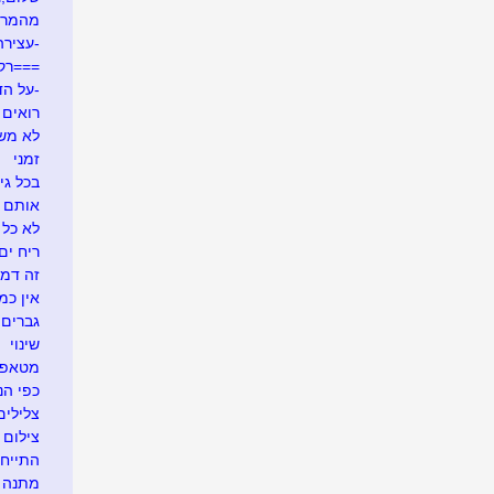
מהמרי
-עצירה
===רק
-על הד
רואים ש
לא משע
זמני
בכל גי
אותם 
לא כל 
ריח ים
זה דמי
אין כמ
גברים 
שינוי
מטאפו
כפי הנר
צלילים
צילום 
התייח
מתנה א