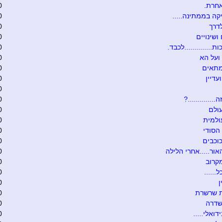
אחרת.
0
קה בממתינה.....
0
דרך
0
ושינויים
0
ת..............לכבד.
0
ועל הא
0
מתאים
0
עדיין
0
0
.............?
0
ולם
0
ולמית
0
הסודי
0
וכבים
0
אור.....אחרי הלילה
0
קרוב
0
......
0
0
ת שרשרת
0
שדרה
0
דואלי.....
0