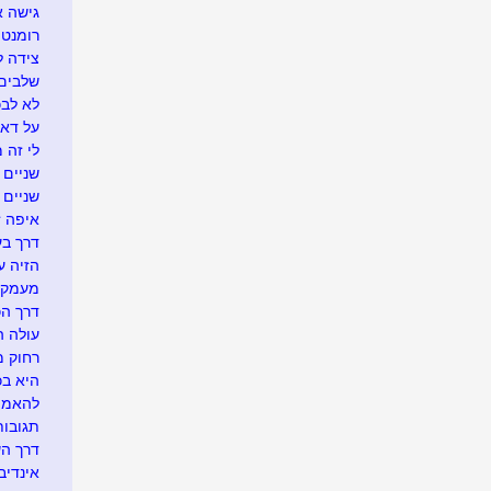
גישה 
רומנטי
צידה ל
שלבים 
לא לבכו
על דא 
לי זה 
שניים ו
שניים
איפה זה.
דרך בע
הזיה ע
מעמק 
דרך הכ
עולה ה
רחוק מ
היא בכל
להאמין
תגובו
דרך ה
אינדיבי