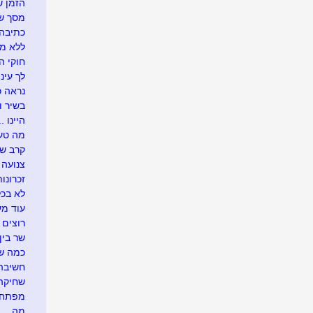
הזמן ש
מסך של
כתיבה 
ללא מ
חוקי הט
לך עיני
נראה כך
בשיר ו
היינו ...
מה טעי
קרב ש
צנועה
זכרונות
לא בכל
עוד מע
רוצים 
שר בין
כמה שו
חשיבה 
שחיקה .
מפתח 
מה ....