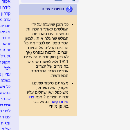
אפור
לידה ח
זכויות יוצרים
קרחון
ערב מג
כל תוכן שיועלה על ידי
יום יום
הגולשים לאתר ההכרויות
מציאו
נפגשים הינו באחריות
תודה ל
הגולש שהעלה אותו. למען
הסר ספק, יש לכבד את כל
זו אני
הדינים החלים על זכויות
זה היה .
יוצרים, לרבות ובפרט (אך
גל גיל
לא רק) חוק זכויות היוצרים
1911 ולא לעשות שימוש
תקופה
בחומרים של יוצרים
לכל
אחרים מבלי הסכמתם
עדיין כ
המפורשת.
בשלהן
מצאתם סיפור שאיננו
כל אש
מקורי, הוא מועתק,
משוכפל ו/או שחלים עליו
בהשאל
זכויות יוצרים ? אנא
צרו
שבתי 
איתנו קשר
ונטפל בכך
=יש ש
באופן מיידי !
לפני ה
עם ההר
ומגיח ה
שלום,נע