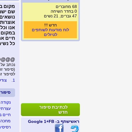
מקום בל
68 מחוברים
0 בחדר השיחה
שם ישנ
47 גברים, 21 נשים
נושאים 
אוצרות 
חדש !!!
אנו וכל 
לוח מודעות לשותפים
במקום מ
לטיולים
חיים אנ
כל נשימ
@@@@@..
נכתב על 
(סיפור זה נצפה 3
לסיפור זה נכת
1.
צודק
סיפור
נקודה 
לכתיבת סיפור
עצרתי 
חדש
חיים ב
מחכה ל
ראשי
שתף ב- FB
+1 Google
רסיסים