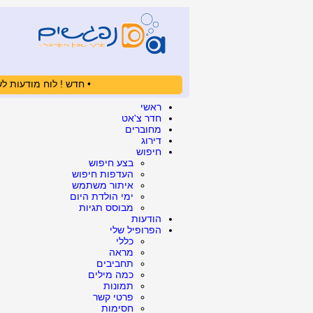
• חדש ! לוח מודעות לש
ראשי
חדר צ'אט
מחוברים
דירוג
חיפוש
בצע חיפוש
העדפות חיפוש
איתור משתמש
ימי הולדת היום
מבוסס תגיות
הודעות
הפרופיל שלי
כללי
מראה
תחביבים
כמה מילים
תמונות
פרטי קשר
חסימות