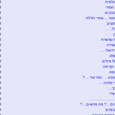
ולמית
0
הסודי
0
וכבים
0
אור.....אחרי הלילה
0
קרוב
0
......
0
0
ת שרשרת
0
שדרה
0
דואלי.....
0
לנו
0
 מילים
0
וקריאה
0
וצא
0
בע......ומה עוד.....?
0
י נסיכה ....
0
.....
0
שיר
0
........................
0
ם....? מה מתאים....?
0
בפנים
0