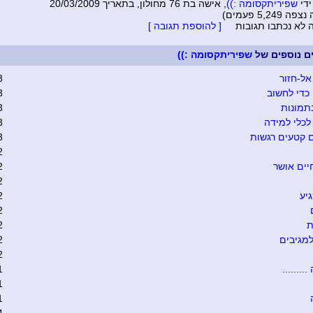
ידי
שפיריתקסומה :))
, אישה בת 76 מחולון, בתאריך 20/03/2009
5,249 פעמים)
ה לא נכתבו תגובות
[ להוספת תגובה ]
ים נוספים של
שפיריתקסומה :))
אל-חזור
3
כדי לחשוב
3
תמונות
3
כלי למידה
3
 קטעים רגשות
3
2
יים אושר
2
2
יע
2
2
ת
2
מגיבים
2
2
........
1
1
1