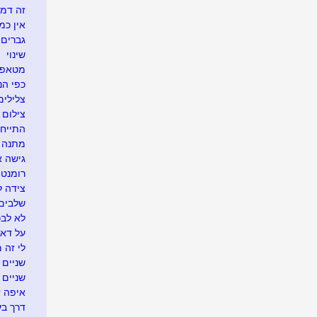
זה דמי
אין כמ
גברים 
שינוי
מטאפו
כפי הנר
צלילים
צילום 
התייח
מתנה א
גישה 
רומנטי
צידה ל
שלבים 
לא לבכו
על דא 
לי זה 
שניים ו
שניים
איפה זה.
דרך בע