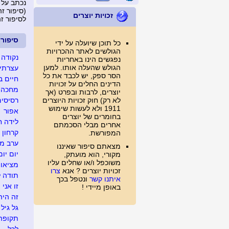
נכתב על 
(סיפור זה נצפה 
זכויות יוצרים
לסיפור ז
סיפור
כל תוכן שיועלה על ידי
הגולשים לאתר ההכרויות
נקודה 
נפגשים הינו באחריות
הגולש שהעלה אותו. למען
עצרתי 
הסר ספק, יש לכבד את כל
חיים ב
הדינים החלים על זכויות
מחכה ל
יוצרים, לרבות ובפרט (אך
לא רק) חוק זכויות היוצרים
רסיסים
1911 ולא לעשות שימוש
אפור
בחומרים של יוצרים
לידה ח
אחרים מבלי הסכמתם
קרחון
המפורשת.
ערב מג
מצאתם סיפור שאיננו
יום יום
מקורי, הוא מועתק,
משוכפל ו/או שחלים עליו
מציאו
זכויות יוצרים ? אנא
צרו
תודה ל
איתנו קשר
ונטפל בכך
זו אני
באופן מיידי !
זה היה .
גל גיל
תקופה