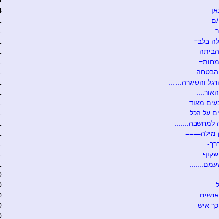
4
אן
4
/ם
1
ר
1
ה בלבד
1
הביתה
1
מחות=
1
הבטחה......
1
גל והשיגרה.......
1
אור....
1
ים מאוד.......
1
ם על הכל
1
 למחשבה.......
1
 מילה====
1
רך-
1
קוף......
1
מם.......
1
0
ל
0
אנשים
0
כך אישי
0
0