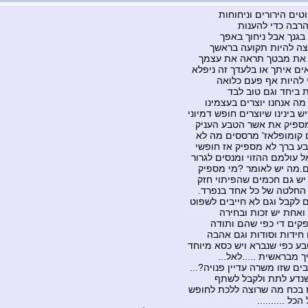
טים הירורים וניחוחות
הרבה כדי להענות
 בגנך אבל ניחוך באפך
צה להיות תקועה בראשך
את מבטך תראה את עצמך
ים איתך או בלעדך זה ניפלא
 להיות אף פעם כלואה
ת ביחד וגם טוב לבד
מה אנחנו יוצרים בעצמינו
 בינינו שיוצרים חופש דמיוני
ספיק את אשר הטבע העניק
קומופלאז' מרססים מה לא
 ברך לא מספיק אז חופשי
ל עולמם ההזוי ומנסים לגרור
.מה יש לאומר ?מי מספיק
 יש גם חכמים שהפיתוי חזק
ו החלטה של כל אחד בנפרד.
ם לקבל וגם לא חייבים לשפוט
ואחת יש זכות ובחירה
קים די כפי שהם ותודה
 חידות וסודות וגם אהבה
בע כפי שנברא ויש כסא מיוחד
 מבראשית .....לאל...
ם שזו משרה עדיין פנויה?...
נדע לתת ולקבל לשתף
 בכח מה שרוצה ללכת לחופש
כל ..........