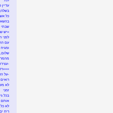
לכל
עדיין כ
בשלהן
כל אש
בהשאל
שבתי 
=יש ש
לפני ה
עם ההר
ומגיח ה
שלום,נע
מהמרי
-עצירה
===רק
-על הד
רואים ש
לא משע
זמני
בכל גי
אותם 
לא כל 
ריח ים