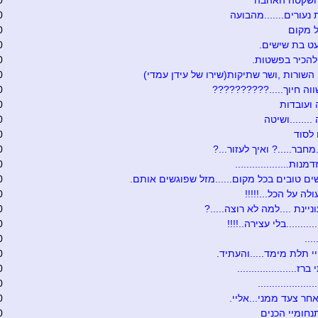
 ושקטה האהבה
0
 נעורים.......מהבועה
0
 מקום
0
ט בת שישים.
0
להכיר בפשטות.
0
 השורות ,ושר שתיקות(שירו של עידן עמדי)
0
וה חיוך.....??????????
0
ועובדות
0
.......ושיטה
0
לסוד
0
מחבר.....? ואיך לעזור...?
0
נות...................
0
ים טובים בכל מקום......מזל שפוגשים אותם.
0
לה על הכל...!!!!!
0
יינת ....למה לא רוצה.....?
0
.........בלי עצירה..!!!!
0
...
0
 תלת מימד.....והעתיד.
0
ז.....................
0
...................
0
חר צעד ממני...אליי.
0
נחומיי הכנים
0