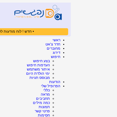
• חדש ! לוח מודעות לש
ראשי
חדר צ'אט
מחוברים
דירוג
חיפוש
בצע חיפוש
העדפות חיפוש
איתור משתמש
ימי הולדת היום
מבוסס תגיות
הודעות
הפרופיל שלי
כללי
מראה
תחביבים
כמה מילים
תמונות
פרטי קשר
חסימות