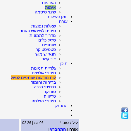
העדפות
אימות
שינוי סיסמה
יומן פעילות
עזרה
שאלות נפוצות
טיפים לשימוש באתר
מדריך לתמונות
סרגל כלים
שותפים
סטטיסטיקה
תנאי שימוש
צור קשר
תוכן
גלריית תמונות
סיפורי גולשים
לוח מודעות שותפים לטיול
בדיחות והומור
כרטיסי ברכה
סודוקו
טריוויה
סיפורי הצלחה
התנתק
לילה טוב !
06 אוג | 02:26
אורח [
התחבר/י
]