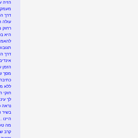
הזיה ע
מעמק 
דרך הכ
עולה ה
רחוק מ
היא בכל
להאמין
תגובו
דרך ה
אינדיבי
הזמן ש
מסך של
כתיבה 
ללא מ
חוקי הט
לך עיני
נראה כך
בשיר ו
היינו ...
מה טעי
קרב ש