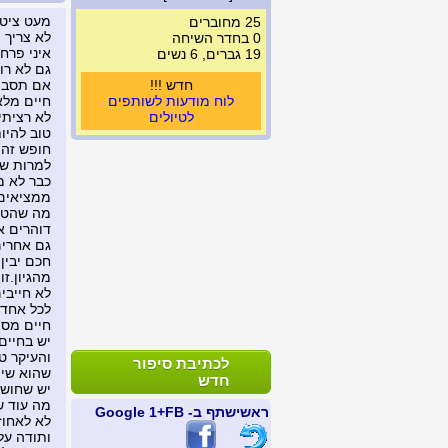
מעט ציטו
25 מחוברים
לא צריך 
0 בחדר השיחה
איני פרח
19 גברים, 6 נשים
גם לא רו
חדש !!!
אם תסב 
לוח מודעות לשותפים
חיים מלא
לטיולים
לא רציתי
טוב להיו
חופש זה 
למרות שיש
כבר לא מ
ממציאים 
מה שהטבע
דוהרים א
גם אחרים
חכם יבין
מהגיון.ז
לא חייבי
לכל אחד 
חיים מספ
יש בחיים
והעיקר ט
לכתיבת סיפור
שהוא שייך
חדש
יש שחושבי
מה עוד ש
ראשי
שתף ב- FB
+1 Google
לא לאחוז
ותודה על ה