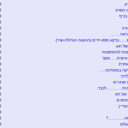
ון
0
ו הסרט
0
בכיף
0
0
רה
0
אה........
0
.......ברקע מסע חיים.(ההצגה הגדולה-שיר)
0
של רגע
0
סות להתחסנות
0
ישית......ממך
0
אחרת.
0
קה בממתינה.....
0
דרך
0
ושינויים
0
ת..............לכבד.
0
ועל הא
0
מתאים
0
עדיין
0
0
.............?
0
ולם
0