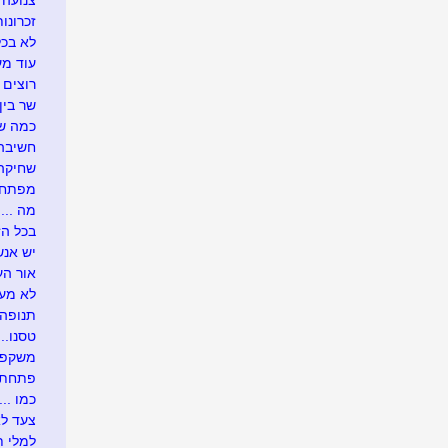
צנועה
זכרונות
לא בכל
עוד מע
רוצים 
שר בין
כמה שו
חשיבה 
שחיקה .
מפתח 
מה ....
בכל הזדמ
יש אנש
אור העו
לא מעונ
תנופה..
טסנו....
משקפיי
פתחתי בר
כמו .....
צעד לא
למלי ת