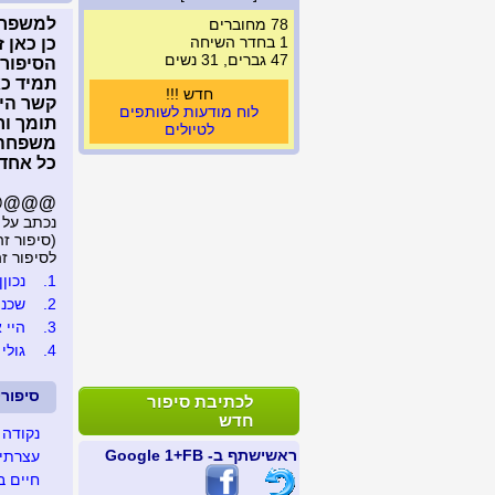
למשפחה
78 מחוברים
1 בחדר השיחה
כן כאן 
47 גברים, 31 נשים
הסיפורי
תמיד כא
חדש !!!
קשר היו
לוח מודעות לשותפים
תומך וח
לטיולים
משפחה 
כל אחד 
@@@@@..
נכתב על 
(סיפור זה נצפה 
לסיפור זה נכת
1.
נכוןןן
2.
שכנה
3.
היי אח
4.
גולי
סיפור
לכתיבת סיפור
חדש
נקודה 
ראשי
שתף ב- FB
+1 Google
עצרתי 
חיים ב