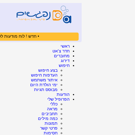
• חדש ! לוח מודעות לש
ראשי
חדר צ'אט
מחוברים
דירוג
חיפוש
בצע חיפוש
העדפות חיפוש
איתור משתמש
ימי הולדת היום
מבוסס תגיות
הודעות
הפרופיל שלי
כללי
מראה
תחביבים
כמה מילים
תמונות
פרטי קשר
חסימות