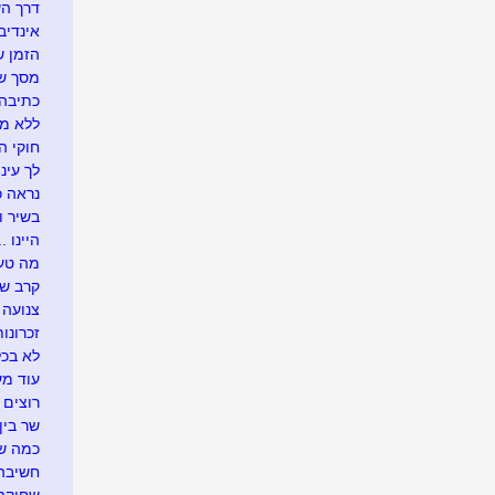
דרך ה
אינדיבי
הזמן ש
מסך של
כתיבה 
ללא מ
חוקי הט
לך עיני
נראה כך
בשיר ו
היינו ...
מה טעי
קרב ש
צנועה
זכרונות
לא בכל
עוד מע
רוצים 
שר בין
כמה שו
חשיבה 