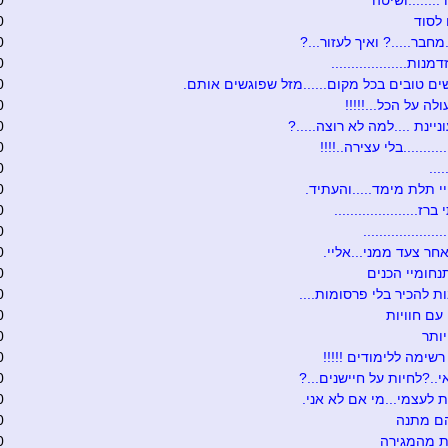
.......ושיטה
0
לסוד
0
מחבר.....? ואיך לעזור...?
0
נות...................
0
ים טובים בכל מקום......מזל שפוגשים אותם.
0
לה על הכל...!!!!!
0
יינת ....למה לא רוצה.....?
0
.........בלי עצירה..!!!!
0
...
0
 תלת מימד.....והעתיד.
0
ז.....................
0
...................
0
חר צעד ממני...אליי.
0
נחומיי הכנים
0
ת להכיר בלי פרסומות....
0
עם חוויות
0
ותר
0
רשימה ללימודים !!!!!
0
י..?לחיות על חיישנים...?
0
 לעצמי...מי אם לא אני.
0
הם מתנה
0
ת מהמגירה
0