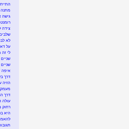
התייח
מתנה א
גישה 
רומנטי
צידה ל
שלבים 
לא לבכו
על דא 
לי זה 
שניים ו
שניים
איפה זה.
דרך בע
הזיה ע
מעמק 
דרך הכ
עולה ה
רחוק מ
היא בכל
להאמין
תגובו