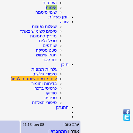
העדפות
אימות
שינוי סיסמה
יומן פעילות
עזרה
שאלות נפוצות
טיפים לשימוש באתר
מדריך לתמונות
סרגל כלים
שותפים
סטטיסטיקה
תנאי שימוש
צור קשר
תוכן
גלריית תמונות
סיפורי גולשים
לוח מודעות שותפים לטיול
בדיחות והומור
כרטיסי ברכה
סודוקו
טריוויה
סיפורי הצלחה
התנתק
ערב טוב !
08 אוג | 21:13
אורח [
התחבר/י
]