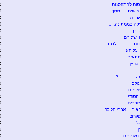
סות להתחסנות
0
ישית......ממך
0
אחרת.
0
קה בממתינה.....
0
דרך
0
ושינויים
0
ת..............לכבד.
0
ועל הא
0
מתאים
0
עדיין
0
0
.............?
0
ולם
0
ולמית
0
הסודי
0
וכבים
0
אור.....אחרי הלילה
0
קרוב
0
......
0
0
ת שרשרת
0