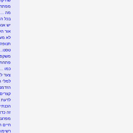
שחיקה .
מפתח 
מה ....
בכל הזדמ
יש אנש
אור העו
לא מעונ
תנופה..
טסנו....
משקפיי
פתחתי בר
כמו .....
צעד לא
למלי ת
הזדמנו
קצרים 
לדעת י
הכנתי 
זה כדא
מפרגנת
חיים 
רשימו