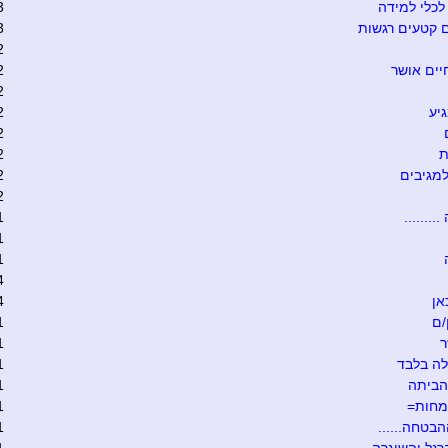
כלי למידה
3
 קטעים רגשות
3
2
יים אושר
2
2
יע
2
2
ת
2
מגיבים
2
2
........
1
1
1
4
אן
4
/ם
1
ר
1
ה בלבד
1
הביתה
1
מחות=
1
הבטחה......
1