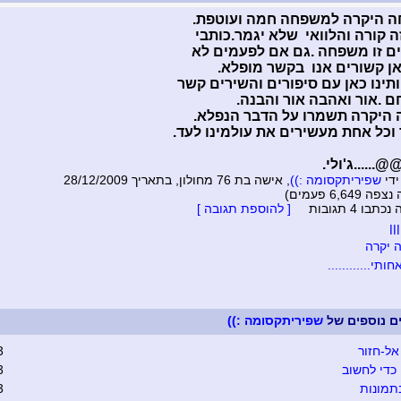
 היקרה למשפחה חמה ועוטפת.
זה קורה והלוואי שלא יגמר.כותבי
ם זו משפחה .גם אם לפעמים לא
ן קשורים אנו בקשר מופלא.
תינו כאן עם סיפורים והשירים קשר
ם .אור ואהבה אור והבנה.
היקרה תשמרו על הדבר הנפלא.
וכל אחת מעשירים את עולמינו לעד.
....ג'ולי.
ידי
שפיריתקסומה :))
, אישה בת 76 מחולון, בתאריך 28/12/2009
6,649 פעמים)
בו 4 תגובות
[ להוספת תגובה ]
ןן
 יקרה
ותי............
ים נוספים של
שפיריתקסומה :))
אל-חזור
3
כדי לחשוב
3
תמונות
3