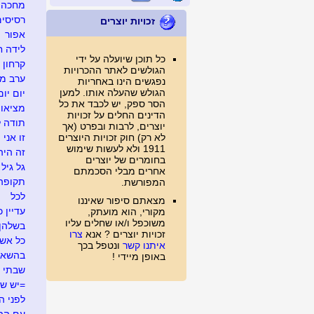
מחכה ל
רסיסים
זכויות יוצרים
אפור
לידה ח
כל תוכן שיועלה על ידי
קרחון
הגולשים לאתר ההכרויות
ערב מג
נפגשים הינו באחריות
הגולש שהעלה אותו. למען
יום יום
הסר ספק, יש לכבד את כל
מציאו
הדינים החלים על זכויות
תודה ל
יוצרים, לרבות ובפרט (אך
לא רק) חוק זכויות היוצרים
זו אני
1911 ולא לעשות שימוש
זה היה .
בחומרים של יוצרים
גל גיל
אחרים מבלי הסכמתם
תקופה
המפורשת.
לכל
מצאתם סיפור שאיננו
עדיין כ
מקורי, הוא מועתק,
משוכפל ו/או שחלים עליו
בשלהן
זכויות יוצרים ? אנא
צרו
כל אש
איתנו קשר
ונטפל בכך
בהשאל
באופן מיידי !
שבתי 
=יש ש
לפני ה