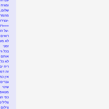
עם ההר
ומגיח ה
שלום,נע
מהמרי
-עצירה
===רק
-על הד
רואים ש
לא משע
זמני
בכל גי
אותם 
לא כל 
ריח ים
זה דמי
אין כמ
גברים 
שינוי
מטאפו
כפי הנר
צלילים
צילום 