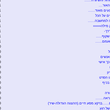
גל והשיגרה.......
1
אור....
1
ים מאוד.......
1
ם על הכל
1
 למחשבה.......
1
 מילה====
1
רך-
1
קוף......
1
מם.......
1
0
ל
0
אנשים
0
כך אישי
0
0
ון
0
ו הסרט
0
בכיף
0
0
רה
0
אה........
0
.......ברקע מסע חיים.(ההצגה הגדולה-שיר)
0
של רגע
0