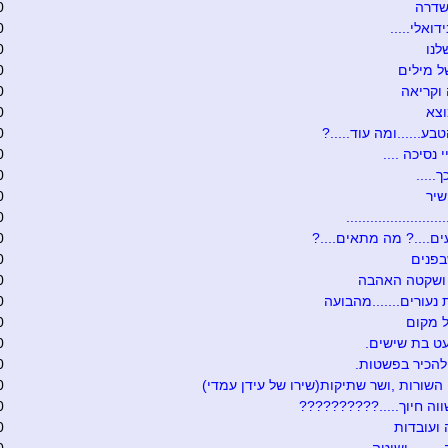
שדרה
0
דואלי.....
0
לנו
0
 מילים
0
וקריאה
0
וצא
0
בע......ומה עוד.....?
0
י נסיכה ....
0
.....
0
שיר
0
........................
0
ם....? מה מתאים....?
0
בפנים
0
 ושקטה האהבה
0
 נעורים.......מהבועה
0
 מקום
0
ט בת שישים.
0
להכיר בפשטות.
0
 השורות ,ושר שתיקות(שירו של עידן עמדי)
0
וה חיוך.....??????????
0
ועובדות
0