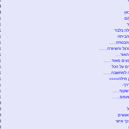
1
4
אן
4
/ם
1
ר
1
ה בלבד
1
הביתה
1
הבטחה......
1
גל והשיגרה.......
1
אור....
1
ים מאוד.......
1
ם על הכל
1
 למחשבה.......
1
 מילה====
1
רך-
1
קוף......
1
מם.......
1
0
ל
0
אנשים
0
כך אישי
0
0