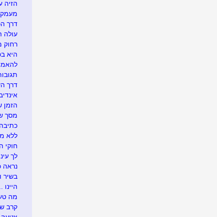
הזיה ע
מעמק 
דרך הכ
עולה ה
רחוק מ
היא בכל
להאמין
תגובו
דרך ה
אינדיבי
הזמן ש
מסך של
כתיבה 
ללא מ
חוקי הט
לך עיני
נראה כך
בשיר ו
היינו ...
מה טעי
קרב ש