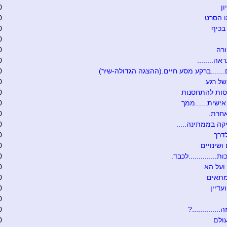
ון
0
ו הסרט
0
בכיף
0
0
רה
0
אה........
0
.......ברקע מסע חיים.(ההצגה הגדולה-שיר)
0
של רגע
0
סות להתחסנות
0
ישית......ממך
0
אחרת.
0
קה בממתינה.....
0
דרך
0
ושינויים
0
ת..............לכבד.
0
ועל הא
0
מתאים
0
עדיין
0
0
.............?
0
ולם
0