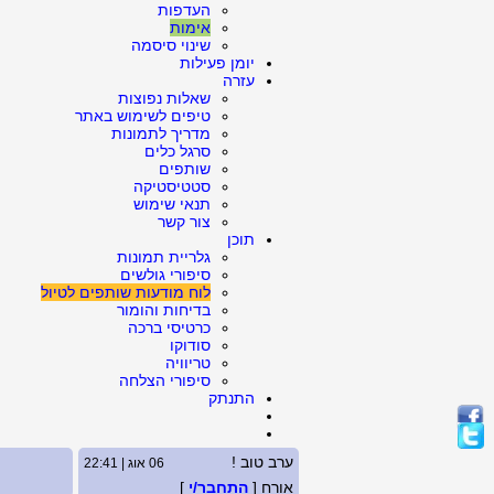
העדפות
אימות
שינוי סיסמה
יומן פעילות
עזרה
שאלות נפוצות
טיפים לשימוש באתר
מדריך לתמונות
סרגל כלים
שותפים
סטטיסטיקה
תנאי שימוש
צור קשר
תוכן
גלריית תמונות
סיפורי גולשים
לוח מודעות שותפים לטיול
בדיחות והומור
כרטיסי ברכה
סודוקו
טריוויה
סיפורי הצלחה
התנתק
ערב טוב !
06 אוג | 22:41
אורח [
התחבר/י
]