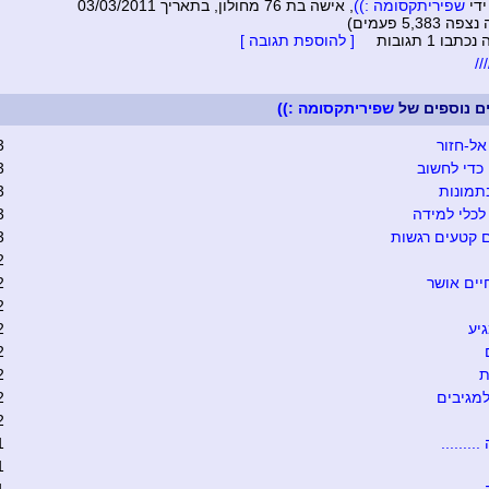
ידי
שפיריתקסומה :))
, אישה בת 76 מחולון, בתאריך 03/03/2011
5,383 פעמים)
בו 1 תגובות
[ להוספת תגובה ]
//
ים נוספים של
שפיריתקסומה :))
אל-חזור
3
כדי לחשוב
3
תמונות
3
כלי למידה
3
 קטעים רגשות
3
2
יים אושר
2
2
יע
2
2
ת
2
מגיבים
2
2
........
1
1