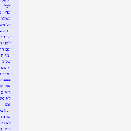
תקופה
לכל
עדיין כ
בשלהן
כל אש
בהשאל
שבתי 
לפני ה
עם ההר
ומגיח ה
שלום,נע
מהמרי
-עצירה
===רק
-על הד
רואים ש
לא משע
זמני
בכל גי
אותם 
לא כל 
ריח ים