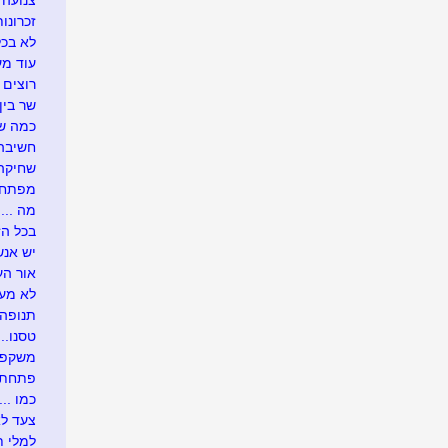
צנועה
זכרונות
לא בכל
עוד מע
רוצים 
שר בין
כמה שו
חשיבה 
שחיקה .
מפתח 
מה ....
בכל הזדמ
יש אנש
אור העו
לא מעונ
תנופה..
טסנו....
משקפיי
פתחתי בר
כמו .....
צעד לא
למלי ת