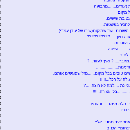
 ושקטה האהבה
0
 נעורים.......מהבועה
0
 מקום
0
ט בת שישים.
0
להכיר בפשטות.
0
 השורות ,ושר שתיקות(שירו של עידן עמדי)
0
וה חיוך.....??????????
0
ועובדות
0
.......ושיטה
0
לסוד
0
מחבר.....? ואיך לעזור...?
0
נות...................
0
ים טובים בכל מקום......מזל שפוגשים אותם.
0
לה על הכל...!!!!!
0
יינת ....למה לא רוצה.....?
0
.........בלי עצירה..!!!!
0
...
0
 תלת מימד.....והעתיד.
0
ז.....................
0
...................
0
חר צעד ממני...אליי.
0
נחומיי הכנים
0