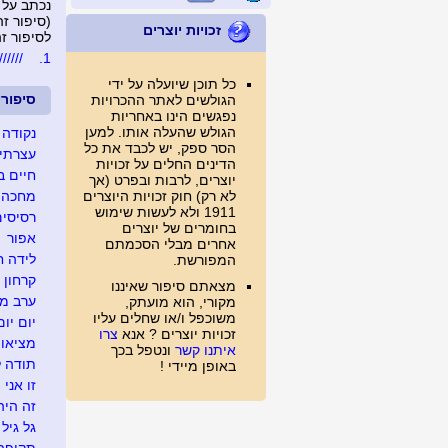
נכתב על 
(סיפור זה נצפה 
זכויות יוצרים
לסיפור זה נכת
///////
1.
כל תוכן שיועלה על ידי
סיפור
הגולשים לאתר ההכרויות
נפגשים הינו באחריות
הגולש שהעלה אותו. למען
נקודה 
הסר ספק, יש לכבד את כל
עצרתי 
הדינים החלים על זכויות
חיים ב
יוצרים, לרבות ובפרט (אך
לא רק) חוק זכויות היוצרים
מחכה ל
1911 ולא לעשות שימוש
רסיסים
בחומרים של יוצרים
אפור
אחרים מבלי הסכמתם
לידה ח
המפורשת.
קרחון
מצאתם סיפור שאיננו
ערב מג
מקורי, הוא מועתק,
משוכפל ו/או שחלים עליו
יום יום
זכויות יוצרים ? אנא
צרו
מציאו
איתנו קשר
ונטפל בכך
תודה ל
באופן מיידי !
זו אני
זה היה .
גל גיל