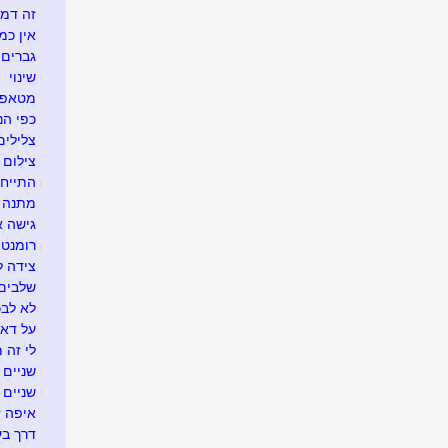
זה דמי
אין כמ
גברים 
שינוי
מטאפו
כפי הנר
צלילים
צילום 
התייח
מתנה א
גישה 
רומנטי
צידה ל
שלבים 
לא לבכו
על דא 
לי זה 
שניים ו
שניים
איפה זה.
דרך בע