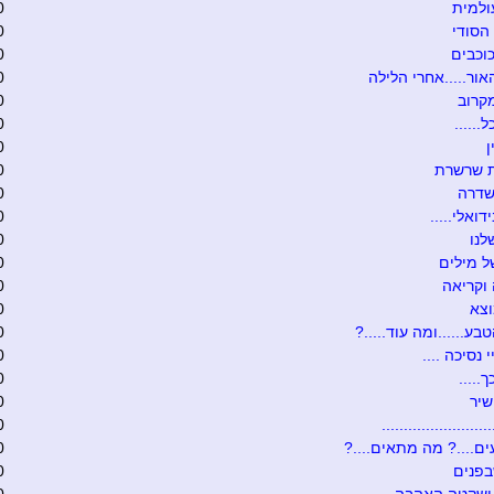
ולמית
0
הסודי
0
וכבים
0
אור.....אחרי הלילה
0
קרוב
0
......
0
0
ת שרשרת
0
שדרה
0
דואלי.....
0
לנו
0
 מילים
0
וקריאה
0
וצא
0
בע......ומה עוד.....?
0
י נסיכה ....
0
.....
0
שיר
0
........................
0
ם....? מה מתאים....?
0
בפנים
0