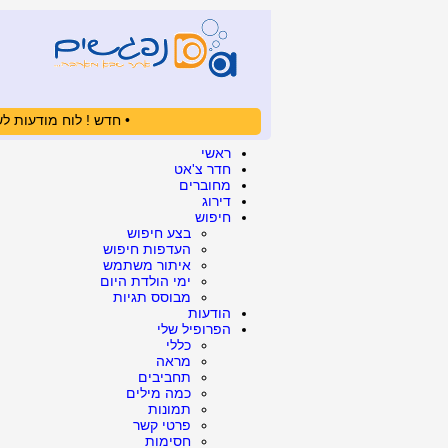
• חדש ! לוח מודעות לש
ראשי
חדר צ'אט
מחוברים
דירוג
חיפוש
בצע חיפוש
העדפות חיפוש
איתור משתמש
ימי הולדת היום
מבוסס תגיות
הודעות
הפרופיל שלי
כללי
מראה
תחביבים
כמה מילים
תמונות
פרטי קשר
חסימות