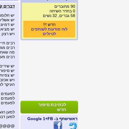
דברים ק
90 מחוברים
0 בחדר השיחה
יש חלומו
58 גברים, 32 נשים
יש אשליו
חדש !!!
יש דמיונו
לוח מודעות לשותפים
יש מציאו
לטיולים
ויש רצון.
רבים חיי
רבים מגש
מה שאחר
רבים מעיז
יש שירים
יש סיפורי
יש צפיות
ויש אכזב
העיקר לא
לפעמים מ
לפעמים 
לפעמים ה
לכתיבת סיפור
חדש
למען רגע
למען דב
ראשי
שתף ב- FB
+1 Google
@@@@@....