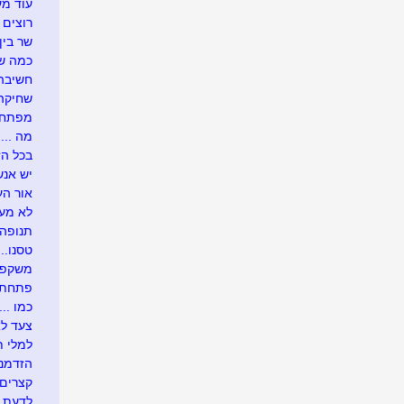
עוד מע
רוצים 
שר בין
כמה שו
חשיבה 
שחיקה .
מפתח 
מה ....
בכל הזדמ
יש אנש
אור העו
לא מעונ
תנופה..
טסנו....
משקפיי
פתחתי בר
כמו .....
צעד לא
למלי ת
הזדמנו
קצרים 
לדעת י