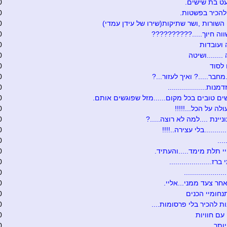
ט בת שישים.
0
להכיר בפשטות.
0
 השורות ,ושר שתיקות(שירו של עידן עמדי)
0
וה חיוך.....??????????
0
ועובדות
0
.......ושיטה
0
לסוד
0
מחבר.....? ואיך לעזור...?
0
נות...................
0
ים טובים בכל מקום......מזל שפוגשים אותם.
0
לה על הכל...!!!!!
0
יינת ....למה לא רוצה.....?
0
.........בלי עצירה..!!!!
0
...
0
 תלת מימד.....והעתיד.
0
ז.....................
0
...................
0
חר צעד ממני...אליי.
0
נחומיי הכנים
0
ת להכיר בלי פרסומות....
0
עם חוויות
0
ותר
0