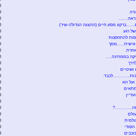
0
רה
0
אה........
0
.......ברקע מסע חיים.(ההצגה הגדולה-שיר)
0
של רגע
0
סות להתחסנות
0
ישית......ממך
0
אחרת.
0
קה בממתינה.....
0
דרך
0
ושינויים
0
ת..............לכבד.
0
ועל הא
0
מתאים
0
עדיין
0
0
.............?
0
ולם
0
ולמית
0
הסודי
0
וכבים
0