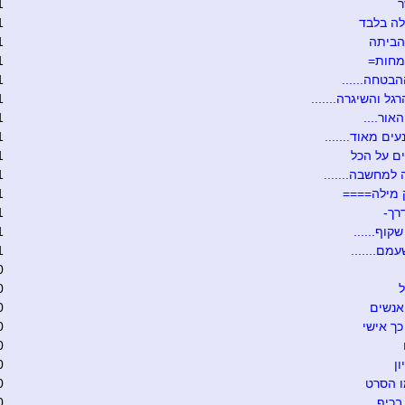
ר
1
ה בלבד
1
הביתה
1
מחות=
1
הבטחה......
1
גל והשיגרה.......
1
אור....
1
ים מאוד.......
1
ם על הכל
1
 למחשבה.......
1
 מילה====
1
רך-
1
קוף......
1
מם.......
1
0
ל
0
אנשים
0
כך אישי
0
0
ון
0
ו הסרט
0
בכיף
0