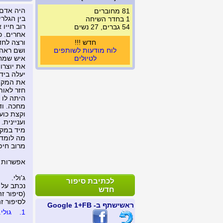
היה אדם 
81 מחוברים
בין הגלרי
1 בחדר השיחה
רוב חייו
54 גברים, 27 נשים
אחרים. כ
חדש !!!
ורצה לחד
לוח מודעות לשותפים
ושם ראה 
לטיולים
איש שמח 
את יוצרו
יעלה ביד
את המקום
חזר לאות
היתה לו 
מחכה. וד
וקצת כוע
ועניינית
מיד במקו
מה לומדי
מרוב חיפ
אפשרות נ
ג'ולי.
לכתיבת סיפור
נכתב על 
חדש
(סיפור זה נצפה 
לסיפור זה נכת
ראשי
שתף ב- FB
+1 Google
1.
גולי...