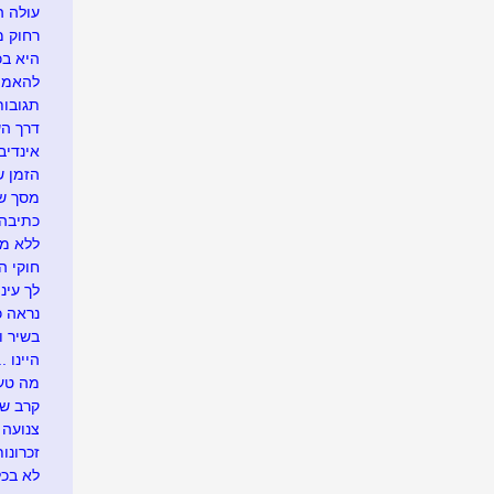
עולה ה
רחוק מ
היא בכל
להאמין
תגובו
דרך ה
אינדיבי
הזמן ש
מסך של
כתיבה 
ללא מ
חוקי הט
לך עיני
נראה כך
בשיר ו
היינו ...
מה טעי
קרב ש
צנועה
זכרונות
לא בכל