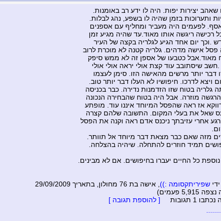
שאהב יצירות יפות. היה לו ידע רב באומנות.
ות ותערוכות בזמן שהיה לו בשפע, נהג לבלות.
 אסף. לפעמים היה מעביר ומחליף עם אספנים
ל רכישה ריגשה אותו מאוד.עד שהיה מגיע זמן
ש .וכך יום אחד הגיע לגלריה בקצה של העיר
פסל אישה מדהים. גלריה קטנה לא מוכרת לרוב
מאוד.אבל כטבעו של אספן זה לא ממש סיפק
 .חשב שיסתובב עוד קצת אולי יראה אולי אולי
ו דבר יותר מרשים מהאישה הזו. סימן לעצמו
 ויצא לדרכו. חיפושיו לא העלו דבר יותר טוב.
ה גלריה בטוח שזו הזדמנות נדירה. כבר בכניסה
הרגשה מוזרה. אבל היה בטוח שהבחירה הנכונה
ווקא אז ראה שהפסל המיוחד איננו עוד. מופתע
ס שאל את בעלי המקום. התשובה שלהם קצרה
. רגע אחרי עזיבתך ניכנס אדם ראה וקנה את הפסל
ם.
ם מזה שאם כבר מצאת דבר מיוחד אל תוותר.
ושים תמיד חוזרים להתחלה. שיהיה בהצלחה.
וספת כל החיים יעברו בחיפושים. אם לא מבינים.
ידי
שפיריתקסומה :))
, אישה בת 76 מחולון, בתאריך 29/09/2009
5,915 פעמים)
בו 1 תגובות
[ להוספת תגובה ]
.....