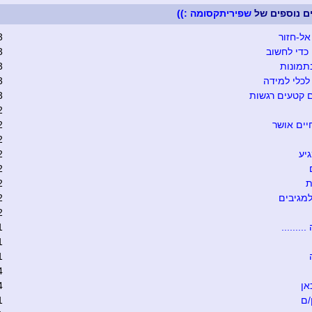
ים נוספים של
שפיריתקסומה :))
אל-חזור
3
כדי לחשוב
3
תמונות
3
כלי למידה
3
 קטעים רגשות
3
2
יים אושר
2
2
יע
2
2
ת
2
מגיבים
2
2
........
1
1
1
4
אן
4
/ם
1