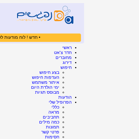
• חדש ! לוח מודעות לש
ראשי
חדר צ'אט
מחוברים
דירוג
חיפוש
בצע חיפוש
העדפות חיפוש
איתור משתמש
ימי הולדת היום
מבוסס תגיות
הודעות
הפרופיל שלי
כללי
מראה
תחביבים
כמה מילים
תמונות
פרטי קשר
חסימות