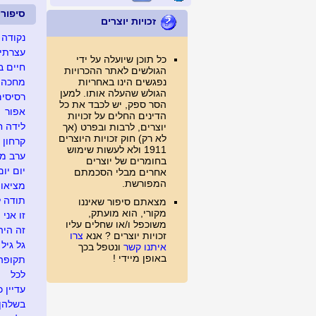
סיפור
זכויות יוצרים
נקודה 
עצרתי 
כל תוכן שיועלה על ידי
חיים ב
הגולשים לאתר ההכרויות
נפגשים הינו באחריות
מחכה ל
הגולש שהעלה אותו. למען
רסיסים
הסר ספק, יש לכבד את כל
אפור
הדינים החלים על זכויות
לידה ח
יוצרים, לרבות ובפרט (אך
לא רק) חוק זכויות היוצרים
קרחון
1911 ולא לעשות שימוש
ערב מג
בחומרים של יוצרים
יום יום
אחרים מבלי הסכמתם
המפורשת.
מציאו
תודה ל
מצאתם סיפור שאיננו
מקורי, הוא מועתק,
זו אני
משוכפל ו/או שחלים עליו
זה היה .
זכויות יוצרים ? אנא
צרו
גל גיל
איתנו קשר
ונטפל בכך
באופן מיידי !
תקופה
לכל
עדיין כ
בשלהן