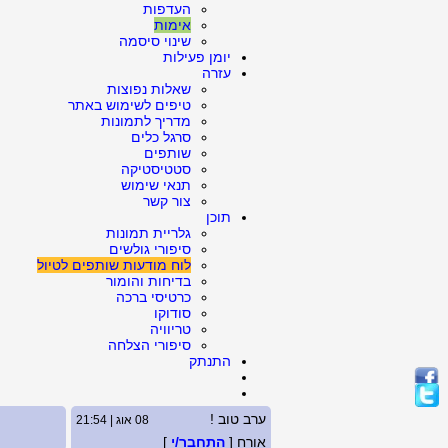
העדפות
אימות
שינוי סיסמה
יומן פעילות
עזרה
שאלות נפוצות
טיפים לשימוש באתר
מדריך לתמונות
סרגל כלים
שותפים
סטטיסטיקה
תנאי שימוש
צור קשר
תוכן
גלריית תמונות
סיפורי גולשים
לוח מודעות שותפים לטיול
בדיחות והומור
כרטיסי ברכה
סודוקו
טריוויה
סיפורי הצלחה
התנתק
ערב טוב !
08 אוג | 21:54
אורח [
התחבר/י
]