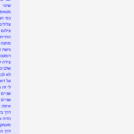
שינוי
מטאפו
כפי הנר
צלילים
צילום 
התייח
מתנה א
גישה 
רומנטי
צידה ל
שלבים 
לא לבכו
על דא 
לי זה 
שניים ו
שניים
איפה זה.
דרך בע
הזיה ע
מעמק 
דרך הכ