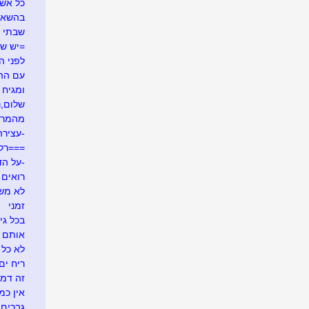
כל אש
בהשאל
שבתי 
=יש ש
לפני ה
עם ההר
ומגיח ה
שלום,נע
מהמרי
-עצירה
===רק
-על הד
רואים ש
לא משע
זמני
בכל גי
אותם 
לא כל 
ריח ים
זה דמי
אין כמ
גברים 