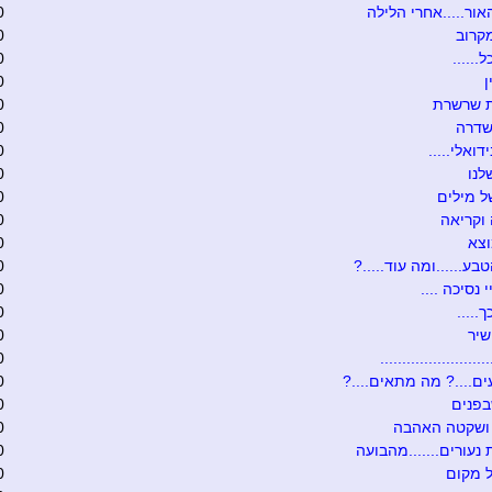
אור.....אחרי הלילה
0
קרוב
0
......
0
0
ת שרשרת
0
שדרה
0
דואלי.....
0
לנו
0
 מילים
0
וקריאה
0
וצא
0
בע......ומה עוד.....?
0
י נסיכה ....
0
.....
0
שיר
0
........................
0
ם....? מה מתאים....?
0
בפנים
0
 ושקטה האהבה
0
 נעורים.......מהבועה
0
 מקום
0