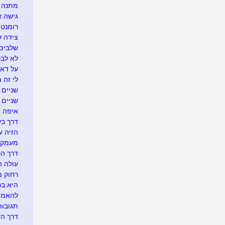
מתנה א
גישה 
רומנטי
צידה ל
שלבים 
לא לבכו
על דא 
לי זה 
שניים ו
שניים
איפה זה.
דרך בע
הזיה ע
מעמק 
דרך הכ
עולה ה
רחוק מ
היא בכל
להאמין
תגובו
דרך ה