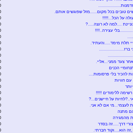
נות...................
0
ים טובים בכל מקום......מזל שפוגשים אותם.
0
לה על הכל...!!!!!
0
יינת ....למה לא רוצה.....?
0
.........בלי עצירה..!!!!
0
...
0
 תלת מימד.....והעתיד.
0
ז.....................
0
...................
0
חר צעד ממני...אליי.
0
נחומיי הכנים
0
ת להכיר בלי פרסומות....
0
עם חוויות
0
ותר
0
רשימה ללימודים !!!!!
0
י..?לחיות על חיישנים...?
0
 לעצמי...מי אם לא אני.
0
הם מתנה
0
ת מהמגירה
0
ורי דרך.....זה בסדר
0
,זה הוא....וקוד חברתי.
0