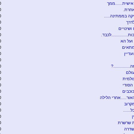
ישית......ממך
0
אחרת.
0
קה בממתינה.....
0
דרך
0
ושינויים
0
ת..............לכבד.
0
ועל הא
0
מתאים
0
עדיין
0
0
.............?
0
ולם
0
ולמית
0
הסודי
0
וכבים
0
אור.....אחרי הלילה
0
קרוב
0
......
0
0
ת שרשרת
0
שדרה
0