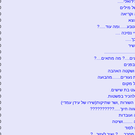
דואלי.....
0
 מילים
0
וקריאה
0
וצא
0
בע......ומה עוד.....?
0
י נסיכה ....
0
.....
0
שיר
0
........................
0
ם....? מה מתאים....?
0
בפנים
0
 ושקטה האהבה
0
 נעורים.......מהבועה
0
 מקום
0
ט בת שישים.
0
להכיר בפשטות.
0
 השורות ,ושר שתיקות(שירו של עידן עמדי)
0
וה חיוך.....??????????
0
ועובדות
0
.......ושיטה
0
לסוד
0
מחבר.....? ואיך לעזור...?
0