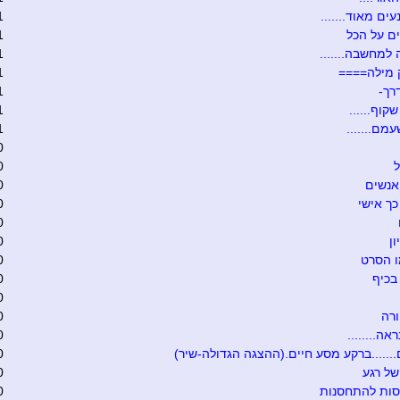
ים מאוד.......
1
ם על הכל
1
 למחשבה.......
1
 מילה====
1
רך-
1
קוף......
1
מם.......
1
0
ל
0
אנשים
0
כך אישי
0
0
ון
0
ו הסרט
0
בכיף
0
0
רה
0
אה........
0
.......ברקע מסע חיים.(ההצגה הגדולה-שיר)
0
של רגע
0
סות להתחסנות
0