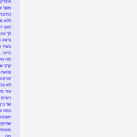
אינדיבי
מסך של
כתיבה 
ללא מ
חוקי הט
לך עיני
נראה כך
בשיר ו
היינו ...
מה טעי
קרב ש
צנועה
זכרונות
לא בכל
עוד מע
רוצים 
שר בין
כמה שו
חשיבה 
שחיקה .
מפתח 
מה ....