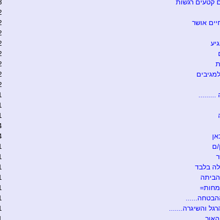
 קטעים רגשות
3
2
יים אושר
2
2
יע
2
2
ת
2
מגיבים
2
2
........
1
1
1
4
אן
4
/ם
1
ר
1
ה בלבד
1
הביתה
1
מחות=
1
הבטחה......
1
גל והשיגרה.......
1
אור....
1