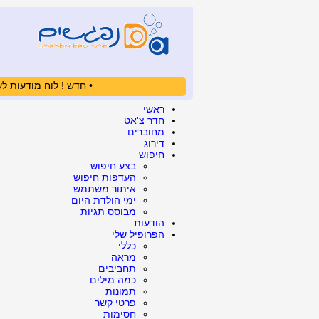
• חדש ! לוח מודעות לש
ראשי
חדר צ'אט
מחוברים
דירוג
חיפוש
בצע חיפוש
העדפות חיפוש
איתור משתמש
ימי הולדת היום
מבוסס תגיות
הודעות
הפרופיל שלי
כללי
מראה
תחביבים
כמה מילים
תמונות
פרטי קשר
חסימות