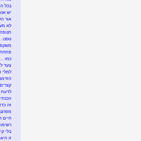
בכל הזדמ
יש אנש
אור העו
לא מעונ
תנופה..
טסנו....
משקפיי
פתחתי בר
כמו .....
צעד לא
למלי ת
הזדמנו
קצרים 
לדעת י
הכנתי 
זה כדא
מפרגנת
חיים 
רשימו
בלי קיצ
זו היא 