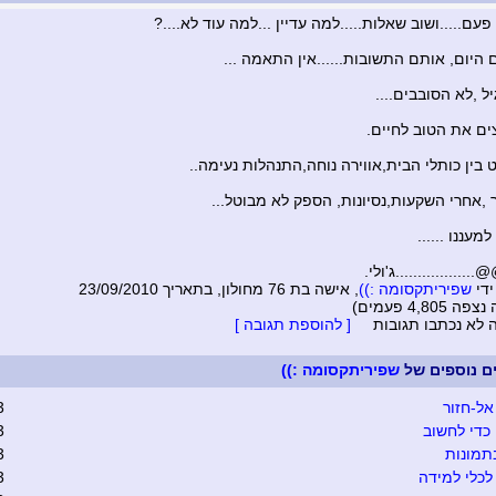
פעם.....ושוב שאלות.....למה עדיין ...למה עוד לא....?
 היום, אותם התשובות......אין התאמה ...
ל ,לא הסובבים....
ים את הטוב לחיים.
בין כותלי הבית,אווירה נוחה,התנהלות נעימה..
ר ,אחרי השקעות,נסיונות, הספק לא מבוטל...
מעננו ......
..............ג'ולי.
ידי
שפיריתקסומה :))
, אישה בת 76 מחולון, בתאריך 23/09/2010
4,805 פעמים)
ה לא נכתבו תגובות
[ להוספת תגובה ]
ים נוספים של
שפיריתקסומה :))
אל-חזור
3
כדי לחשוב
3
תמונות
3
כלי למידה
3