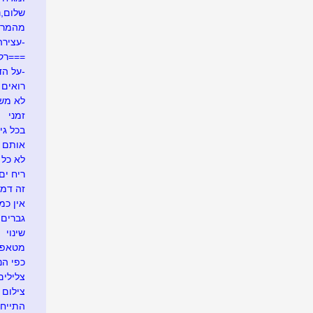
שלום,נע
מהמרי
-עצירה
===רק
-על הד
רואים ש
לא משע
זמני
בכל גי
אותם 
לא כל 
ריח ים
זה דמי
אין כמ
גברים 
שינוי
מטאפו
כפי הנר
צלילים
צילום 
התייח