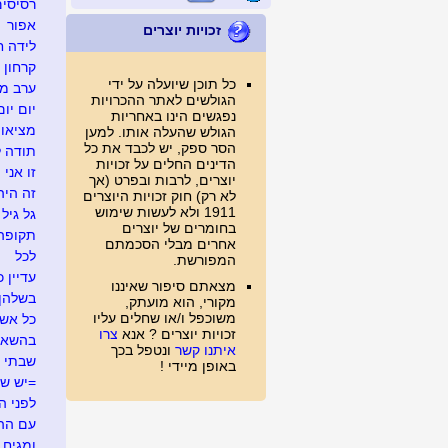
רסיסים
אפור
זכויות יוצרים
לידה ח
קרחון
כל תוכן שיועלה על ידי
ערב מג
הגולשים לאתר ההכרויות
יום יום
נפגשים הינו באחריות
מציאו
הגולש שהעלה אותו. למען
הסר ספק, יש לכבד את כל
תודה ל
הדינים החלים על זכויות
זו אני
יוצרים, לרבות ובפרט (אך
זה היה .
לא רק) חוק זכויות היוצרים
1911 ולא לעשות שימוש
גל גיל
בחומרים של יוצרים
תקופה
אחרים מבלי הסכמתם
לכל
המפורשת.
עדיין כ
מצאתם סיפור שאיננו
בשלהן
מקורי, הוא מועתק,
משוכפל ו/או שחלים עליו
כל אש
זכויות יוצרים ? אנא
צרו
בהשאל
איתנו קשר
ונטפל בכך
שבתי 
באופן מיידי !
=יש ש
לפני ה
עם ההר
ומגיח ה