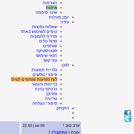
העדפות
אימות
שינוי סיסמה
יומן פעילות
עזרה
שאלות נפוצות
טיפים לשימוש באתר
מדריך לתמונות
סרגל כלים
שותפים
סטטיסטיקה
תנאי שימוש
צור קשר
תוכן
גלריית תמונות
סיפורי גולשים
לוח מודעות שותפים לטיול
בדיחות והומור
כרטיסי ברכה
סודוקו
טריוויה
סיפורי הצלחה
התנתק
ערב טוב !
06 אוג | 22:43
אורח [
התחבר/י
]