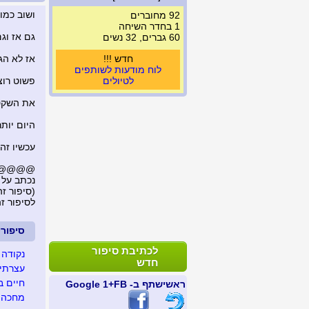
ושוב כמו 
92 מחוברים
1 בחדר השיחה
גם אז וגם
60 גברים, 32 נשים
חדש !!!
אז לא הגי
לוח מודעות לשותפים
לטיולים
פשוט רוצ
את השקט 
היום יות
עכשיו זה ל
@@@@@....
נכתב על 
(סיפור זה נצפה 
לסיפור ז
סיפור
לכתיבת סיפור
נקודה 
חדש
עצרתי 
חיים ב
ראשי
שתף ב- FB
+1 Google
מחכה ל