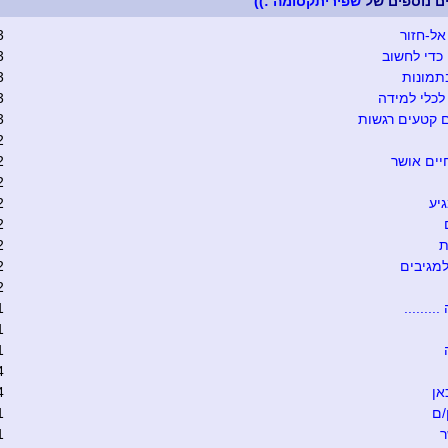
ים נוספים של
שפיריתקסומה :))
אל-חזור
3
כדי לחשוב
3
תמונות
3
כלי למידה
3
 קטעים רגשות
3
2
יים אושר
2
2
יע
2
2
ת
2
מגיבים
2
2
........
1
1
1
4
אן
4
/ם
1
ר
1