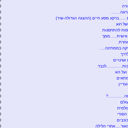
0
רה
0
אה........
0
.......ברקע מסע חיים.(ההצגה הגדולה-שיר)
0
של רגע
0
סות להתחסנות
0
ישית......ממך
0
אחרת.
0
קה בממתינה.....
0
דרך
0
ושינויים
0
ת..............לכבד.
0
ועל הא
0
מתאים
0
עדיין
0
0
.............?
0
ולם
0
ולמית
0
הסודי
0
וכבים
0
אור.....אחרי הלילה
0