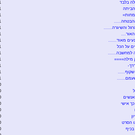
ה בלבד
1
הביתה
1
מחות=
1
הבטחה......
1
גל והשיגרה.......
1
אור....
1
ים מאוד.......
1
ם על הכל
1
 למחשבה.......
1
 מילה====
1
רך-
1
קוף......
1
מם.......
1
0
ל
0
אנשים
0
כך אישי
0
0
ון
0
ו הסרט
0
בכיף
0