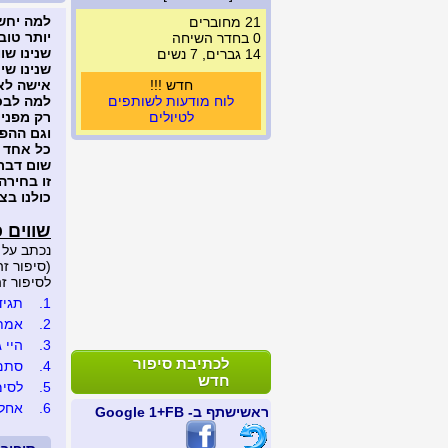
למה יחש
21 מחוברים
יותר טוב
0 בחדר השיחה
שנינו שו
14 גברים, 7 נשים
שנינו שי ה
חדש !!!
אישה לא
לוח מודעות לשותפים
למה לבכ
לטיולים
רק מפני 
וגם ההפך
כל אחד ו
שום דבר
זו בחירה
כולנו בצע
שווים כ
נכתב על 
(סיפור זה נצפה 
לסיפור זה נכת
1.
תגידי
2.
אמת
3.
היי ג
לכתיבת סיפור
4.
סתם 
חדש
5.
לסימב
6.
אחל
ראשי
שתף ב- FB
+1 Google