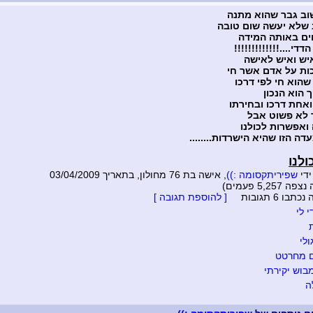
וב גבר שהוא מתנה
 שלא יעשה שום טובה
וים באותה המידה
דדי....!!!!!!!!!!!!!
יש ואיש לאישה
ות על אדם אשר חי
שהוא חי לפי דרכו
 הוא הנכון
אחת דרכו ובחירתו
 לא פשוט אבל
 ואפשרות לכולנו
דה הזו שהיא הישרדות........
ולנו
ידי
שפיריתקסומה :))
, אישה בת 76 מחולון, בתאריך 03/04/2009
5,257 פעמים)
בו 6 תגובות
[ להוספת תגובה ]
 לי
ולי
מחרטט
וש יקירתי
ה