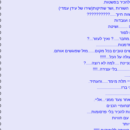
להכיר בפשטות.
0
 השורות ,ושר שתיקות(שירו של עידן עמדי)
0
וה חיוך.....??????????
0
ועובדות
0
.......ושיטה
0
לסוד
0
מחבר.....? ואיך לעזור...?
0
נות...................
0
ים טובים בכל מקום......מזל שפוגשים אותם.
0
לה על הכל...!!!!!
0
יינת ....למה לא רוצה.....?
0
.........בלי עצירה..!!!!
0
...
0
 תלת מימד.....והעתיד.
0
ז.....................
0
...................
0
חר צעד ממני...אליי.
0
נחומיי הכנים
0
ת להכיר בלי פרסומות....
0
עם חוויות
0
ותר
0