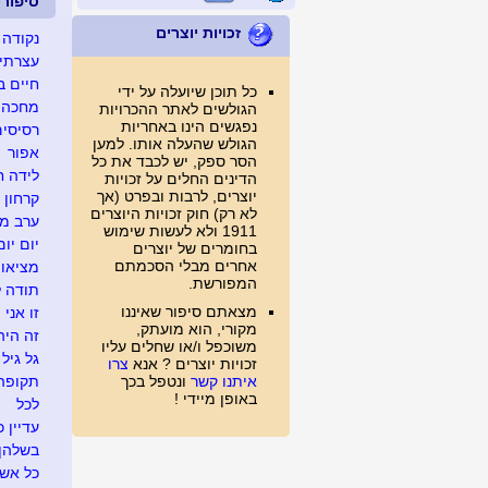
סיפור
זכויות יוצרים
נקודה 
עצרתי 
חיים ב
כל תוכן שיועלה על ידי
מחכה ל
הגולשים לאתר ההכרויות
נפגשים הינו באחריות
רסיסים
הגולש שהעלה אותו. למען
אפור
הסר ספק, יש לכבד את כל
לידה ח
הדינים החלים על זכויות
יוצרים, לרבות ובפרט (אך
קרחון
לא רק) חוק זכויות היוצרים
ערב מג
1911 ולא לעשות שימוש
יום יום
בחומרים של יוצרים
אחרים מבלי הסכמתם
מציאו
המפורשת.
תודה ל
מצאתם סיפור שאיננו
זו אני
מקורי, הוא מועתק,
זה היה .
משוכפל ו/או שחלים עליו
גל גיל
זכויות יוצרים ? אנא
צרו
איתנו קשר
ונטפל בכך
תקופה
באופן מיידי !
לכל
עדיין כ
בשלהן
כל אש