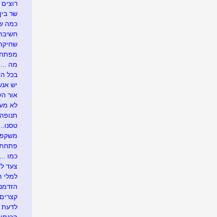
רוצים 
שר בין
כמה שו
חשיבה 
שחיקה .
מפתח 
מה ....
בכל הזדמ
יש אנש
אור העו
לא מעונ
תנופה..
טסנו....
משקפיי
פתחתי בר
כמו .....
צעד לא
למלי ת
הזדמנו
קצרים 
לדעת י