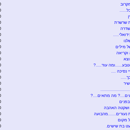
קרוב
0
......
0
0
ת שרשרת
0
שדרה
0
דואלי.....
0
לנו
0
 מילים
0
וקריאה
0
וצא
0
בע......ומה עוד.....?
0
י נסיכה ....
0
.....
0
שיר
0
........................
0
ם....? מה מתאים....?
0
בפנים
0
 ושקטה האהבה
0
 נעורים.......מהבועה
0
 מקום
0
ט בת שישים.
0