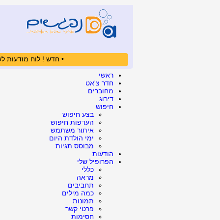
• חדש ! לוח מודעות לש
ראשי
חדר צ'אט
מחוברים
דירוג
חיפוש
בצע חיפוש
העדפות חיפוש
איתור משתמש
ימי הולדת היום
מבוסס תגיות
הודעות
הפרופיל שלי
כללי
מראה
תחביבים
כמה מילים
תמונות
פרטי קשר
חסימות