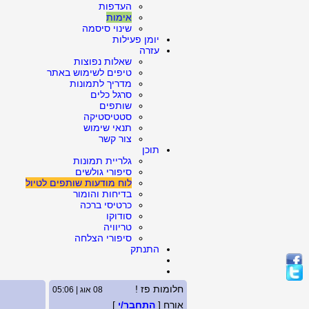
העדפות
אימות
שינוי סיסמה
יומן פעילות
עזרה
שאלות נפוצות
טיפים לשימוש באתר
מדריך לתמונות
סרגל כלים
שותפים
סטטיסטיקה
תנאי שימוש
צור קשר
תוכן
גלריית תמונות
סיפורי גולשים
לוח מודעות שותפים לטיול
בדיחות והומור
כרטיסי ברכה
סודוקו
טריוויה
סיפורי הצלחה
התנתק
חלומות פז !
08 אוג | 05:06
אורח [
התחבר/י
]