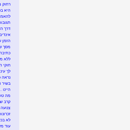
רחוק מ
היא בכל
להאמין
תגובו
דרך ה
אינדיבי
הזמן ש
מסך של
כתיבה 
ללא מ
חוקי הט
לך עיני
נראה כך
בשיר ו
היינו ...
מה טעי
קרב ש
צנועה
זכרונות
לא בכל
עוד מע