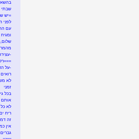
בהשאל
שבתי 
=יש ש
לפני ה
עם ההר
ומגיח ה
שלום,נע
מהמרי
-עצירה
===רק
-על הד
רואים ש
לא משע
זמני
בכל גי
אותם 
לא כל 
ריח ים
זה דמי
אין כמ
גברים 